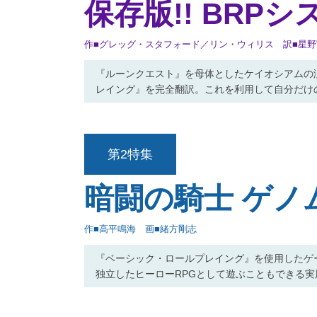
保存版!! BRPシ
作■グレッグ・スタフォード／リン・ウィリス 訳■星
『ルーンクエスト』を母体としたケイオシアムの汎
レイング』を完全翻訳。これを利用して自分だけ
第2特集
暗闘の騎士 ゲノ
作■高平鳴海 画■緒方剛志
『ベーシック・ロールプレイング』を使用したゲ
独立したヒーローRPGとして遊ぶこともできる実