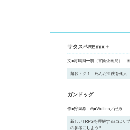
サタスペREmix＋
文■河嶋陶一朗（冒険企画局） 画
超おトク！ 死んだ亜侠を死人（
ガンドッグ
作■狩岡源 画■Wolfina／卍勇
新しいTRPGを理解するにはリ
の参考にしよう!!