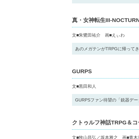
真・女神転生III-NOCTUR
文■朱鷺田祐介 画■えぃわ
あのメガテンがTRPGに帰って
GURPS
文■黒田和人
GURPSファン待望の「銃器デ
クトゥルフ神話TRPG＆コー
文■牧山昌弘／坂本雅之 画■青木