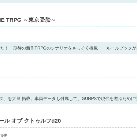
NE TRPG ～東京受胎～
きた！ 期待の新作TRPGのシナリオをさっそく掲載！ ルールブック
ータ」を大量 掲載。車両データも付属して、GURPSで現代を遊ぶため
ル オブ クトゥルフd20
邦夫