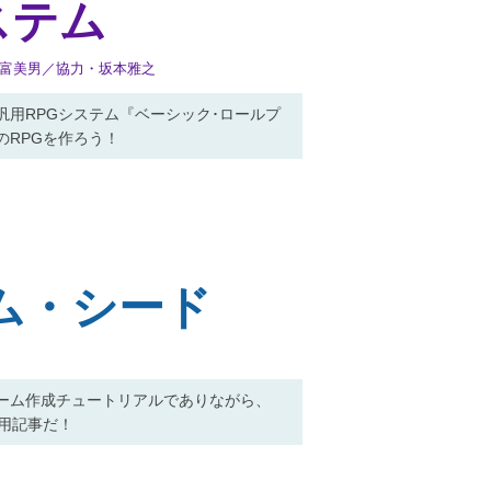
ステム
野富美男／協力・坂本雅之
用RPGシステム『ベーシック･ロールプ
のRPGを作ろう！
ム・シード
ーム作成チュートリアルでありながら、
用記事だ！