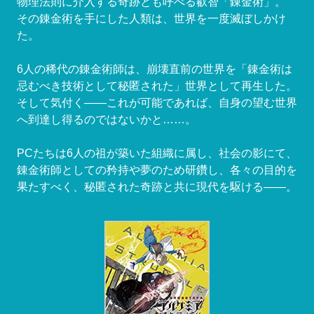
物理法則に介入する奇跡とも呼べる叡智「錬金術」。
その錬金術を手にした人類は、世界を一度滅ぼしかけ
た。
6人の稀代の錬金術師は、崩壊直前の世界を「錬金術は
忌むべき技術として秘匿された」世界として再生した。
そして気付く――これが可能であれば、自身の望む世界
へ到達し得るのではないかと……。
PCたちは6人の祖が築いた組織に属し、社会の影にて、
錬金術師としての矜持や夢のため研鑽し、各々の目的を
果たすべく、秘匿された奇跡と共に現代を駆ける――。