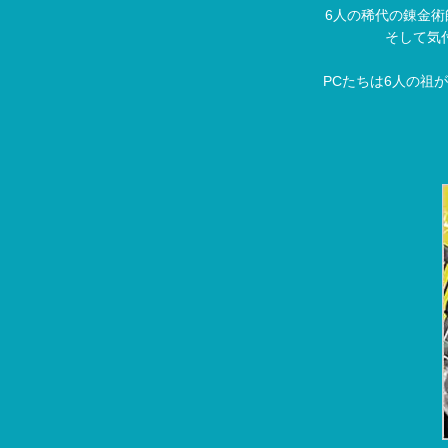
6人の稀代の錬金
そして気
PCたちは6人の祖