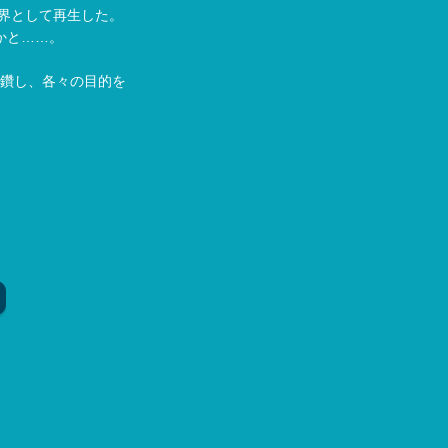
界として再生した。
かと……。
研鑽し、各々の目的を