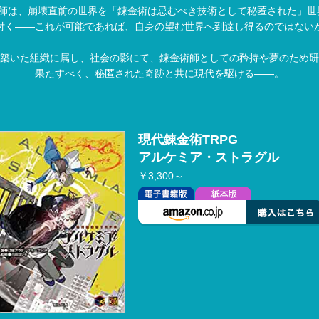
術師は、崩壊直前の世界を「錬金術は忌むべき技術として秘匿された」世
付く――これが可能であれば、自身の望む世界へ到達し得るのではない
が築いた組織に属し、社会の影にて、錬金術師としての矜持や夢のため
果たすべく、秘匿された奇跡と共に現代を駆ける――。
現代錬金術TRPG
アルケミア・ストラグル
￥3,300～