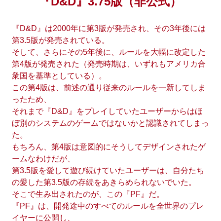
『D&D』3.75版（非公式）
『D&D』は2000年に第3版が発売され、その3年後には
第3.5版が発売されている。
そして、さらにその5年後に、ルールを大幅に改定した
第4版が発売された（発売時期は、いずれもアメリカ合
衆国を基準としている）。
この第4版は、前述の通り従来のルールを一新してしま
ったため、
それまで『D&D』をプレイしていたユーザーからはほ
ぼ別のシステムのゲームではないかと認識されてしまっ
た。
もちろん、第4版は意図的にそうしてデザインされたゲ
ームなわけだが、
第3.5版を愛して遊び続けていたユーザーは、自分たち
の愛した第3.5版の存続をあきらめられないでいた。
そこで生み出されたのが、この『PF』だ。
『PF』は、開発途中のすべてのルールを全世界のプレ
イヤーに公開し、