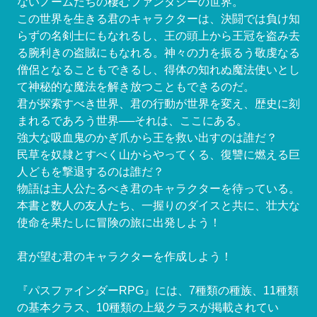
ないノームたちの棲むファンタジーの世界。
この世界を生きる君のキャラクターは、決闘では負け知
らずの名剣士にもなれるし、王の頭上から王冠を盗み去
る腕利きの盗賊にもなれる。神々の力を振るう敬虔なる
僧侶となることもできるし、得体の知れぬ魔法使いとし
て神秘的な魔法を解き放つこともできるのだ。
君が探索すべき世界、君の行動が世界を変え、歴史に刻
まれるであろう世界──それは、ここにある。
強大な吸血鬼のかぎ爪から王を救い出すのは誰だ？
民草を奴隷とすべく山からやってくる、復讐に燃える巨
人どもを撃退するのは誰だ？
物語は主人公たるべき君のキャラクターを待っている。
本書と数人の友人たち、一握りのダイスと共に、壮大な
使命を果たしに冒険の旅に出発しよう！
君が望む君のキャラクターを作成しよう！
『パスファインダーRPG』には、7種類の種族、11種類
の基本クラス、10種類の上級クラスが掲載されてい