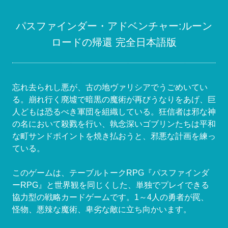
パスファインダー・アドベンチャー:ルーン
ロードの帰還 完全日本語版
忘れ去られし悪が、古の地ヴァリシアでうごめいてい
る。崩れ行く廃墟で暗黒の魔術が再びうなりをあげ、巨
人どもは恐るべき軍団を組織している。狂信者は邪な神
の名において殺戮を行い、執念深いゴブリンたちは平和
な町サンドポイントを焼き払おうと、邪悪な計画を練っ
ている。
このゲームは、テーブルトークRPG『パスファインダ
ーRPG』と世界観を同じくした、単独でプレイできる
協力型の戦略カードゲームです。1～4人の勇者が罠、
怪物、悪辣な魔術、卑劣な敵に立ち向かいます。