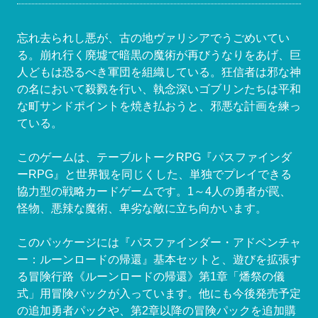
忘れ去られし悪が、古の地ヴァリシアでうごめいてい
る。崩れ行く廃墟で暗黒の魔術が再びうなりをあげ、巨
人どもは恐るべき軍団を組織している。狂信者は邪な神
の名において殺戮を行い、執念深いゴブリンたちは平和
な町サンドポイントを焼き払おうと、邪悪な計画を練っ
ている。
このゲームは、テーブルトークRPG『パスファインダ
ーRPG』と世界観を同じくした、単独でプレイできる
協力型の戦略カードゲームです。1～4人の勇者が罠、
怪物、悪辣な魔術、卑劣な敵に立ち向かいます。
このパッケージには『パスファインダー・アドベンチャ
ー：ルーンロードの帰還』基本セットと、遊びを拡張す
る冒険行路《ルーンロードの帰還》第1章「燔祭の儀
式」用冒険パックが入っています。他にも今後発売予定
の追加勇者パックや、第2章以降の冒険パックを追加購