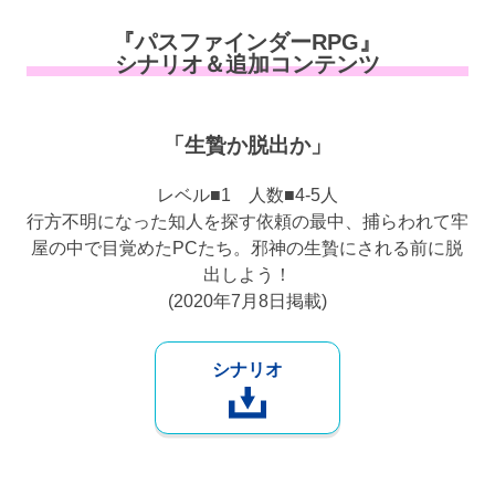
『パスファインダーRPG』
シナリオ＆追加コンテンツ
「生贄か脱出か」
レベル■1 人数■4-5人
行方不明になった知人を探す依頼の最中、捕らわれて牢
屋の中で目覚めたPCたち。邪神の生贄にされる前に脱
出しよう！
(2020年7月8日掲載)
シナリオ