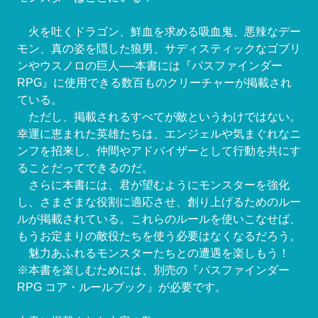
火を吐くドラゴン、鮮血を求める吸血鬼、悪辣なデー
モン、真の姿を隠した狼男、サディスティックなゴブリ
ンやウスノロの巨人──本書には『パスファインダー
RPG』に使用できる数百ものクリーチャーが掲載され
ている。
ただし、掲載されるすべてが敵というわけではない。
幸運に恵まれた英雄たちは、エンジェルや気まぐれなニ
ンフを招来し、仲間やアドバイザーとして行動を共にす
ることだってできるのだ。
さらに本書には、君が望むようにモンスターを強化
し、さまざまな役割に適応させ、創り上げるためのルー
ルが掲載されている。これらのルールを使いこなせば、
もうお定まりの敵役たちを使う必要はなくなるだろう。
魅力あふれるモンスターたちとの遭遇を楽しもう！
※本書を楽しむためには、別売の『パスファインダー
RPG コア・ルールブック』が必要です。