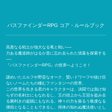
パスファインダーRPG コア・ルールブック
高貴なる戦士が強大なる竜と戦い──
力ある魔道師がはるか昔に忘れ去られた墳墓を探索する
──
『パスファインダーRPG』の世界へようこそ！
謎めいたエルフや野蛮なオーク、賢いドワーフや抜け目
ないノームたちの棲むファンタジーの世界。
この世界を生きる君のキャラクターは、決闘では負け知
らずの名剣士にもなれるし、王の頭上から王冠を盗み去
る腕利きの盗賊にもなれる。神々の力を振るう敬虔なる
僧侶となることもできるし、得体の知れぬ魔法使いとし