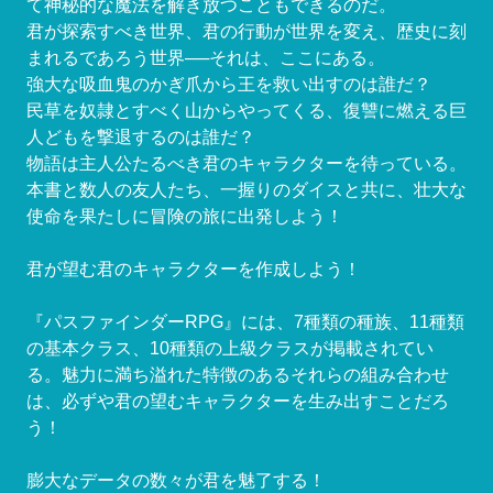
て神秘的な魔法を解き放つこともできるのだ。
君が探索すべき世界、君の行動が世界を変え、歴史に刻
まれるであろう世界──それは、ここにある。
強大な吸血鬼のかぎ爪から王を救い出すのは誰だ？
民草を奴隷とすべく山からやってくる、復讐に燃える巨
人どもを撃退するのは誰だ？
物語は主人公たるべき君のキャラクターを待っている。
本書と数人の友人たち、一握りのダイスと共に、壮大な
使命を果たしに冒険の旅に出発しよう！
君が望む君のキャラクターを作成しよう！
『パスファインダーRPG』には、7種類の種族、11種類
の基本クラス、10種類の上級クラスが掲載されてい
る。魅力に満ち溢れた特徴のあるそれらの組み合わせ
は、必ずや君の望むキャラクターを生み出すことだろ
う！
膨大なデータの数々が君を魅了する！