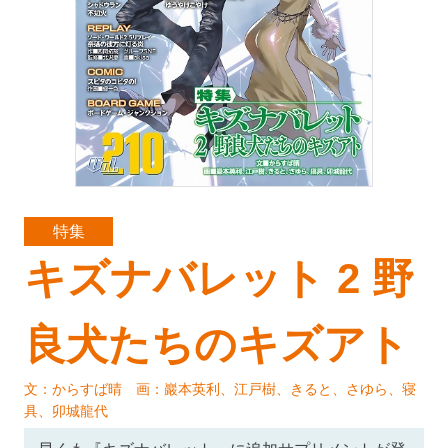
特集
キズナバレット 2 野
良犬たちのキズアト
文：からすば晴 画：巖本英利、江戸樹、きると、さゆら、寝
具、卯城龍代