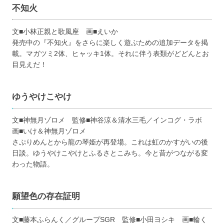
不知火
文■小林正親と歌風座 画■えいか
発売中の『不知火』をさらに楽しく遊ぶための追加データを掲
載。マガツミ2体、ヒャッキ1体。それに伴う表類がどどんとお
目見えだ！
ゆうやけこやけ
文■神無月ゾロメ 監修■神谷涼＆清水三毛／インコグ・ラボ
画■いけ＆神無月ゾロメ
さぷりめんとから龍の琴姫が再登場。これは虹のかすがいの後
日談。ゆうやけこやけとふるさとこみち。今と昔がつながる変
わった物語。
願望色の存在証明
文■藤本ふらんく／グループSGR 監修■小田ヨシキ 画■輪く