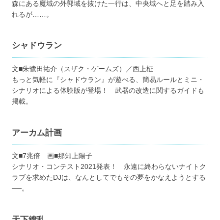
森にある魔域の外郭域を抜けた一行は、中央域へと足を踏み入
れるが……。
シャドウラン
文■朱鷺田祐介（スザク・ゲームズ）／西上柾
もっと気軽に『シャドウラン』が遊べる、簡易ルールとミニ・
シナリオによる体験版が登場！ 武器の改造に関するガイドも
掲載。
アーカム計画
文■7兆倍 画■那知上陽子
シナリオ・コンテスト2021発表！ 永遠に終わらないナイトク
ラブを求めたDJは、なんとしてでもその夢をかなえようとする
──。
天下繚乱