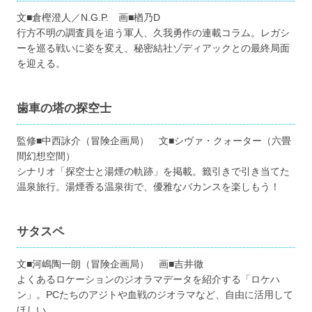
文■倉樫澄人／N.G.P. 画■楢乃D
行方不明の調査員を追う軍人、久我勇作の連載コラム。レガシ
ーを巡る戦いに姿を変え、秘密結社ゾディアックとの最終局面
を迎える。
歯車の塔の探空士
監修■中西詠介（冒険企画局） 文■シヴァ・クォーター（六畳
間幻想空間）
シナリオ「探空士と湯煙の軌跡」を掲載。籤引きで引き当てた
温泉旅行。湯煙香る温泉街で、優雅なバカンスを楽しもう！
サタスペ
文■河嶋陶一朗（冒険企画局） 画■吉井徹
よくあるロケーションのジオラマデータを紹介する「ロケハ
ン」。PCたちのアジトや血戦のジオラマなど、自由に活用して
ほしい。