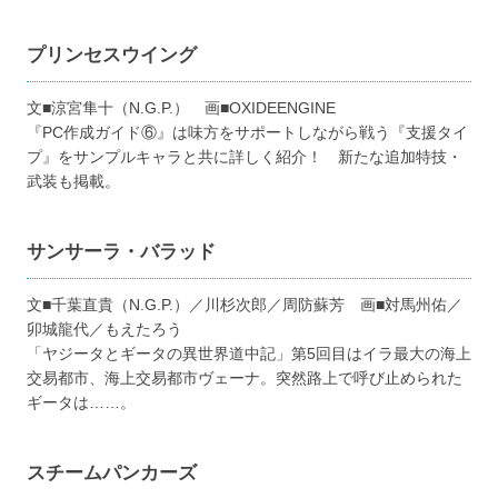
プリンセスウイング
文■涼宮隼十（N.G.P.） 画■OXIDEENGINE
『PC作成ガイド⑥』は味方をサポートしながら戦う『支援タイ
プ』をサンプルキャラと共に詳しく紹介！ 新たな追加特技・
武装も掲載。
サンサーラ・バラッド
文■千葉直貴（N.G.P.）／川杉次郎／周防蘇芳 画■対馬州佑／
卯城龍代／もえたろう
「ヤジータとギータの異世界道中記」第5回目はイラ最大の海上
交易都市、海上交易都市ヴェーナ。突然路上で呼び止められた
ギータは……。
スチームパンカーズ