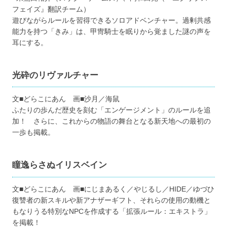
フェイズ』翻訳チーム）
遊びながらルールを習得できるソロアドベンチャー。過剰共感
能力を持つ「きみ」は、甲冑騎士を眠りから覚ました謎の声を
耳にする。
光砕のリヴァルチャー
文■どらこにあん 画■沙月／海鼠
ふたりの歩んだ歴史を刻む「エンゲージメント」のルールを追
加！ さらに、これからの物語の舞台となる新天地への最初の
一歩も掲載。
瞳逸らさぬイリスベイン
文■どらこにあん 画■にじまあるく／やじるし／HIDE／ゆづひ
復讐者の新スキルや新アナザーギフト、それらの使用の動機と
もなりうる特別なNPCを作成する「拡張ルール：エキストラ」
を掲載！