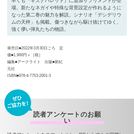
早くも『キズナバレット』に追加サプリメントが登
場。新たなネガイや特殊な背景設定が作れるように
なった第二巻の魅力を解説。シナリオ「デシデリウ
ムの天秤」も掲載。傷つきながら駆け抜けてゆく、
強く儚い弾丸たちの物語。
発売日■2022年3月30日ごろ 定
価■1,900円＋［税］
編集■アークライト 出版■新紀
元社
ISBN■978-4-7753-2001-3
読者アンケートのお願
い