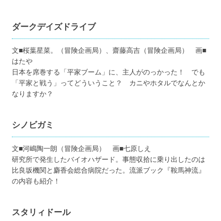
ダークデイズドライブ
文■桜葉星菜。（冒険企画局）、齋藤高吉（冒険企画局） 画■
はたや
日本を席巻する「平家ブーム」に、主人がのっかった！ でも
「平家と戦う」ってどういうこと？ カニやホタルでなんとか
なりますか？
シノビガミ
文■河嶋陶一朗（冒険企画局） 画■七原しえ
研究所で発生したバイオハザード。事態収拾に乗り出したのは
比良坂機関と麝香会総合病院だった。流派ブック『鞍馬神流』
の内容も紹介！
スタリィドール