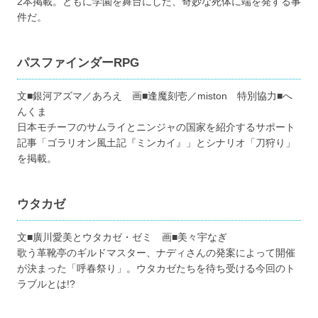
2本掲載。ともに学園を舞台にした、奇妙な死体に端を発する事
件だ。
パスファインダーRPG
文■銀河アズマ／あろえ 画■逢魔刻壱／miston 特別協力■へ
んくま
日本モチーフのサムライとニンジャの国家を紹介するサポート
記事「ゴラリオン風土記『ミンカイ』」とシナリオ「刀狩り」
を掲載。
ウタカゼ
文■廣川愛美とウタカゼ・ゼミ 画■美々宇なぎ
歌う革靴亭のギルドマスター、ナディさんの発案によって開催
が決まった「呼春祭り」。ウタカゼたちを待ち受ける今回のト
ラブルとは!?