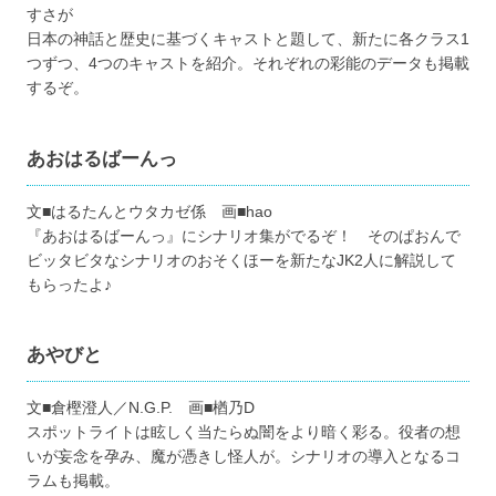
すさが
日本の神話と歴史に基づくキャストと題して、新たに各クラス1
つずつ、4つのキャストを紹介。それぞれの彩能のデータも掲載
するぞ。
あおはるばーんっ
文■はるたんとウタカゼ係 画■hao
『あおはるばーんっ』にシナリオ集がでるぞ！ そのぱおんで
ビッタビタなシナリオのおそくほーを新たなJK2人に解説して
もらったよ♪
あやびと
文■倉樫澄人／N.G.P. 画■楢乃D
スポットライトは眩しく当たらぬ闇をより暗く彩る。役者の想
いが妄念を孕み、魔が憑きし怪人が。シナリオの導入となるコ
ラムも掲載。