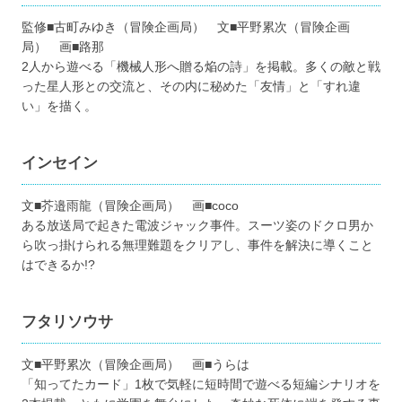
監修■古町みゆき（冒険企画局） 文■平野累次（冒険企画
局） 画■路那
2人から遊べる「機械人形へ贈る焔の詩」を掲載。多くの敵と戦
った星人形との交流と、その内に秘めた「友情」と「すれ違
い」を描く。
インセイン
文■芥邉雨龍（冒険企画局） 画■coco
ある放送局で起きた電波ジャック事件。スーツ姿のドクロ男か
ら吹っ掛けられる無理難題をクリアし、事件を解決に導くこと
はできるか!?
フタリソウサ
文■平野累次（冒険企画局） 画■うらは
「知ってたカード」1枚で気軽に短時間で遊べる短編シナリオを