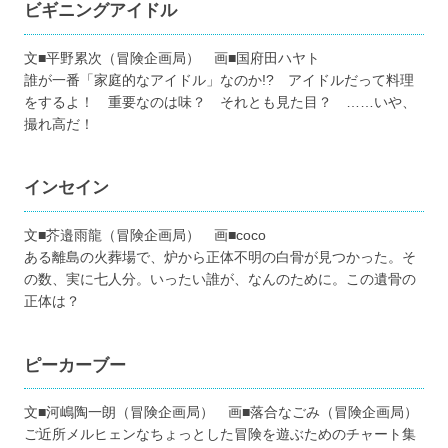
ビギニングアイドル
文■平野累次（冒険企画局） 画■国府田ハヤト
誰が一番「家庭的なアイドル」なのか!? アイドルだって料理
をするよ！ 重要なのは味？ それとも見た目？ ……いや、
撮れ高だ！
インセイン
文■芥邉雨龍（冒険企画局） 画■coco
ある離島の火葬場で、炉から正体不明の白骨が見つかった。そ
の数、実に七人分。いったい誰が、なんのために。この遺骨の
正体は？
ピーカーブー
文■河嶋陶一朗（冒険企画局） 画■落合なごみ（冒険企画局）
ご近所メルヒェンなちょっとした冒険を遊ぶためのチャート集