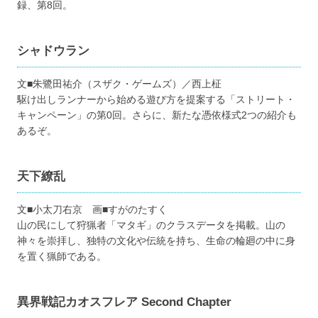
録、第8回。
シャドウラン
文■朱鷺田祐介（スザク・ゲームズ）／西上柾
駆け出しランナーから始める遊び方を提案する「ストリート・
キャンペーン」の第0回。さらに、新たな憑依様式2つの紹介も
あるぞ。
天下繚乱
文■小太刀右京 画■すがのたすく
山の民にして狩猟者「マタギ」のクラスデータを掲載。山の
神々を崇拝し、独特の文化や伝統を持ち、生命の輪廻の中に身
を置く猟師である。
異界戦記カオスフレア Second Chapter