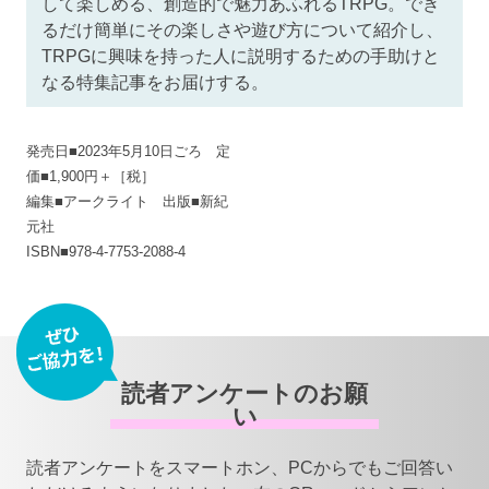
して楽しめる、創造的で魅力あふれるTRPG。でき
るだけ簡単にその楽しさや遊び方について紹介し、
TRPGに興味を持った人に説明するための手助けと
なる特集記事をお届けする。
発売日■2023年5月10日ごろ 定
価■1,900円＋［税］
編集■アークライト 出版■新紀
元社
ISBN■978-4-7753-2088-4
読者アンケートのお願
い
読者アンケートをスマートホン、PCからでもご回答い