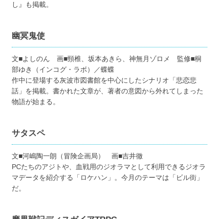
し』も掲載。
幽冥鬼使
文■よしのん 画■頸椎、坂本あきら、神無月ゾロメ 監修■桐
部ゆき（インコグ・ラボ）／蝶蝶
作中に登場する灰波市図書館を中心にしたシナリオ「悲恋悲
話」を掲載。書かれた文章が、著者の意図から外れてしまった
物語が始まる。
サタスペ
文■河嶋陶一朗（冒険企画局） 画■吉井徹
PCたちのアジトや、血戦用のジオラマとして利用できるジオラ
マデータを紹介する「ロケハン」。今月のテーマは「ビル街」
だ。