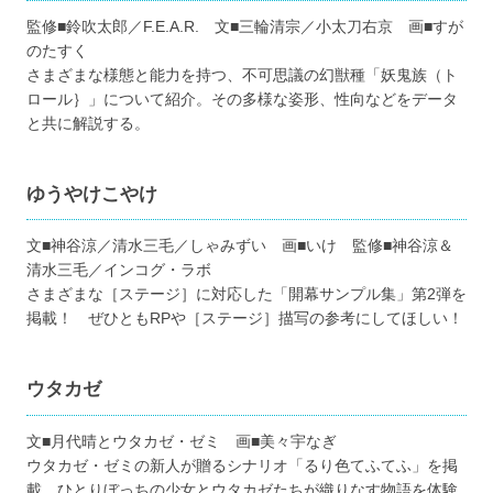
監修■鈴吹太郎／F.E.A.R. 文■三輪清宗／小太刀右京 画■すが
のたすく
さまざまな様態と能力を持つ、不可思議の幻獣種「妖鬼族（ト
ロール｝」について紹介。その多様な姿形、性向などをデータ
と共に解説する。
ゆうやけこやけ
文■神谷涼／清水三毛／しゃみずい 画■いけ 監修■神谷涼＆
清水三毛／インコグ・ラボ
さまざまな［ステージ］に対応した「開幕サンプル集」第2弾を
掲載！ ぜひともRPや［ステージ］描写の参考にしてほしい！
ウタカゼ
文■月代晴とウタカゼ・ゼミ 画■美々宇なぎ
ウタカゼ・ゼミの新人が贈るシナリオ「るり色てふてふ」を掲
載。ひとりぼっちの少女とウタカゼたちが織りなす物語を体験