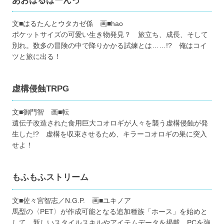
あおはるばーんっ
文■はるたんとウタカゼ係 画■hao
ポケットサイズの可愛い生き物発見？ 旅立ち、成長、そして
別れ。数多の冒険の中で降りかかる試練とは……!? 俺はコイ
ツと旅に出る！
虚構侵蝕TRPG
文■御門智 画■転
遺伝子改造された食用巨大コオロギが人々を襲う虚構侵蝕が発
生した!? 虚構を収束させるため、キラーコオロギの巣に突入
せよ！
もふもふストリーム
文■佐々宮智志／N.G.P. 画■ユキノア
馬型の〈PET〉が作成可能となる追加種族「ホース」を始めと
して、新しいスタイルスキルやアイテムデータを掲載。PCを強