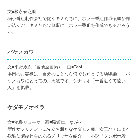
文■松永春之助
弱小番組制作会社で働くキミたちに、ホラー番組作成依頼が舞
い込んだ。キミたちは無事に、ホラー番組を作成できるだろう
か。
バケノカワ
文■平野累次（冒険企画局） 画■Tobi
本日のお客様は、自分のことなら何でも知ってる幼馴染！ バ
ケノカワにとっての、天敵です。シナリオ「一番近くて遠い
人」を掲載。
ケダモノオペラ
文■池梟リョーマ 画■黒瀬仁、ながべ
新作サプリメントに先立ち新たなケダモノ種、女王バチによる
残酷な階級社会のあるメリッサを紹介！ 小説『タンポポ殺