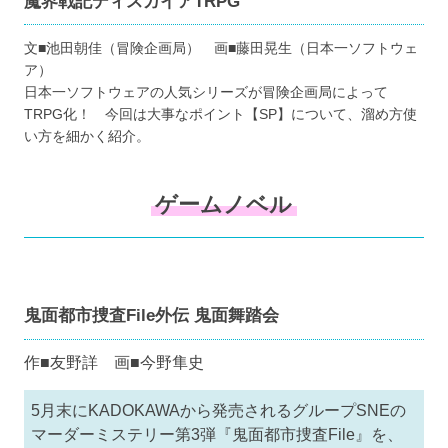
魔界戦記ディスガイアTRPG
文■池田朝佳（冒険企画局） 画■藤田晃生（日本一ソフトウェ
ア）
日本一ソフトウェアの人気シリーズが冒険企画局によって
TRPG化！ 今回は大事なポイント【SP】について、溜め方使
い方を細かく紹介。
ゲームノベル
鬼面都市捜査File外伝 鬼面舞踏会
作■友野詳 画■今野隼史
5月末にKADOKAWAから発売されるグループSNEの
マーダーミステリー第3弾『鬼面都市捜査File』を、