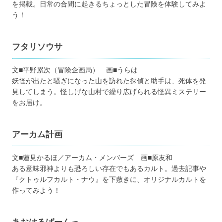
を掲載。日常の合間に起きるちょっとした冒険を体験してみよ
う！
フタリソウサ
文■平野累次（冒険企画局） 画■うらは
妖怪が出たと騒ぎになった山を訪れた探偵と助手は、死体を発
見してしまう。怪しげな山村で繰り広げられる怪異ミステリー
をお届け。
アーカム計画
文■蓮見かるほ／アーカム・メンバーズ 画■原友和
ある意味邪神よりも恐ろしい存在でもあるカルト。過去記事や
『クトゥルフカルト・ナウ』を下敷きに、オリジナルカルトを
作ってみよう！