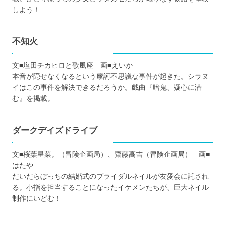
しよう！
不知火
文■塩田チカヒロと歌風座 画■えいか
本音が隠せなくなるという摩訶不思議な事件が起きた。シラヌ
イはこの事件を解決できるだろうか。戯曲『暗鬼、疑心に潜
む』を掲載。
ダークデイズドライブ
文■桜葉星菜。（冒険企画局）、齋藤高吉（冒険企画局） 画■
はたや
だいだらぼっちの結婚式のブライダルネイルが友愛会に託され
る。小指を担当することになったイケメンたちが、巨大ネイル
制作にいどむ！