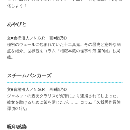
化しよう！
あやびと
文■倉樫澄人／N.G.P. 画■楢乃D
秘密のヴェールに包まれていた十二真鬼。その歴史と意外な弱
点を紹介。世界観をコラム『相羅本蔵の怪事件簿 第9回』も掲
載。
スチームパンカーズ
文■倉樫澄人／N.G.P. 画■楢乃D
ジャネットの親友クラリスが冤罪により逮捕されてしまった。
彼女を助けるために策を講じたが……。コラム「久我勇作冒険
譚 第21話」
呪印感染