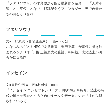
『フタリソウサ』の平野累次が贈る最新作を紹介！ 「天才軍
師」と「英傑」となり、戦乱渦巻くファンタジー世界で自分た
ちの国を守りきれ！
フタリソウサ
文■平野累次（冒険企画局） 画■うらは
おなじみのゲストNPCである刑事「刑部正義」が事件に巻き込
まれるシナリオ「刑部正義最大の受難」を掲載。彼の過去が明
らかになる!?
インセイン
文■冒険企画局 画■村田修、coco
『インセイン コンセプトシリーズ 刀華絢爛』を紹介。過去の時
代の日本を舞台とするためのルールやデータ、シナリオが掲載
されているぞ！