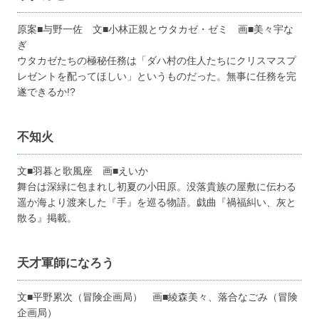
原案■与野一佐 文■小林正親とウタカゼ・ゼミ 画■美々宇な
ぎ
ウタカゼたちの極秘任務は「ダハ村の住人たちにクリスマスプ
レゼントを配ってほしい」というものだった。無事に任務を完
遂できるか!?
不知火
文■羽暮と歌風座 画■えいか
舞台は深緑に包まれし初夏の小田原。没落貴族の屋敷に伝わる
遥か海より渡来した『手』を巡る物語。戯曲『禍福糾い、灰と
散る』掲載。
天才軍師になろう
文■平野累次（冒険企画局） 画■綾森美々、落合なごみ（冒険
企画局）