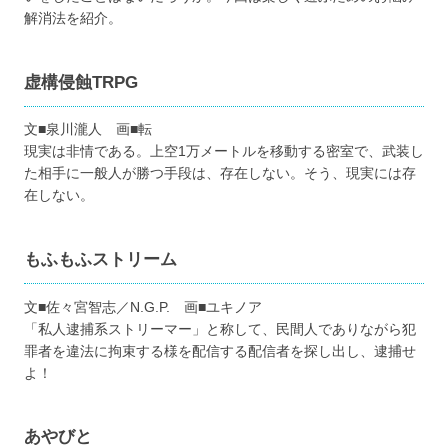
解消法を紹介。
虚構侵蝕TRPG
文■泉川瀧人 画■転
現実は非情である。上空1万メートルを移動する密室で、武装し
た相手に一般人が勝つ手段は、存在しない。そう、現実には存
在しない。
もふもふストリーム
文■佐々宮智志／N.G.P. 画■ユキノア
「私人逮捕系ストリーマー」と称して、民間人でありながら犯
罪者を違法に拘束する様を配信する配信者を探し出し、逮捕せ
よ！
あやびと