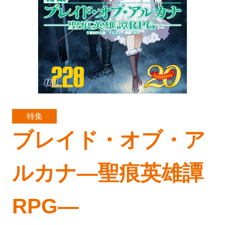
特集
ブレイド・オブ・ア
ルカナ―聖痕英雄譚
RPG―