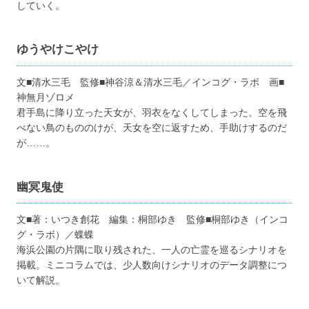
していく。
ゆうやけこやけ
文■清水三毛 監修■神谷涼＆清水三毛／インコグ・ラボ 画■
神無月ゾロメ
君手島に降り立った天女が、羽衣をなくしてしまった。空を飛
べない鳥のもののけが、天女を空に返すため、手助けするのだ
が……。
幽冥鬼使
文■著：いつき創花 編集：桐部ゆき 監修■桐部ゆき（インコ
グ・ラボ）／蝶蝶
海浜公園の片隅に取り残された、一人の亡霊を巡るシナリオを
掲載。ミニコラムでは、少人数向けシナリオのデータ調整につ
いて解説。