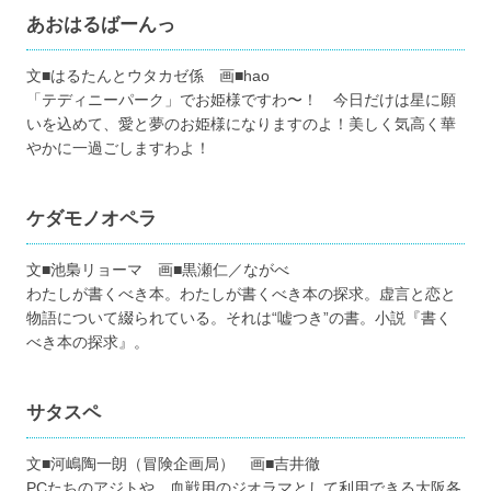
あおはるばーんっ
文■はるたんとウタカゼ係 画■hao
「テディニーパーク」でお姫様ですわ〜！ 今日だけは星に願
いを込めて、愛と夢のお姫様になりますのよ！美しく気高く華
やかに一過ごしますわよ！
ケダモノオペラ
文■池梟リョーマ 画■黒瀬仁／ながべ
わたしが書くべき本。わたしが書くべき本の探求。虚言と恋と
物語について綴られている。それは“嘘つき”の書。小説『書く
べき本の探求』。
サタスペ
文■河嶋陶一朗（冒険企画局） 画■吉井徹
PCたちのアジトや、血戦用のジオラマとして利用できる大阪各