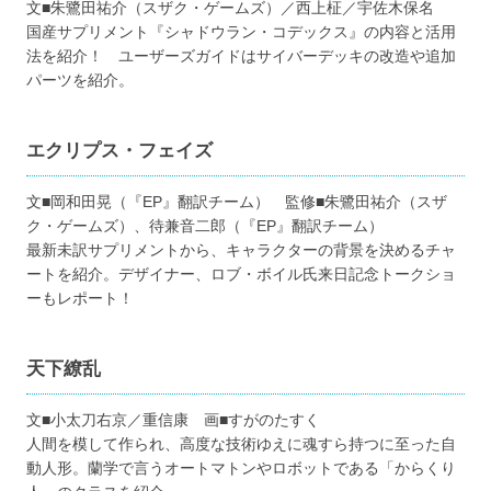
文■朱鷺田祐介（スザク・ゲームズ）／西上柾／宇佐木保名
国産サプリメント『シャドウラン・コデックス』の内容と活用
法を紹介！ ユーザーズガイドはサイバーデッキの改造や追加
パーツを紹介。
エクリプス・フェイズ
文■岡和田晃（『EP』翻訳チーム） 監修■朱鷺田祐介（スザ
ク・ゲームズ）、待兼音二郎（『EP』翻訳チーム）
最新未訳サプリメントから、キャラクターの背景を決めるチャ
ートを紹介。デザイナー、ロブ・ボイル氏来日記念トークショ
ーもレポート！
天下繚乱
文■小太刀右京／重信康 画■すがのたすく
人間を模して作られ、高度な技術ゆえに魂すら持つに至った自
動人形。蘭学で言うオートマトンやロボットである「からくり