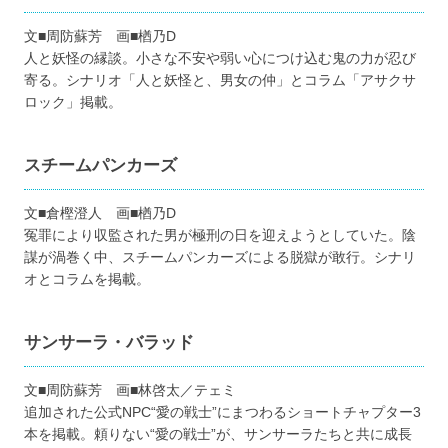
文■周防蘇芳 画■楢乃D
人と妖怪の縁談。小さな不安や弱い心につけ込む鬼の力が忍び
寄る。シナリオ「人と妖怪と、男女の仲」とコラム「アサクサ
ロック」掲載。
スチームパンカーズ
文■倉樫澄人 画■楢乃D
冤罪により収監された男が極刑の日を迎えようとしていた。陰
謀が渦巻く中、スチームパンカーズによる脱獄が敢行。シナリ
オとコラムを掲載。
サンサーラ・バラッド
文■周防蘇芳 画■林啓太／テェミ
追加された公式NPC“愛の戦士”にまつわるショートチャプター3
本を掲載。頼りない“愛の戦士”が、サンサーラたちと共に成長