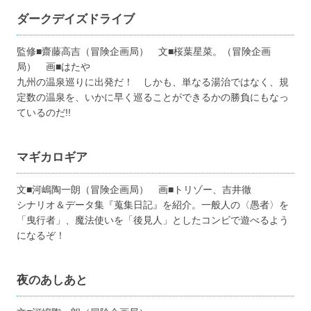
ダークデイズドライブ
監修■齋藤高吉（冒険企画局） 文■桜葉星菜。（冒険企画
局） 画■はたや
九州の温泉巡りに出発だ！ しかも、単なる湯治ではなく、規
定数の温泉を、いかに早く巡ることができるかの勝負にもなっ
ているのだ!!
マギカロギア
文■河嶋陶一朗（冒険企画局） 画■トリゾー、吉井徹
シナリオ＆データ集『蒐集日記』を紹介。一般人の〈愚者〉を
「曳行者」、魔法使いを「後見人」としたコンビで遊べるよう
になるぞ！
夜のあしあと