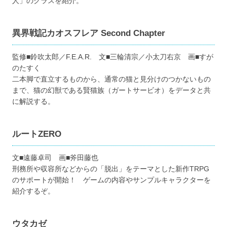
人」のクラスを紹介。
異界戦記カオスフレア Second Chapter
監修■鈴吹太郎／F.E.A.R. 文■三輪清宗／小太刀右京 画■すが
のたすく
二本脚で直立するものから、通常の猫と見分けのつかないもの
まで、猫の幻獣である賢猫族（ガートサービオ）をデータと共
に解説する。
ルートZERO
文■遠藤卓司 画■斧田藤也
刑務所や収容所などからの「脱出」をテーマとした新作TRPG
のサポートが開始！ ゲームの内容やサンプルキャラクターを
紹介するぞ。
ウタカゼ