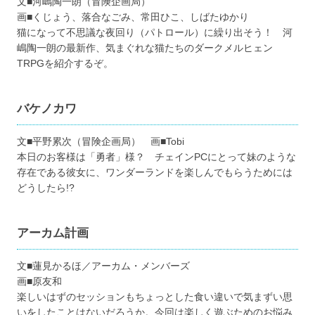
文■河嶋陶一朗（冒険企画局）
画■くじょう、落合なごみ、常田ひこ、しばたゆかり
猫になって不思議な夜回り（パトロール）に繰り出そう！ 河
嶋陶一朗の最新作、気まぐれな猫たちのダークメルヒェン
TRPGを紹介するぞ。
バケノカワ
文■平野累次（冒険企画局） 画■Tobi
本日のお客様は「勇者」様？ チェインPCにとって妹のような
存在である彼女に、ワンダーランドを楽しんでもらうためには
どうしたら!?
アーカム計画
文■蓮見かるほ／アーカム・メンバーズ
画■原友和
楽しいはずのセッションもちょっとした食い違いで気まずい思
いをしたことはないだろうか。今回は楽しく遊ぶためのお悩み