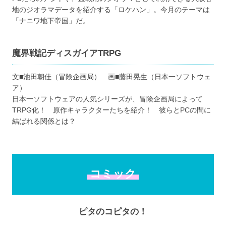
地のジオラマデータを紹介する「ロケハン」。今月のテーマは
「ナニワ地下帝国」だ。
魔界戦記ディスガイアTRPG
文■池田朝佳（冒険企画局） 画■藤田晃生（日本一ソフトウェ
ア）
日本一ソフトウェアの人気シリーズが、冒険企画局によって
TRPG化！ 原作キャラクターたちを紹介！ 彼らとPCの間に
結ばれる関係とは？
コミック
ピタのコピタの！