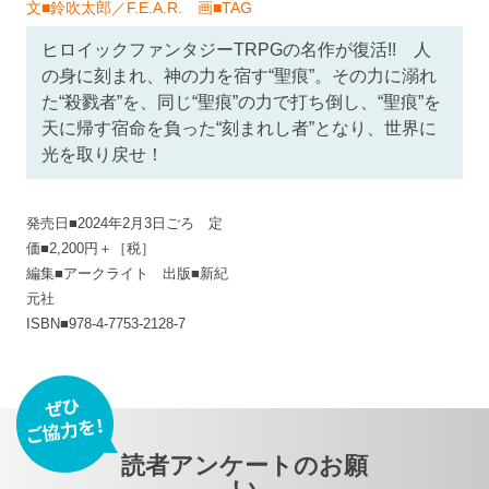
文■鈴吹太郎／F.E.A.R. 画■TAG
ヒロイックファンタジーTRPGの名作が復活!! 人
の身に刻まれ、神の力を宿す“聖痕”。その力に溺れ
た“殺戮者”を、同じ“聖痕”の力で打ち倒し、“聖痕”を
天に帰す宿命を負った“刻まれし者”となり、世界に
光を取り戻せ！
発売日■2024年2月3日ごろ 定
価■2,200円＋［税］
編集■アークライト 出版■新紀
元社
ISBN■978-4-7753-2128-7
読者アンケートのお願