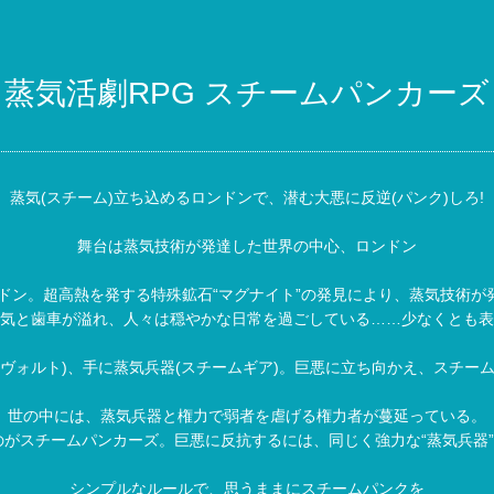
蒸気活劇RPG スチームパンカーズ
蒸気(スチーム)立ち込めるロンドンで、潜む大悪に反逆(パンク)しろ!
舞台は蒸気技術が発達した世界の中心、ロンドン
ロンドン。超高熱を発する特殊鉱石“マグナイト”の発見により、蒸気技術が
気と歯車が溢れ、人々は穏やかな日常を過ごしている……少なくとも表
レヴォルト)、手に蒸気兵器(スチームギア)。巨悪に立ち向かえ、スチーム
世の中には、蒸気兵器と権力で弱者を虐げる権力者が蔓延っている。
がスチームパンカーズ。巨悪に反抗するには、同じく強力な“蒸気兵器”
シンプルなルールで、思うままにスチームパンクを