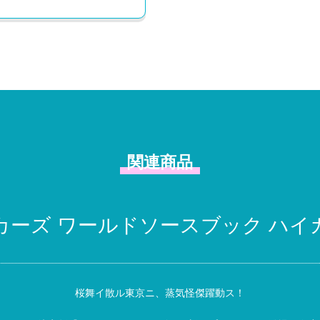
関連商品
カーズ ワールドソースブック ハイ
桜舞イ散ル東京ニ、蒸気怪傑躍動ス！