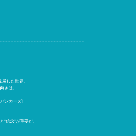
発展した世界。
向きは。
パンカーズ!
と“信念”が重要だ。