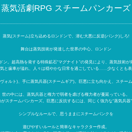
蒸気活劇RPG スチームパンカーズ
蒸気(スチーム)立ち込めるロンドンで、潜む大悪に反逆(パンク)しろ!
舞台は蒸気技術が発達した世界の中心、ロンドン
ロンドン。超高熱を発する特殊鉱石“マグナイト”の発見により、蒸気技術が
気と歯車が溢れ、人々は穏やかな日常を過ごしている……少なくとも表
レヴォルト)、手に蒸気兵器(スチームギア)。巨悪に立ち向かえ、スチーム
世の中には、蒸気兵器と権力で弱者を虐げる権力者が蔓延っている。
がスチームパンカーズ。巨悪に反抗するには、同じく強力な“蒸気兵器”
シンプルなルールで、思うままにスチームパンクを
遊びやすいルールと簡単なキャラクター作成。