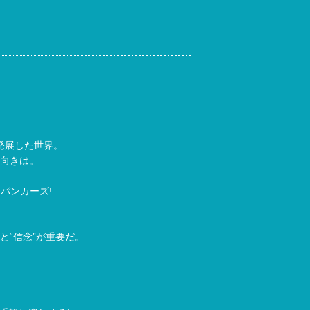
発展した世界。
向きは。
パンカーズ!
と“信念”が重要だ。