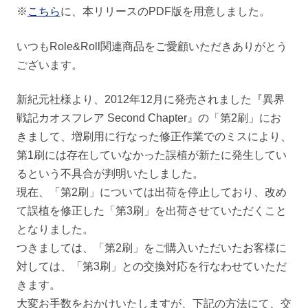
※
こちら
に、本リリースのPDF版を用意しました。
いつもRole&Roll関連商品をご愛顧いただきありがとう
ございます。
新紀元社様より、2012年12月に発売されました『異界
戦記カオスフレア Second Chapter』の「第2刷」にお
きまして、増刷用に行なった修正作業でのミスにより、
第1刷には存在していなかった誤植が新たに発生してい
るという不具合が判明いたしました。
現在、「第2刷」については出荷を停止しており、改め
て誤植を修正した「第3刷」を出荷させていただくこと
となりました。
つきましては、「第2刷」をご購入いただいたお客様に
対しては、「第3刷」との交換対応を行なわせていただ
きます。
大変お手数をおかけいたしますが、下記の方法にて、交