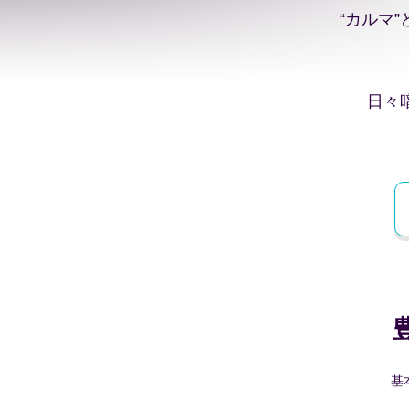
“カルマ
日々
基