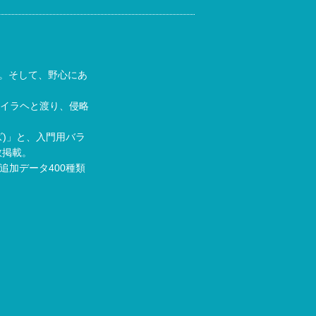
る。そして、野心にあ
イラヘと渡り、侵略
)」と、入門用バラ
数掲載。
加データ400種類