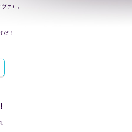
ーヴァ）。
けだ！
！
類、