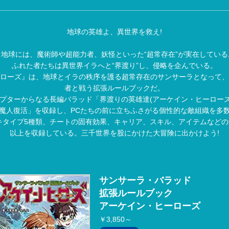
地球の英雄よ、異世界を救え!
地球には、魔術師や超能力者、妖怪といった“超常存在”が実在してい
ふれた者たちは異世界イラへと“界渡り”し、侵略を企んでいる。
ローズ』は、地球とイラの秩序を護る超常存在のサンサーラとなって、
者と戦う拡張ルールブックだ。
ャプターからなる長編バラッド「界渡りの英雄達(アーケイン・ヒーローズ
魔人復活」を収録し、PCたちの前に立ちふさがる個性的な敵組織を多
キタイプ5種類、チートの固有効果、キャリア、スキル、アイテムなどの追
以上を収録している。三千世界を股にかけた大冒険に出かけよう!
サンサーラ・バラッド
拡張ルールブック
アーケイン・ヒーローズ
￥3,850～