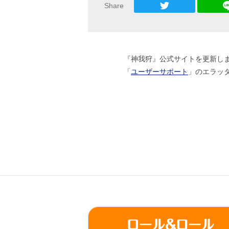
Share
『神我狩』公式サイトを更新し
「
ユーザーサポート
」のエラッタ