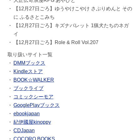
大正伝奇浪漫RPG あやびと
【12月27日ごろ】ゆうやけこやけ さぷりめんと その
に ふるさとこみち
【12月27日ごろ】キズナバレット 1猟犬たちのネガ
イ
【12月27日ごろ】Role & Roll Vol.207
取り扱いサイト一覧
DMMブックス
Kindleストア
BOOK☆WALKER
ブックライブ
コミックシーモア
GooglePlayブックス
ebookjapan
紀伊國屋kinoppy
CDJapan
COCORO BOOKS