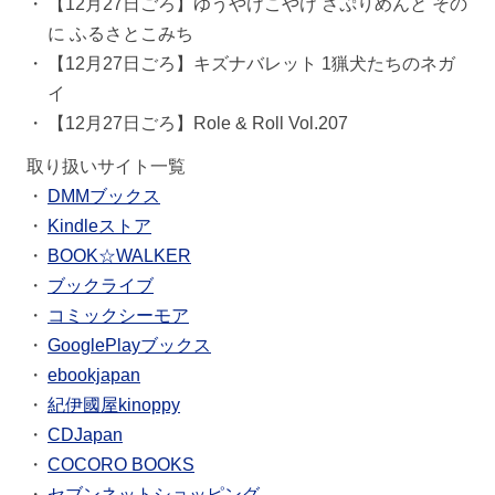
【12月27日ごろ】ゆうやけこやけ さぷりめんと その
に ふるさとこみち
【12月27日ごろ】キズナバレット 1猟犬たちのネガ
イ
【12月27日ごろ】Role & Roll Vol.207
取り扱いサイト一覧
DMMブックス
Kindleストア
BOOK☆WALKER
ブックライブ
コミックシーモア
GooglePlayブックス
ebookjapan
紀伊國屋kinoppy
CDJapan
COCORO BOOKS
セブンネットショッピング