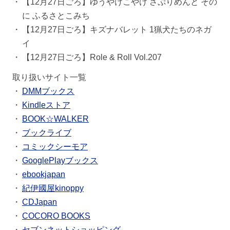
【12月27日ごろ】ゆうやけこやけ さぷりめんと その
に ふるさとこみち
【12月27日ごろ】キズナバレット 1猟犬たちのネガ
イ
【12月27日ごろ】Role & Roll Vol.207
取り扱いサイト一覧
DMMブックス
Kindleストア
BOOK☆WALKER
ブックライブ
コミックシーモア
GooglePlayブックス
ebookjapan
紀伊國屋kinoppy
CDJapan
COCORO BOOKS
セブンネットショッピング