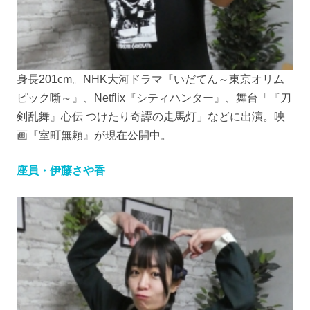
身長201cm。NHK大河ドラマ『いだてん～東京オリム
ピック噺～』、Netflix『シティハンター』、舞台「『刀
剣乱舞』心伝 つけたり奇譚の走馬灯」などに出演。映
画『室町無頼』が現在公開中。
座員・伊藤さや香