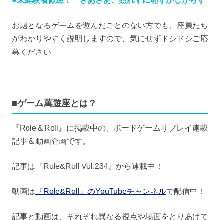
●未経験者歓迎！ さあさあ、照れずに恥ずかしがらず
お題となるゲームを遊んだことのない方でも、座員たち
がわかりやすく説明しますので、気にせずドシドシご応
募ください！
■ゲーム萬遊座とは？
『Role＆Roll』に掲載中の、ボードゲームリプレイ連載
記事＆動画企画です。
記事は『Role&Roll Vol.234』から連載中！
動画は
『Role&Roll』のYouTubeチャンネル
で配信中！
記事と動画は、それぞれ異なる視点や場面をとりあげて