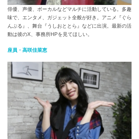
俳優、声優、ボーカルなどマルチに活動している。多趣
味で、エンタメ、ガジェット全般が好き。アニメ『ぐら
んぶる』、舞台『うしおととら』などに出演。最新の活
動は彼のX、事務所HPを見てほしい。
座員・高咲佳菜恵