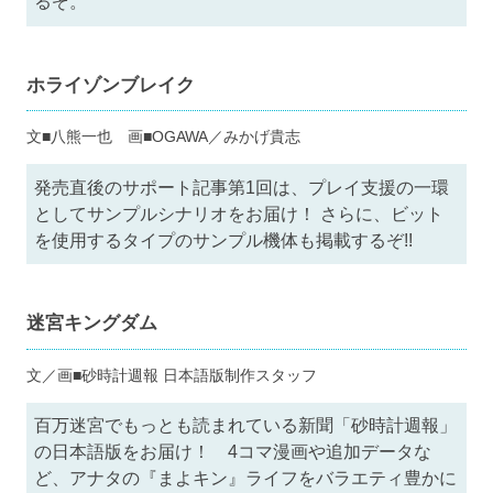
るぞ。
ホライゾンブレイク
文■八熊一也 画■OGAWA／みかげ貴志
発売直後のサポート記事第1回は、プレイ支援の一環
としてサンプルシナリオをお届け！ さらに、ビット
を使用するタイプのサンプル機体も掲載するぞ!!
迷宮キングダム
文／画■砂時計週報 日本語版制作スタッフ
百万迷宮でもっとも読まれている新聞「砂時計週報」
の日本語版をお届け！ 4コマ漫画や追加データな
ど、アナタの『まよキン』ライフをバラエティ豊かに