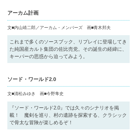
アーカム計画
文■内山靖二郎／アーカム・メンバーズ 画■青木邦夫
これまで多くのソースブック、リプレイに登場してき
た純国産カルト集団の佐比売党。その誕生の経緯に、
キーパーの思惑から迫ってみよう。
ソード・ワールド2.0
文■清松みゆき 画■今野隼史
『ソード・ワールド2.0』では久々のシナリオを掲
載！ 魔剣を巡り、村の遺跡を探索する、クラシック
で骨太な冒険が楽しめるぞ！