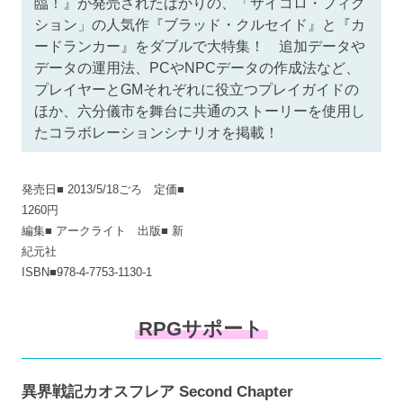
臨！』が発売されたばかりの、「サイコロ・フィク
ション」の人気作『ブラッド・クルセイド』と『カ
ードランカー』をダブルで大特集！ 追加データや
データの運用法、PCやNPCデータの作成法など、
プレイヤーとGMそれぞれに役立つプレイガイドの
ほか、六分儀市を舞台に共通のストーリーを使用し
たコラボレーションシナリオを掲載！
発売日■ 2013/5/18ごろ 定価■
1260円
編集■ アークライト 出版■ 新
紀元社
ISBN■978-4-7753-1130-1
RPGサポート
異界戦記カオスフレア Second Chapter