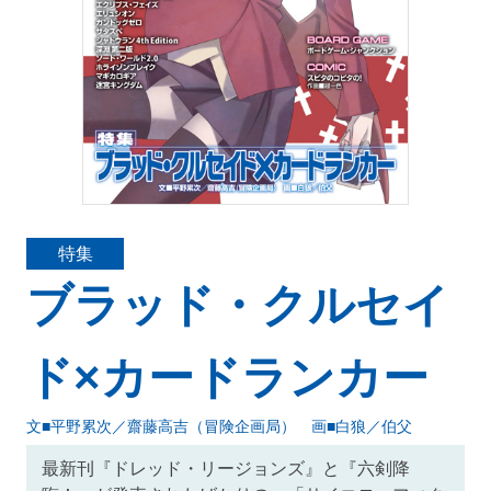
特集
ブラッド・クルセイ
ド×カードランカー
文■平野累次／齋藤高吉（冒険企画局） 画■白狼／伯父
最新刊『ドレッド・リージョンズ』と『六剣降