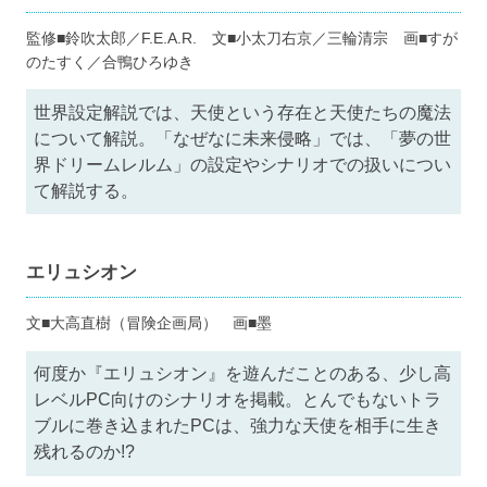
監修■鈴吹太郎／F.E.A.R. 文■小太刀右京／三輪清宗 画■すが
のたすく／合鴨ひろゆき
世界設定解説では、天使という存在と天使たちの魔法
について解説。「なぜなに未来侵略」では、「夢の世
界ドリームレルム」の設定やシナリオでの扱いについ
て解説する。
エリュシオン
文■大高直樹（冒険企画局） 画■墨
何度か『エリュシオン』を遊んだことのある、少し高
レベルPC向けのシナリオを掲載。とんでもないトラ
ブルに巻き込まれたPCは、強力な天使を相手に生き
残れるのか!?