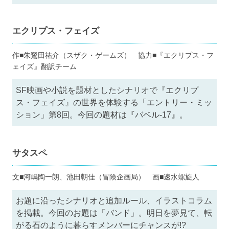
エクリプス・フェイズ
作■朱鷺田祐介（スザク・ゲームズ） 協力■『エクリプス・フ
ェイズ』翻訳チーム
SF映画や小説を題材としたシナリオで『エクリプ
ス・フェイズ』の世界を体験する「エントリー・ミッ
ション」第8回。今回の題材は『バベル-17』。
サタスペ
文■河嶋陶一朗、池田朝佳（冒険企画局） 画■速水螺旋人
お題に沿ったシナリオと追加ルール、イラストコラム
を掲載。今回のお題は「バンド」。明日を夢見て、転
がる石のように暮らすメンバーにチャンスが!?