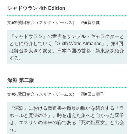
シャドウラン 4th Edition
文■朱鷺田祐介（スザク・ゲームズ） 画■菅原健
『シャドウラン』の世界をサンプル・キャラクターと
ともに紹介していく「Sixth World Almanac」。第4回
は舞台を大きく変え、日本帝国の首都・新東京を紹介
する。
深淵 第二版
文■朱鷺田祐介（スザク・ゲームズ） 画■田口順子
『深淵』における魔道書や魔族の呪いを紹介する「ラ
ホールと魔法の本」。時を超えた旅へと向かった双子
は、エスリンの未来の姿である「死の姫巫女」と出会
う。