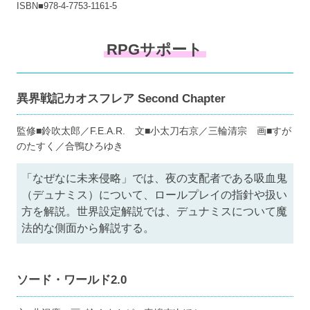
ISBN■978-4-7753-1161-5
RPGサポート
異界戦記カオスフレア Second Chapter
監修■鈴吹太郎／F.E.A.R. 文■小太刀右京／三輪清宗 画■すが
のたすく／合鴨ひろゆき
「なぜなに未来侵略」では、夜の支配者である吸血鬼
（デュナミス）について、ロールプレイの指針や扱い
方を解説。世界設定解説では、デュナミスについて魔
法的な側面から解説する。
ソード・ワールド2.0