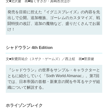
文■北沢慶 画■輪くすさが・真嶋杏次ほか
発売を目前に控えた『イグニスブレイズ』の内容を先
出しで公開。追加種族、ゴーレムのカスタマイズ、戦
闘特技の改訂、追加の魔物など、盛りだくさんでお届
け！
シャドウラン 4th Edition
文■朱鷺田祐介（スザク・ゲームズ）／西上柾 画■菅原健
『シャドウラン』の世界をサンプル・キャラクターと
ともに紹介していく「Sixth World Almanac」。第7回
では、日本帝国の首都・新東京の闇を牛耳るヤクザ組
織について解説する。
ホライゾンブレイク