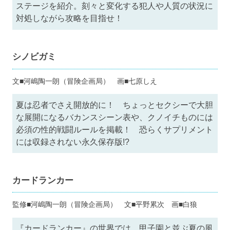
ステージを紹介。刻々と変化する犯人や人質の状況に
対処しながら攻略を目指せ！
シノビガミ
文■河嶋陶一朗（冒険企画局） 画■七原しえ
夏は忍者でさえ開放的に！ ちょっとセクシーで大胆
な展開になるバカンスシーン表や、クノイチものには
必須の性的戦闘ルールを掲載！ 恐らくサプリメント
には収録されない永久保存版!?
カードランカー
監修■河嶋陶一朗（冒険企画局） 文■平野累次 画■白狼
『カードランカー』の世界では、甲子園と並ぶ夏の風