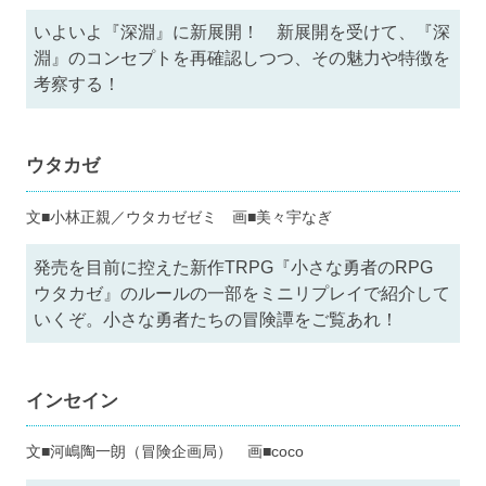
いよいよ『深淵』に新展開！ 新展開を受けて、『深
淵』のコンセプトを再確認しつつ、その魅力や特徴を
考察する！
ウタカゼ
文■小林正親／ウタカゼゼミ 画■美々宇なぎ
発売を目前に控えた新作TRPG『小さな勇者のRPG
ウタカゼ』のルールの一部をミニリプレイで紹介して
いくぞ。小さな勇者たちの冒険譚をご覧あれ！
インセイン
文■河嶋陶一朗（冒険企画局） 画■coco