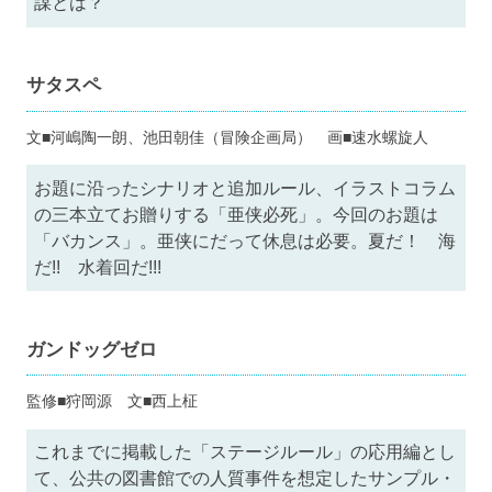
謀とは？
サタスペ
文■河嶋陶一朗、池田朝佳（冒険企画局） 画■速水螺旋人
お題に沿ったシナリオと追加ルール、イラストコラム
の三本立てお贈りする「亜侠必死」。今回のお題は
「バカンス」。亜侠にだって休息は必要。夏だ！ 海
だ!! 水着回だ!!!
ガンドッグゼロ
監修■狩岡源 文■西上柾
これまでに掲載した「ステージルール」の応用編とし
て、公共の図書館での人質事件を想定したサンプル・