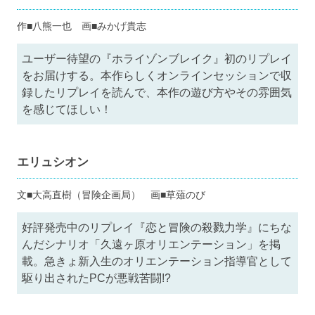
作■八熊一也 画■みかげ貴志
ユーザー待望の『ホライゾンブレイク』初のリプレイ
をお届けする。本作らしくオンラインセッションで収
録したリプレイを読んで、本作の遊び方やその雰囲気
を感じてほしい！
エリュシオン
文■大高直樹（冒険企画局） 画■草薙のび
好評発売中のリプレイ『恋と冒険の殺戮力学』にちな
んだシナリオ「久遠ヶ原オリエンテーション」を掲
載。急きょ新入生のオリエンテーション指導官として
駆り出されたPCが悪戦苦闘!?