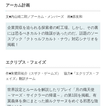
アーカム計画
文■内山靖二郎／アーカム・メンバーズ 画■原友和
企業買収を迫られる探索者の町工場。しかし、その裏
には恐るべきカルトの陰謀があったのだ。話題のソー
スブック『クトゥルフカルト・ナウ』対応シナリオを
掲載！
エクリプス・フェイズ
作■朱鷺田祐介（スザク・ゲームズ） 協力■『エクリプス・フ
ェイズ』翻訳チーム
世界設定とルールを解説したリプレイ「月の熾天使
～マーズ・サイクラーの帰還～」の第1回を掲載。有
翼義体を身にまとった娘ルクサーヌをめぐる邪悪な陰