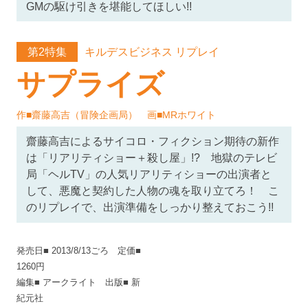
GMの駆け引きを堪能してほしい!!
キルデスビジネス リプレイ
第2特集
サプライズ
作■齋藤高吉（冒険企画局） 画■MRホワイト
齋藤高吉によるサイコロ・フィクション期待の新作
は「リアリティショー＋殺し屋」!? 地獄のテレビ
局「ヘルTV」の人気リアリティショーの出演者と
して、悪魔と契約した人物の魂を取り立てろ！ こ
のリプレイで、出演準備をしっかり整えておこう!!
発売日■ 2013/8/13ごろ 定価■
1260円
編集■ アークライト 出版■ 新
紀元社