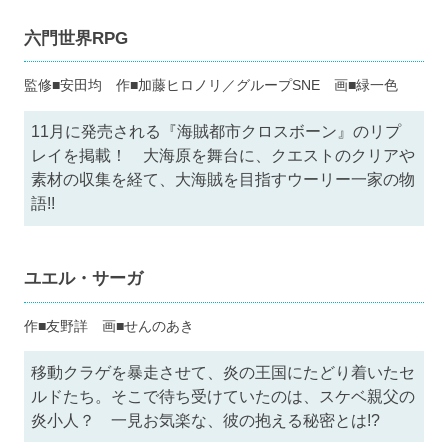
六門世界RPG
監修■安田均 作■加藤ヒロノリ／グループSNE 画■緑一色
11月に発売される『海賊都市クロスボーン』のリプ
レイを掲載！ 大海原を舞台に、クエストのクリアや
素材の収集を経て、大海賊を目指すウーリー一家の物
語!!
ユエル・サーガ
作■友野詳 画■せんのあき
移動クラゲを暴走させて、炎の王国にたどり着いたセ
ルドたち。そこで待ち受けていたのは、スケベ親父の
炎小人？ 一見お気楽な、彼の抱える秘密とは!?