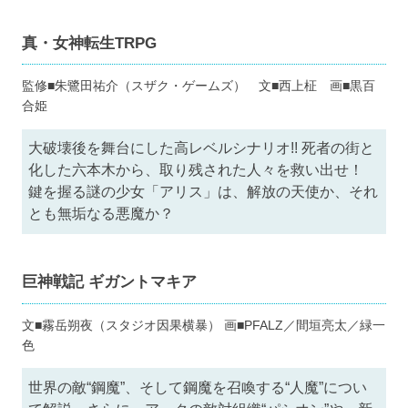
真・女神転生TRPG
監修■朱鷺田祐介（スザク・ゲームズ） 文■西上柾 画■黒百
合姫
大破壊後を舞台にした高レベルシナリオ!! 死者の街と
化した六本木から、取り残された人々を救い出せ！
鍵を握る謎の少女「アリス」は、解放の天使か、それ
とも無垢なる悪魔か？
巨神戦記 ギガントマキア
文■霧岳朔夜（スタジオ因果横暴） 画■PFALZ／間垣亮太／緑一
色
世界の敵“鋼魔”、そして鋼魔を召喚する“人魔”につい