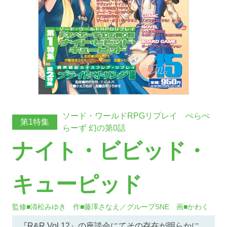
ソード・ワールドRPGリプレイ ぺらぺ
第1特集
らーず 幻の第0話
ナイト・ビビッド・
キューピッド
監修■清松みゆき 作■藤澤さなえ／グループSNE 画■かわく
『R&R Vol.12』の座談会にてその存在が明らかに