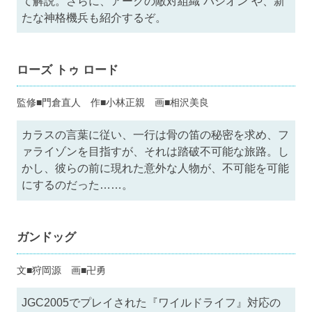
て解説。さらに、アークの敵対組織“パシオン”や、新
たな神格機兵も紹介するぞ。
ローズ トゥ ロード
監修■門倉直人 作■小林正親 画■相沢美良
カラスの言葉に従い、一行は骨の笛の秘密を求め、フ
ァライゾンを目指すが、それは踏破不可能な旅路。し
かし、彼らの前に現れた意外な人物が、不可能を可能
にするのだった……。
ガンドッグ
文■狩岡源 画■卍勇
JGC2005でプレイされた『ワイルドライフ』対応の