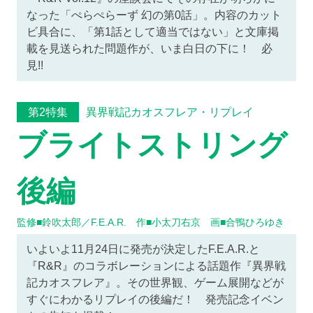
なった「ぺらぺらーず 幻の第0話」。内容のカット
ビ具合に、「第1話として適当ではない」と文庫掲
載を見送られた問題作が、いま白日の下に！ 必
見!!
異界戦記カオスフレア・リプレイ
第2特集
ブライトストリング
後編
監修■鈴吹太郎／F.E.A.R. 作■小太刀右京 画■合鴨ひろゆき
いよいよ11月24日に発売が決定したF.E.A.R.と
『R&R』のコラボレーションによる話題作『異界戦
記カオスフレア』。その世界観、ゲーム展開などが
すぐにわかるリプレイの後編だ！ 発売記念イベン