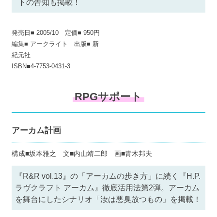
トの告知も掲載！
発売日■ 2005/10 定価■ 950円
編集■ アークライト 出版■ 新
紀元社
ISBN■4-7753-0431-3
RPGサポート
アーカム計画
構成■坂本雅之 文■内山靖二郎 画■青木邦夫
『R&R vol.13』の「アーカムの歩き方」に続く『H.P.
ラヴクラフト アーカム』徹底活用法第2弾。アーカム
を舞台にしたシナリオ「汝は悪臭放つもの」を掲載！