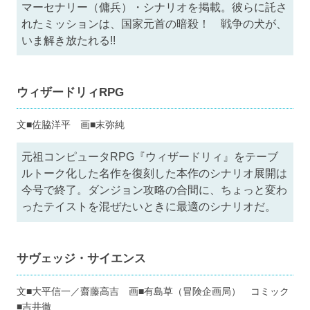
マーセナリー（傭兵）・シナリオを掲載。彼らに託さ
れたミッションは、国家元首の暗殺！ 戦争の犬が、
いま解き放たれる!!
ウィザードリィRPG
文■佐脇洋平 画■末弥純
元祖コンピュータRPG『ウィザードリィ』をテーブ
ルトーク化した名作を復刻した本作のシナリオ展開は
今号で終了。ダンジョン攻略の合間に、ちょっと変わ
ったテイストを混ぜたいときに最適のシナリオだ。
サヴェッジ・サイエンス
文■大平信一／齋藤高吉 画■有島草（冒険企画局） コミック
■吉井徹