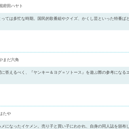
国府田ハヤト
とっては多忙な時期。国民的歌番組やクイズ、かくし芸といった特番ば
やまだ六角
問に答えるべく、『ヤンキー＆ヨグ＝ソトース』を遊ぶ際の参考になる
はたや
ハメになったイケメン。売り子と買い子にわかれ、自身の同人誌を頒布