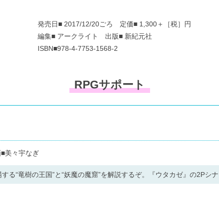
発売日■ 2017/12/20ごろ 定価■ 1,300＋［税］円
編集■ アークライト 出版■ 新紀元社
ISBN■978-4-7753-1568-2
RPGサポート
■美々宇なぎ
する“竜樹の王国”と“妖魔の魔窟”を解説するぞ。『ウタカゼ』の2Pシ