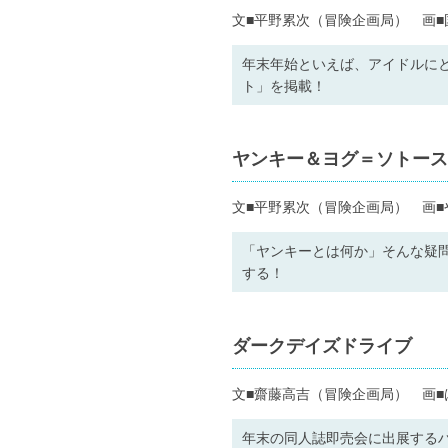
文■平野累次（冒険企画局） 画■
年末年始といえば、アイドルに
ト」を掲載！
ヤンキー＆ヨグ＝ソトース
文■平野累次（冒険企画局） 画■
「ヤンキーとは何か」そんな疑
する！
ダークデイズドライブ
文■齋藤高吉（冒険企画局） 画■
年末の同人誌即売会に出展する