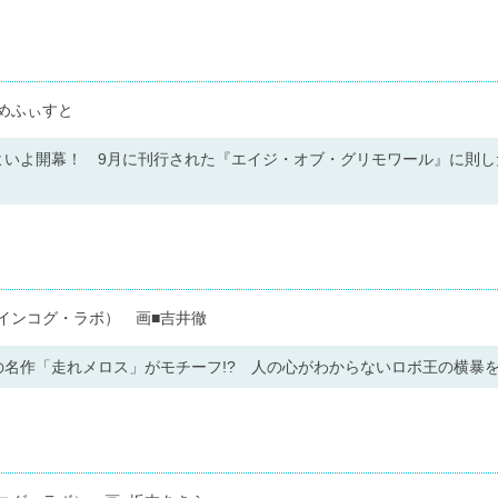
■めふぃすと
よいよ開幕！ 9月に刊行された『エイジ・オブ・グリモワール』に則し
インコグ・ラボ） 画■吉井徹
名作「走れメロス」がモチーフ!? 人の心がわからないロボ王の横暴をP