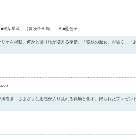
■桜葉星菜。（冒険企画局） 画■藍色子
ナリオを掲載。何かと贈り物が増える季節、「強欲の魔女」が囁く。「
oco
が渦巻き、さまざまな思惑が入り乱れる戦場と化す。限られたプレゼン