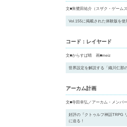
文■朱鷺田祐介（スザク・ゲーム
Vol.155に掲載された体験版を
コード：レイヤード
文■からすば晴 画■meiz
世界設定を解説する「織川仁那の
アーカム計画
文■寺田幸弘／アーカム・メンバ
好評の『クトゥルフ神話TRPG
に迫る！