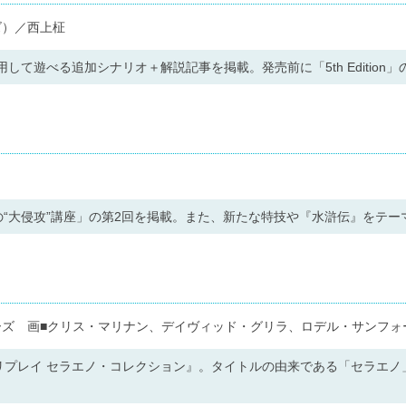
ズ）／西上柾
使用して遊べる追加シナリオ＋解説記事を掲載。発売前に「5th Edition
“大侵攻”講座」の第2回を掲載。また、新たな特技や『水滸伝』をテー
ーズ 画■クリス・マリナン、デイヴィッド・グリラ、ロデル・サンフォ
 リプレイ セラエノ・コレクション』。タイトルの由来である「セラエ