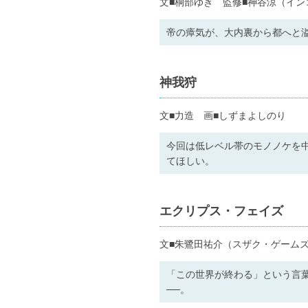
文■桐部ゆき 監修■神谷涼（イン
帝の瘴気が、大内裏から都へと
神我狩
文■力造 画■しずまよしのり
今回は低レベル帯のモノノケを
てほしい。
エクリプス・フェイズ
文■朱鷺田祐介（スザク・ゲーム
「この世界が終わる」という言
──。