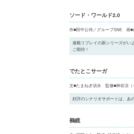
ソード・ワールド2.0
作■田中公侍／グループSNE 画
連載リプレイの新シリーズがい
ご期待！
でたとこサーガ
文■たまねぎ須永 監修■神谷涼（
好評のシナリオサポートは、あの
鵺鏡