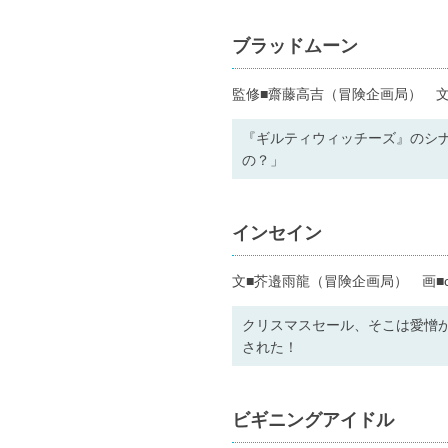
ブラッドムーン
監修■齋藤高吉（冒険企画局） 文
『ギルティウィッチーズ』のシ
の？」
インセイン
文■芥邉雨龍（冒険企画局） 画■c
クリスマスセール、そこは愛憎
された！
ビギニングアイドル