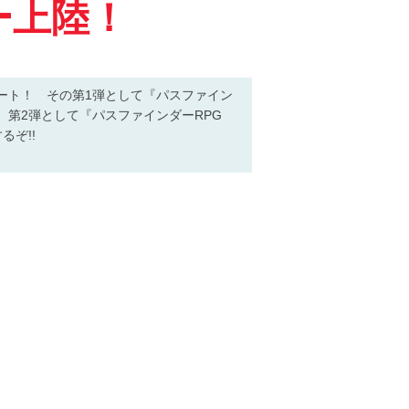
ー上陸！
ート！ その第1弾として『パスファイン
第2弾として『パスファインダーRPG
ぞ!!