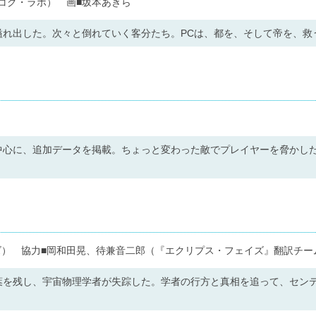
コグ・ラボ） 画■坂本あきら
溢れ出した。次々と倒れていく客分たち。PCは、都を、そして帝を、救
中心に、追加データを掲載。ちょっと変わった敵でプレイヤーを脅かし
ズ） 協力■岡和田晃、待兼音二郎（『エクリプス・フェイズ』翻訳チー
葉を残し、宇宙物理学者が失踪した。学者の行方と真相を追って、セン