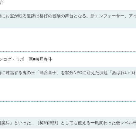
介
時にお宝が眠る遺跡は格好の冒険の舞台となる。新エンフォーサー、ア
ンコグ・ラボ 画■桜居春斗
山に君臨する鬼の王「酒呑童子」を客分NPCに迎えた演題「あはれいづ
幻魔兵」といった、［契約神獣］としても使える一風変わった低レベル