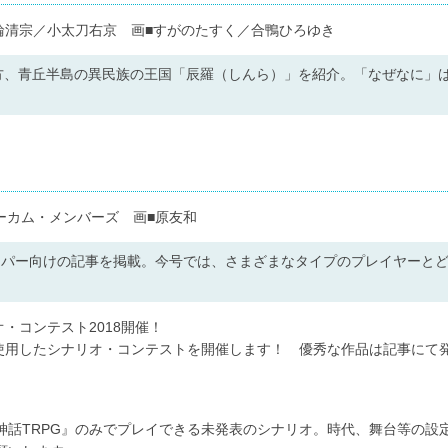
文■三輪清宗／小太刀右京 画■すがのたすく／合鴨ひろゆき
方、青丘半島の異民族の王国「辰羅（しんら）」を紹介。「なぜなに」
／アーカム・メンバーズ 画■原友和
ーパー向けの記事を掲載。今号では、さまざまなタイプのプレイヤーと
・コンテスト2018開催！
を使用したシナリオ・コンテストを開催します！ 優秀な作品は記事にて
神話TRPG』のみでプレイできる未発表のシナリオ。時代、舞台等の設