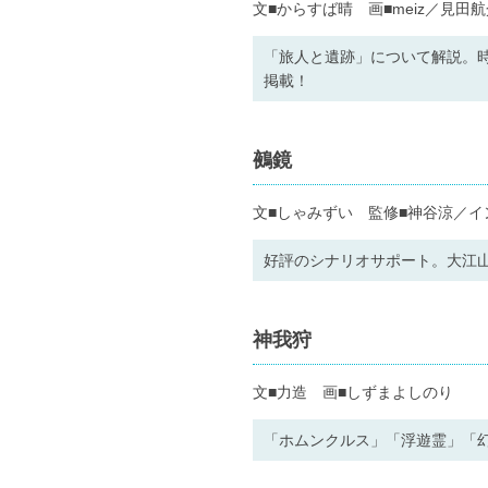
文■からすば晴 画■meiz／見田航
「旅人と遺跡」について解説。
掲載！
鵺鏡
文■しゃみずい 監修■神谷涼／イ
好評のシナリオサポート。大江
神我狩
文■力造 画■しずまよしのり
「ホムンクルス」「浮遊霊」「