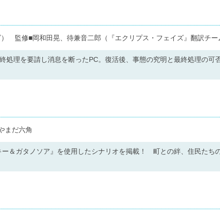
ズ） 監修■岡和田晃、待兼音二郎（『エクリプス・フェイズ』翻訳チー
最終処理を要請し消息を断ったPC。復活後、事態の究明と最終処理の可
やまだ六角
キー＆ガタノソア』を使用したシナリオを掲載！ 町との絆、住民たち