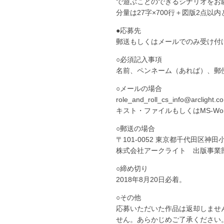
で遊ぶことのできるシナリオをお
分量は27字×700行＋図版2点
●応募先
郵送もしくはメールでのみ受け付
○必須記入事項
名前、ペンネーム（あれば）、郵
○メールの場合
role_and_roll_cs_inf
キスト・ファイルもしくはMS-W
○郵送の場合
〒101-0052 東京都千代田区神田
株式会社アークライト 出版事業
○締め切り
2018年8月20日必着。
○その他
応募いただいた作品は返却しませ
せん。あらかじめご了承ください