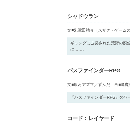
シャドウラン
文■朱鷺田祐介（スザク・ゲーム
ギャングに占拠された荒野の廃
に……。
パスファインダーRPG
文■銀河アズマ／ずんだ 画■逢魔
『パスファインダーRPG』の
コード：レイヤード