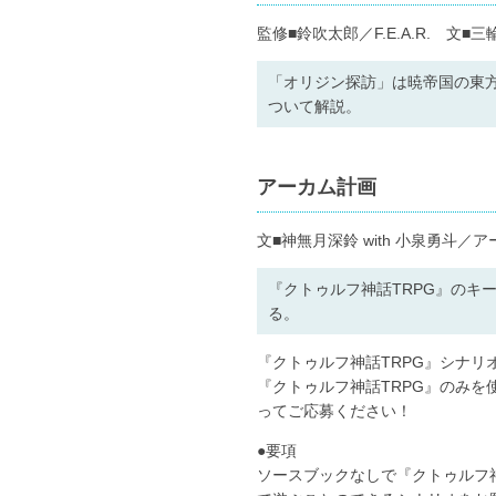
監修■鈴吹太郎／F.E.A.R. 
「オリジン探訪」は暁帝国の東
ついて解説。
アーカム計画
文■神無月深鈴 with 小泉勇斗
『クトゥルフ神話TRPG』のキ
る。
『クトゥルフ神話TRPG』シナリオ
『クトゥルフ神話TRPG』のみ
ってご応募ください！
●要項
ソースブックなしで『クトゥルフ