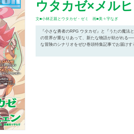
ウタカゼ×メル
文■小林正親とウタカゼ・ゼミ 画■美々宇なぎ
『小さな勇者のRPG ウタカゼ』と『うたの魔法と
の世界が重なりあって、新たな物語が紡がれる─
な冒険のシナリオをぜひ巻頭特集記事でお届けす