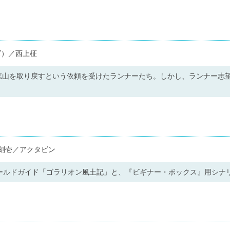
ズ）／西上柾
鉱山を取り戻すという依頼を受けたランナーたち。しかし、ランナー志
刻壱／アクタビン
ワールドガイド「ゴラリオン風土記」と、『ビギナー・ボックス』用シナ