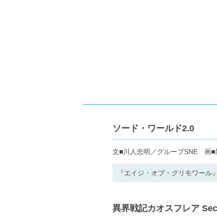
ソード・ワールド2.0
文■川人忠明／グループSNE 画
『エイジ・オブ・グリモワール
異界戦記カオスフレア Secon