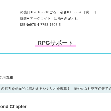
発売日■ 2018/6/18ごろ 定価■ 1,300＋［税］円
編集■ アークライト 出版■ 新紀元社
ISBN■978-4-7753-1608-5
RPGサポート
■新垣真和
』の魅力を多面的に味わえるシナリオを掲載！ 華やかな社交界の裏で
d Chapter