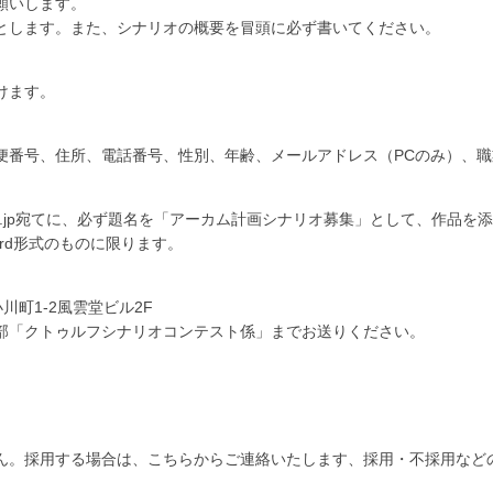
願いします。
以内とします。また、シナリオの概要を冒頭に必ず書いてください。
けます。
便番号、住所、電話番号、性別、年齢、メールアドレス（PCのみ）、職
o@arclight.co.jp宛てに、必ず題名を「アーカム計画シナリオ募集」として
ord形式のものに限ります。
小川町1-2風雲堂ビル2F
部「クトゥルフシナリオコンテスト係」までお送りください。
ん。採用する場合は、こちらからご連絡いたします、採用・不採用など
。