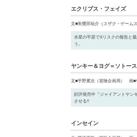
エクリプス・フェイズ
文■朱鷺田祐介（スザク・ゲーム
水星の平原でXリスクの報告と
う。
ヤンキー＆ヨグ＝ソトース
文■平野累次（冒険企画局） 画■
好評発売中『ジャイアントヤン
させる!!
インセイン