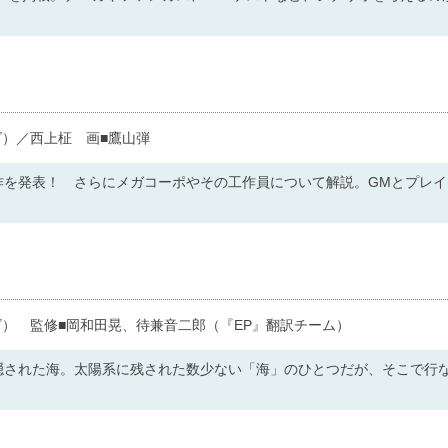
ズ）／西上柾 画■鷹山弾
作を発表！ さらにメガコーポやその工作員について解説。GMとプレ
） 監修■岡和田晃、待兼音二郎（『EP』翻訳チーム）
隠された海。太陽系に残された数少ない「海」のひとつだが、そこで行