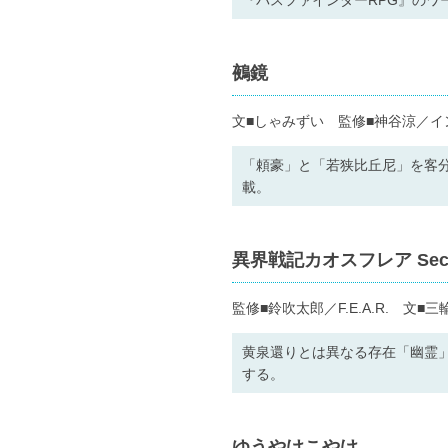
『パスファインダーRPG』の
鵺鏡
文■しゃみずい 監修■神谷涼／イ
「頼豪」と「若狭比丘尼」を客
載。
異界戦記カオスフレア Secon
監修■鈴吹太郎／F.E.A.R. 
黄泉還りとは異なる存在「幽霊
する。
ゆうやけこやけ