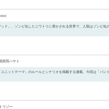
oco
デッド」。ゾンビ化したニワトリに脅かされる世界で、人類はゾンビ化
国府田ハヤト
「ユニットテーマ」のルールとシナリオを掲載する連載。今回は「バン
トリゾー