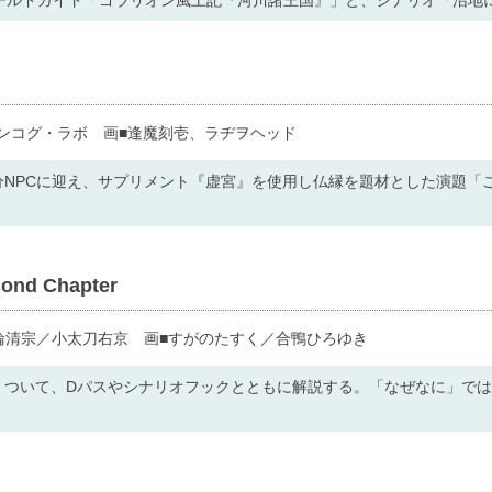
ワールドガイド「ゴラリオン風土記『河川諸王国』」と、シナリオ「沼地
ンコグ・ラボ 画■逢魔刻壱、ラヂヲヘッド
分NPCに迎え、サプリメント『虚宮』を使用し仏縁を題材とした演題「
d Chapter
文■三輪清宗／小太刀右京 画■すがのたすく／合鴨ひろゆき
」ついて、Dパスやシナリオフックとともに解説する。「なぜなに」では