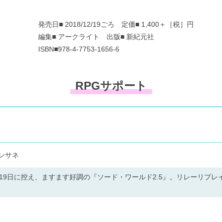
発売日■ 2018/12/19ごろ 定価■ 1,400＋［税］円
編集■ アークライト 出版■ 新紀元社
ISBN■978-4-7753-1656-6
RPGサポート
ンサネ
19日に控え、ますます好調の『ソード・ワールド2.5』。リレーリプ