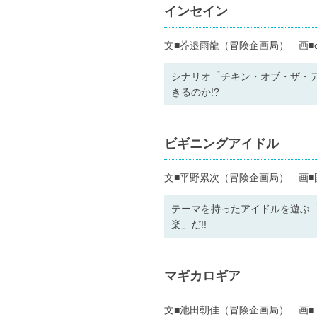
インセイン
文■芥邉雨龍（冒険企画局） 画■c
シナリオ「チキン・オブ・ザ・
きるのか!?
ビギニングアイドル
文■平野累次（冒険企画局） 画■
テーマを持ったアイドルを遊ぶ
楽」だ!!
マギカロギア
文■池田朝佳（冒険企画局） 画■