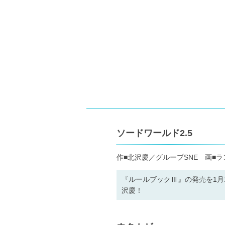
ソードワールド2.5
作■北沢慶／グループSNE 画■ラ
『ルールブックⅢ』の発売を1月
沢慶！