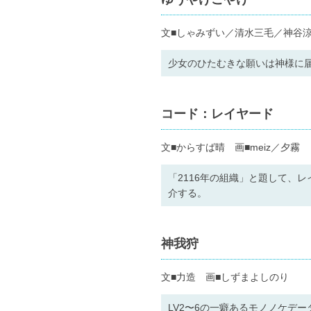
文■しゃみずい／清水三毛／神谷涼
少女のひたむきな願いは神様に
コード：レイヤード
文■からすば晴 画■meiz／夕霧
「2116年の組織」と題して、
介する。
神我狩
文■力造 画■しずまよしのり
LV2〜6の一癖あるモノノケデ