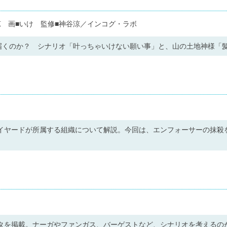
 画■いけ 監修■神谷涼／インコグ・ラボ
届くのか？ シナリオ「叶っちゃいけない願い事」と、山の土地神様「
レイヤードが所属する組織について解説。今回は、エンフォーサーの抹殺
ータを掲載。ナーガやファンガス、バーゲストなど、シナリオを考えるの