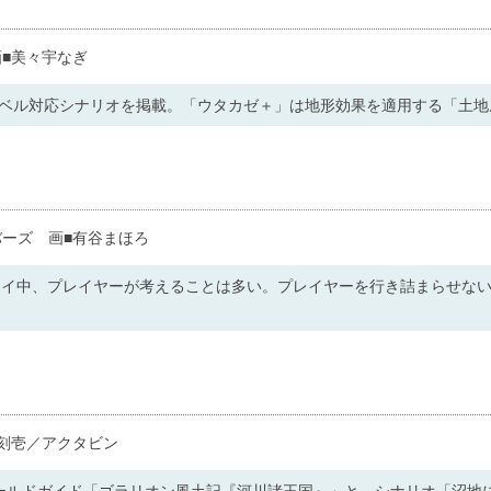
■美々宇なぎ
レベル対応シナリオを掲載。「ウタカゼ＋」は地形効果を適用する「土地
バーズ 画■有谷まほろ
レイ中、プレイヤーが考えることは多い。プレイヤーを行き詰まらせな
刻壱／アクタビン