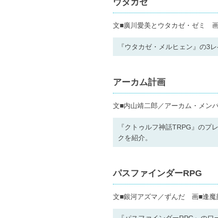
ウタカゼ
文■廣川愛美とウタカゼ・ゼミ 画
『ウタカゼ・メルヒェン』の3
アーカム計画
文■内山靖二郎／アーカム・メン
『クトゥルフ神話TRPG』のプ
クを紹介。
パスファインダーRPG
文■銀河アズマ／ずんだ 画■逢魔