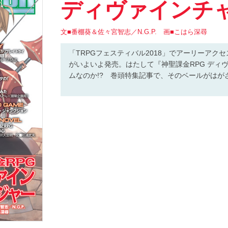
ディヴァインチ
文■番棚葵＆佐々宮智志／N.G.P. 画■こはら深尋
「TRPGフェスティバル2018」でアーリーアク
がいよいよ発売。はたして『神聖課金RPG ディ
ムなのか!? 巻頭特集記事で、そのベールがはがさ