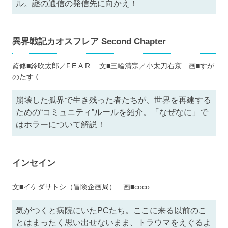
ル。謎の通信の発信先に向かえ！
異界戦記カオスフレア Second Chapter
監修■鈴吹太郎／F.E.A.R. 文■三輪清宗／小太刀右京 画■すが
のたすく
崩壊した孤界で生き残った者たちが、世界を再建する
ための“コミュニティ”ルールを紹介。「なぜなに」で
はホラーについて解説！
インセイン
文■イケダサトシ（冒険企画局） 画■coco
気がつくと病院にいたPCたち。ここに来る以前のこ
とはまったく思い出せないまま、トラウマをえぐるよ