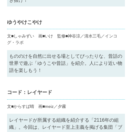
き抜け！
ゆうやけこやけ
文■しゃみずい 画■いけ 監修■神谷涼／清水三毛／インコ
グ・ラボ
もののけを自然に出せる場としてぴったりな、昔話の
世界で遊ぶ「ゆうこや昔話」を紹介。人により近い物
語を楽しもう！
コード：レイヤード
文■からすば晴 画■meiz／夕霧
レイヤードが所属する組織を紹介する「2116年の組
織」。今回は、レイヤード至上主義を掲げる集団「ブ