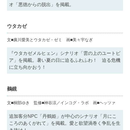
オ「悪徳からの脱出」を掲載。
ウタカゼ
文■廣川愛美とウタカゼ・ゼミ 画■美々宇なぎ
『ウタカゼメルヒェン』シナリオ「雲の上のユートピ
ア」を掲載。暑い夏の日に迫るふわふわ！ 迫る危機
に立ち向かおう！
鵺鏡
文■桐部ゆき 監修■神谷涼／インコグ・ラボ 画■ヘッツァ
追加客分NPC「丹鶴姫」が中心のシナリオ「月にこ
ころのあくがれて」を掲載。愛と欲望渦巻く争乱を生