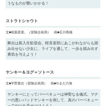
うなものが襲いかかる！
ストラトシャウト
文■桜葉星菜。（冒険企画局） 画■石川香織
舞台は新入生歓迎会。軽音楽部にあこがれながらも踏
み出せない少女に、ライブを通して、一歩を踏み出す
勇気を与えよう！
ヤンキー＆ヨグ＝ソトース
文■平野累次（冒険企画局） 画■やまだ六角
ヤンキーにとってバーベキューは神聖なる儀式。マナ
ーの悪いバッドヤンキーを倒して、真のバーベキュー
ってやつを見せつけよう！