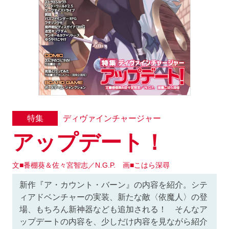
ディヴァインチャージャー
特集
アップデート！
文■番棚葵＆佐々宮智志／N.G.P. 画■こはら深尋
新作『ア・カウント・バーン』の内容を紹介。シテ
ィアドベンチャーの実装、新たな敵〈依魔人〉の登
場、もちろん新神器なども追加される！ そんなア
ップデートの内容を、少しだけ内容を見ながら紹介