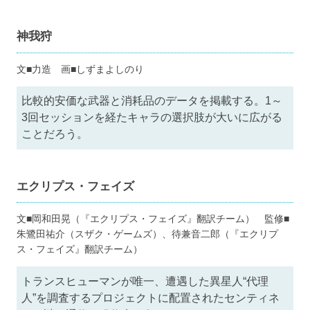
神我狩
文■力造 画■しずまよしのり
比較的安価な武器と消耗品のデータを掲載する。1～
3回セッションを経たキャラの選択肢が大いに広がる
ことだろう。
エクリプス・フェイズ
文■岡和田晃（『エクリプス・フェイズ』翻訳チーム） 監修■
朱鷺田祐介（スザク・ゲームズ）、待兼音二郎（『エクリプ
ス・フェイズ』翻訳チーム）
トランスヒューマンが唯一、遭遇した異星人“代理
人”を調査するプロジェクトに配置されたセンティネ