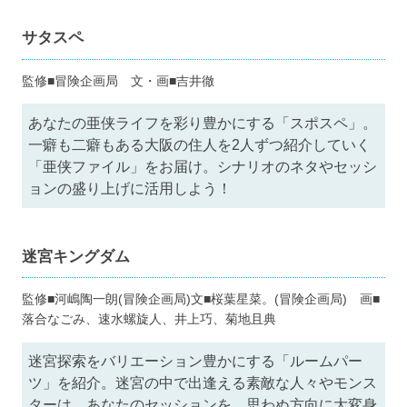
サタスペ
監修■冒険企画局 文・画■吉井徹
あなたの亜侠ライフを彩り豊かにする「スポスペ」。
一癖も二癖もある大阪の住人を2人ずつ紹介していく
「亜侠ファイル」をお届け。シナリオのネタやセッシ
ョンの盛り上げに活用しよう！
迷宮キングダム
監修■河嶋陶一朗(冒険企画局)文■桜葉星菜。(冒険企画局) 画■
落合なごみ、速水螺旋人、井上巧、菊地且典
迷宮探索をバリエーション豊かにする「ルームパー
ツ」を紹介。迷宮の中で出逢える素敵な人々やモンス
ターは、あなたのセッションを、思わぬ方向に大変身