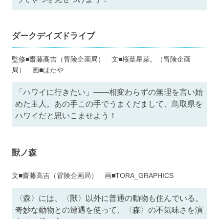
ダークデイズドライブ
監修■齋藤高吉（冒険企画局） 文■桜葉星菜。（冒険企画
局） 画■はたや
「ハワイに行きたい」――相変わらずの無理を言い始
めた主人。あの手この手でうまくだまして、鳥取県を
ハワイだと思いこませよう！
獸ノ森
文■齋藤高吉（冒険企画局） 画■TORA_GRAPHICS
〈森〉には、〈獸〉以外に普通の動物も住んでいる。
奇妙な動物との遭遇を使って、〈森〉の不気味さを演