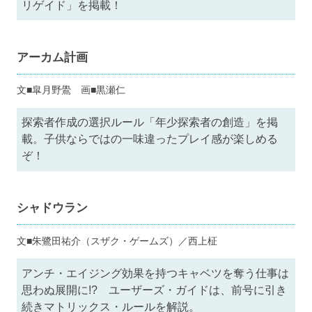
リゲイド」を掲載！
アーカム計画
文■皐月野鷽 画■黒瀬仁
探索者作成の選択ルール「年少探索者の創造」を掲
載。子供ならではの一味違ったプレイ感が楽しめる
ぞ！
シャドウラン
文■朱鷺田祐介（スザク・ゲームズ）／西上柾
アンチ・エイジング効果を持つキャベツを奪う仕事は
思わぬ展開に!? ユーザーズ・ガイドは、前号に引き
続きマトリックス・ルールを解説。