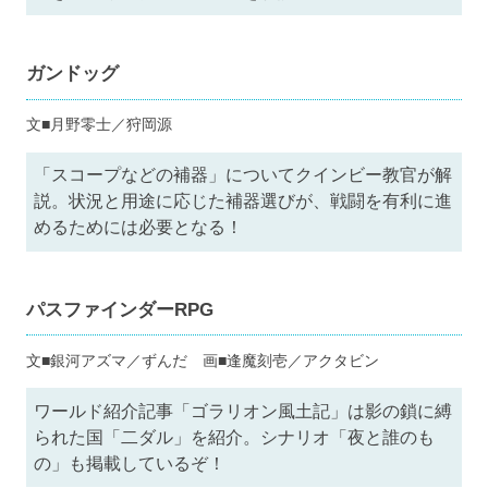
ガンドッグ
文■月野零士／狩岡源
「スコープなどの補器」についてクインビー教官が解
説。状況と用途に応じた補器選びが、戦闘を有利に進
めるためには必要となる！
パスファインダーRPG
文■銀河アズマ／ずんだ 画■逢魔刻壱／アクタビン
ワールド紹介記事「ゴラリオン風土記」は影の鎖に縛
られた国「二ダル」を紹介。シナリオ「夜と誰のも
の」も掲載しているぞ！