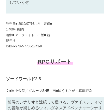
していくぞ！
発売日■ 2019/07/16ごろ 定価■
1,400+[税]円
編集■ アークライト 出版■ 新
紀元社
ISBN■978-4-7753-1741-9
RPGサポート
ソードワールド2.5
文■田中公侍／グループSNE 画■輪くすさが・真嶋杏次
前号のシナリオと連続して遊べる、ヴァイスシティで
の冒険が楽しめるウィルダネスアドベンチャーシナリ