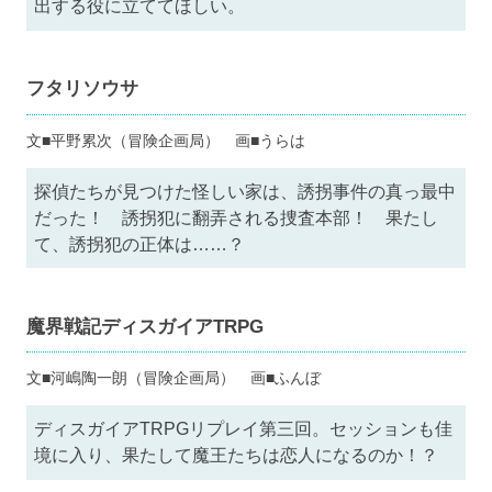
出する役に立ててほしい。
フタリソウサ
文■平野累次（冒険企画局） 画■うらは
探偵たちが見つけた怪しい家は、誘拐事件の真っ最中
だった！ 誘拐犯に翻弄される捜査本部！ 果たし
て、誘拐犯の正体は……？
魔界戦記ディスガイアTRPG
文■河嶋陶一朗（冒険企画局） 画■ふんぼ
ディスガイアTRPGリプレイ第三回。セッションも佳
境に入り、果たして魔王たちは恋人になるのか！？