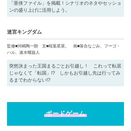
「亜侠ファイル」を掲載！シナリオのネタやセッショ
ンの盛り上げに活用しよう。
迷宮キングダム
監修■河嶋陶一朗 文■桜葉星菜。 画■落合なごみ、フーゴ・
ハル、速水螺旋人
突然決まった王国まるごとお引越し！ これって転居
じゃなくて「転国」!? しかもお引越し先は行ってみ
るまでわからない!?
ボードゲーム