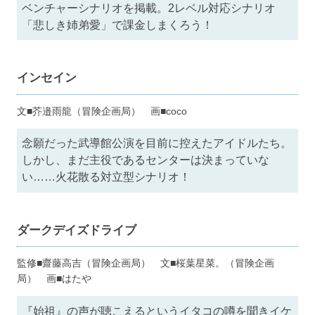
ベンチャーシナリオを掲載。2レベル対応シナリオ
「悲しき姉弟愛」で課金しまくろう！
インセイン
文■芥邉雨龍（冒険企画局） 画■coco
念願だった武導館公演を目前に控えたアイドルたち。
しかし、まだ主役であるセンターは決まっていな
い……火花散る対立型シナリオ！
ダークデイズドライブ
監修■齋藤高吉（冒険企画局） 文■桜葉星菜。（冒険企画
局） 画■はたや
『始祖』の声が聴こえるというイタコの噂を聞きイケ