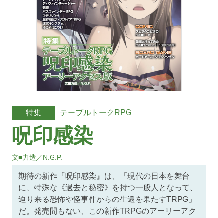
テーブルトークRPG
特集
呪印感染
文■力造／N.G.P.
期待の新作『呪印感染』は、「現代の日本を舞台
に、特殊な《過去と秘密》を持つ一般人となって、
迫り来る恐怖や怪事件からの生還を果たすTRPG」
だ。発売間もない、この新作TRPGのアーリーアク