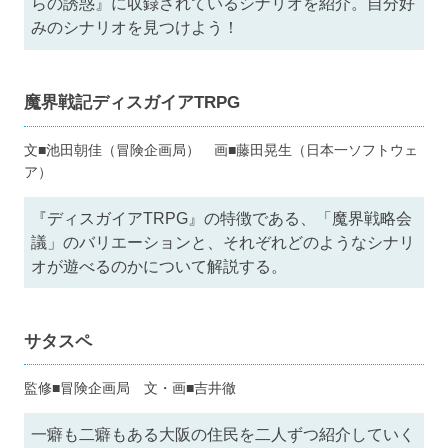
らの誘惑』に収録されているシナリオを紹介。自分好
みのシナリオを見つけよう！
魔界戦記ディスガイアTRPG
文■池田朝佳（冒険企画局） 画■藤田晃生（日本一ソフトウェ
ア）
『ディスガイアTRPG』の特徴である、「魔界戦略会
議」のバリエーションと、それぞれどのようなシナリ
オが遊べるのかについて解説する。
サタスペ
監修■冒険企画局 文・画■吉井徹
一癖も二癖もある大阪の住民を二人ずつ紹介していく