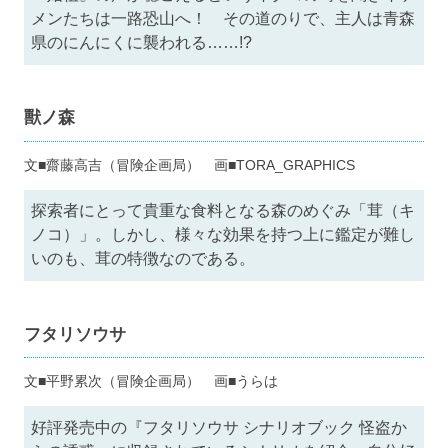
メンたちは一路恐山へ！ その道のりで、主人は青森
県のにんにくに襲われる……!?
獸ノ森
文■齋藤高吉（冒険企画局） 画■TORA_GRAPHICS
探索者にとって貴重な食料となる森のめぐみ「茸（キ
ノコ）」。しかし、様々な効果を持つ上に鑑定が難し
いのも、茸の特徴なのである。
フタリソウサ
文■平野累次（冒険企画局） 画■うらは
好評発売中の『フタリソウサ シナリオブック 怪盗か