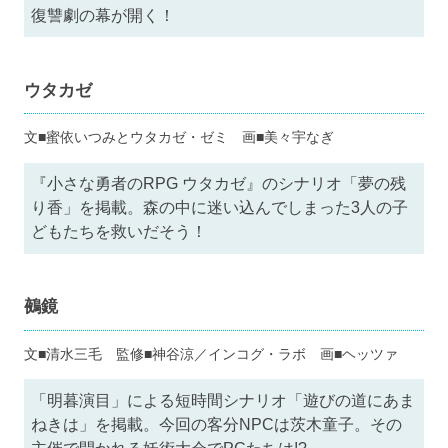
復讐劇の幕が開く！
ウタカゼ
文■蜜依いつみとウタカゼ・ゼミ 画■美々宇なぎ
『小さな勇者のRPG ウタカゼ』のシナリオ「夢の残
り香」を掲載。森の中に迷い込んでしまった3人の子
どもたちを救いだそう！
鵺鏡
文■清水三毛 監修■神谷涼／インコグ・ラボ 画■ヘッツァ
「明暮演目」による短時間シナリオ「遊びの道にあま
ねきは」を掲載。今回の客分NPCは茨木童子。その