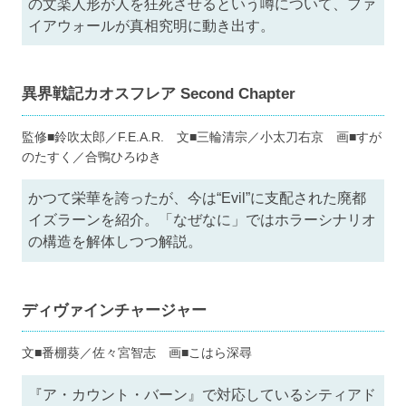
の文楽人形が人を狂死させるという噂について、ファ
イアウォールが真相究明に動き出す。
異界戦記カオスフレア Second Chapter
監修■鈴吹太郎／F.E.A.R. 文■三輪清宗／小太刀右京 画■すが
のたすく／合鴨ひろゆき
かつて栄華を誇ったが、今は“Evil”に支配された廃都
イズラーンを紹介。「なぜなに」ではホラーシナリオ
の構造を解体しつつ解説。
ディヴァインチャージャー
文■番棚葵／佐々宮智志 画■こはら深尋
『ア・カウント・バーン』で対応しているシティアド