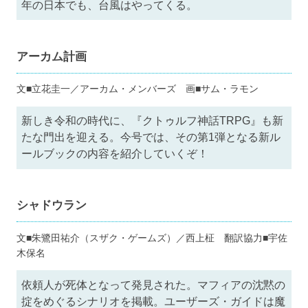
年の日本でも、台風はやってくる。
アーカム計画
文■立花圭一／アーカム・メンバーズ 画■サム・ラモン
新しき令和の時代に、『クトゥルフ神話TRPG』も新
たな門出を迎える。今号では、その第1弾となる新ル
ールブックの内容を紹介していくぞ！
シャドウラン
文■朱鷺田祐介（スザク・ゲームズ）／西上柾 翻訳協力■宇佐
木保名
依頼人が死体となって発見された。マフィアの沈黙の
掟をめぐるシナリオを掲載。ユーザーズ・ガイドは魔