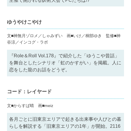
主催で開かれる妖術大会でPCたちは!?
ゆうやけこやけ
文■神無月ゾロメ／しゃみずい 画■いけ／桐部ゆき 監修■神
谷涼／インコグ・ラボ
『Role＆Roll Vol.178』で紹介した「ゆうこや昔話」
を舞台としたシナリオ「虹のかすがい」を掲載。人に
恋をした龍のお話をどうぞ。
コード：レイヤード
文■からすば晴 画■meiz
各月ごとに旧東京エリアで起きる出来事や人びとの暮
らしを解説する「旧東京エリアの1年」が開始。2116