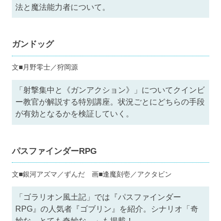
法と魔法能力者について。
ガンドッグ
文■月野零士／狩岡源
「射撃集中と《ガンアクション》」についてクインビ
ー教官が解説する特別講座。状況ごとにどちらの手段
が有効となるかを検証していく。
パスファインダーRPG
文■銀河アズマ／ずんだ 画■逢魔刻壱／アクタビン
「ゴラリオン風土記」では『パスファインダー
RPG』の人気者『ゴブリン』を紹介。シナリオ「奇
妙な、とても奇妙な…」も掲載！