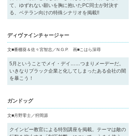
て、ゆずれない願いを胸に抱いたPC同士が対決す
る、ベテラン向けの特殊シナリオを掲載!!
ディヴァインチャージャー
文■番棚葵＆佐々宮智志／N.G.P. 画■こはら深尋
5月ということでメイ・デイ……つまりメーデーだ。
いきなりブラック企業と化してしまったある会社の闇
を暴こう！
ガンドッグ
文■月野零士／狩岡源
クインビー教官による特別講座を掲載。テーマは敵の