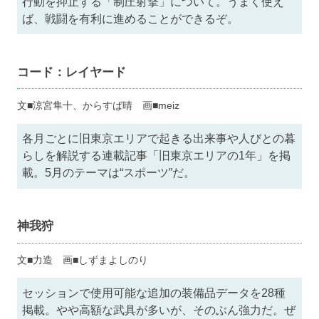
行動を抑止する「制圧射撃」について。うまく使え
ば、戦闘を有利に進めることができるぞ。
コード：レイヤード
文■涼宮隼十、からすば晴 画■meiz
各月ごとに旧東京エリアで起きる出来事や人びとの暮
らしを解説する連載記事「旧東京エリアの1年」を掲
載。5月のテーマは“スポーツ”だ。
神我狩
文■力造 画■しずまよしのり
セッションで使用可能な追加の装備品データを28種
掲載。やや高額な武具が多いが、そのぶん強力だ。ぜ