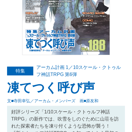
アーカム計画 1／10スケール・クトゥル
特集
フ神話TRPG 第6弾
凍てつく呼び声
文■寺田幸弘／アーカム・メンバーズ 画■原友和
好評シリーズ「1/10スケール・クトゥルフ神話
TRPG」の新作では、吹雪をしのぐために山荘を訪
れた探索者たちを凍り付くような恐怖が襲う！