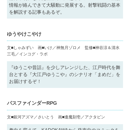
情報が絡んできて大騒動に発展する。射撃戦闘の基本
を解説する記事もあるぞ。
ゆうやけこやけ
文■しゃみずい 画■いけ／神無月ゾロメ 監修■神谷涼＆清水
三毛／インコグ・ラボ
『ゆうこや昔話』を少しアレンジした、江戸時代を舞
台とする『大江戸ゆうこや』のシナリオ「まめだ」を
お届けするぞ！
パスファインダーRPG
文■銀河アズマ／さいとう 画■逢魔刻壱／アクタビン