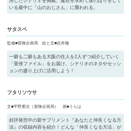
用したシナリオを掲載。魔石を求めて崖のぼりをして
いる最中に「山のおじさん」に襲われる。
サタスペ
監修■冒険企画局 絵と文■吉井徹
一癖も二癖もある大阪の住人を2人ずつ紹介していく
「亜侠ファイル」をお届け。シナリオのネタやセッシ
ョンの盛り上げに活用しよう！
フタリソウサ
文■平野累次（冒険企画局） 画■うらは
好評発売中の新サプリメント『あなたと仲良くなる方
法』の収録内容を紹介！どんな「仲良くなる方法」が