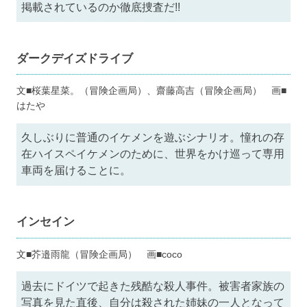
掲載されているのか徹底捜査だ!!
ダークデイズドライブ
文■桜葉星菜。（冒険企画局）、齋藤高吉（冒険企画局） 画■
はたや
久しぶりに普通のイケメンを遊ぶシナリオ。憧れの存
在ハイスペイケメンのために、世界をかけ巡って専用
車両を届けることに。
インセイン
文■芥邉雨龍（冒険企画局） 画■coco
過去にドイツで起きた残酷な殺人事件。被害者家族の
写真を見た直後、自分は殺された姉妹の一人となって