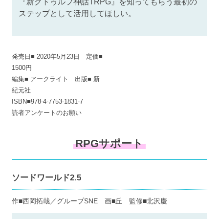
『新クトゥルフ神話TRPG』を知ってもらう最初の
ステップとして活用してほしい。
発売日■ 2020年5月23日 定価■
1500円
編集■ アークライト 出版■ 新
紀元社
ISBN■978-4-7753-1831-7
読者アンケートのお願い
RPGサポート
ソードワールド2.5
作■西岡拓哉／グループSNE 画■丘 監修■北沢慶