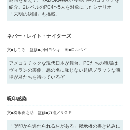
趣向を変えて、KADOKAWAから発売中のコミックを
紹介。2レベルのPC4〜5人を対象にしたシナリオ
「未明の決闘」も掲載。
ネバー・レイト・ナイターズ
文■しごろ 監修■小田ヨシキ 画■ロルベイ
アメコミチックな現代日本が舞台。PCたちの職場は
ヴィランの裏側。悪の名に恥じない超絶ブラックな職
場が君たちを待っているぞ！
呪印感染
文■松永春之助 監修■力造／N.G.P.
「呪印から逃れられる村がある」掲示板の書き込みに