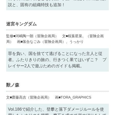
説と、固有の組織特技も追加！
迷宮キングダム
監修■河嶋陶一朗（冒険企画局） 文■桜葉星菜。（冒険企画
局） 画■落合なごみ（冒険企画局）、うっかり
罪を負い、国を捨てて逃げることになった主人と従
者。ふたりきりの旅の、行きつく果てはいずこ？ プ
レイヤー2人で遊ぶためのガイドも掲載。
獸ノ森
文■齋藤高吉（冒険企画局） 画■TORA_GRAPHICS
Vol.186で紹介した、登攀と落下ダメージルールを使