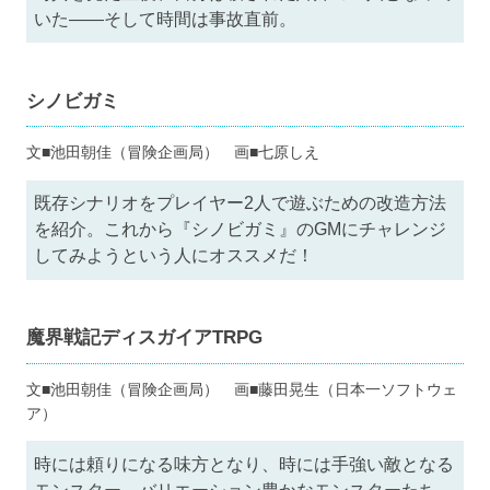
いた——そして時間は事故直前。
シノビガミ
文■池田朝佳（冒険企画局） 画■七原しえ
既存シナリオをプレイヤー2人で遊ぶための改造方法
を紹介。これから『シノビガミ』のGMにチャレンジ
してみようという人にオススメだ！
魔界戦記ディスガイアTRPG
文■池田朝佳（冒険企画局） 画■藤田晃生（日本一ソフトウェ
ア）
時には頼りになる味方となり、時には手強い敵となる