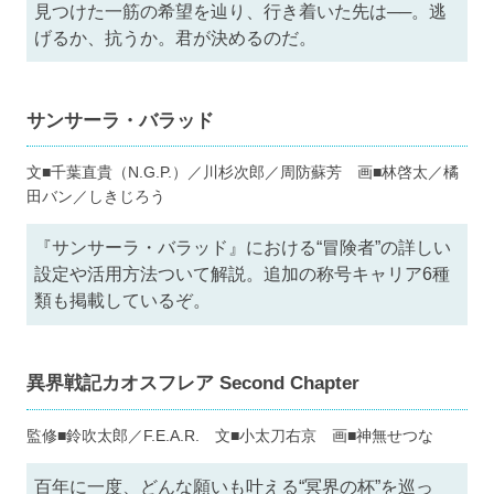
見つけた一筋の希望を辿り、行き着いた先は──。逃
げるか、抗うか。君が決めるのだ。
サンサーラ・バラッド
文■千葉直貴（N.G.P.）／川杉次郎／周防蘇芳 画■林啓太／橘
田バン／しきじろう
『サンサーラ・バラッド』における“冒険者”の詳しい
設定や活用方法ついて解説。追加の称号キャリア6種
類も掲載しているぞ。
異界戦記カオスフレア Second Chapter
監修■鈴吹太郎／F.E.A.R. 文■小太刀右京 画■神無せつな
百年に一度、どんな願いも叶える“冥界の杯”を巡っ