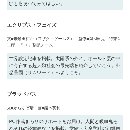
ひとも使ってみてほしい。
エクリプス・フェイズ
文■朱鷺田祐介（スザク・ゲームズ） 監修■岡和田晃、待兼音
二郎（『EP』翻訳チーム）
世界設定記事を掲載。太陽系の外れ、オールト雲の中
に存在する超人類社会の最先端を紹介していこう。外
惑星圏（リムワード）へようこそ。
ブラッドパス
文■からすば晴 画■巖本英利
PC作成まわりのサポートをお届け。人間と吸血鬼そ
れぞれの経緯表などを掲載。学館・広魔学科の組織解