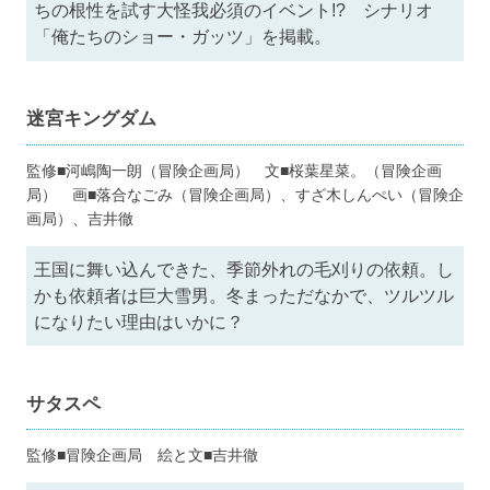
ちの根性を試す大怪我必須のイベント!? シナリオ
「俺たちのショー・ガッツ」を掲載。
迷宮キングダム
監修■河嶋陶一朗（冒険企画局） 文■桜葉星菜。（冒険企画
局） 画■落合なごみ（冒険企画局）、すざ木しんぺい（冒険企
画局）、吉井徹
王国に舞い込んできた、季節外れの毛刈りの依頼。し
かも依頼者は巨大雪男。冬まっただなかで、ツルツル
になりたい理由はいかに？
サタスペ
監修■冒険企画局 絵と文■吉井徹