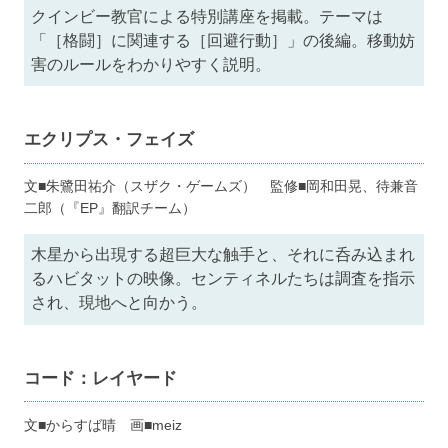
クインビー教官による特別講座を掲載。テーマは
「［格闘］に関連する［回避行動］」の後編。移動妨
害のルールをわかりやすく説明。
エクリプス・フェイズ
文■朱鷺田祐介（スザク・ゲームズ） 監修■岡和田晃、待兼音
二郎（『EP』翻訳チーム）
木星から出現する超巨大な触手と、それに呑み込まれ
るハビタットの映像。センティネルたちは調査を指示
され、現地へと向かう。
コード：レイヤード
文■からすば晴 画■meiz