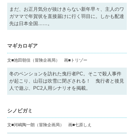
まだ、お正月気分が抜けきらない新年早々、主人のワ
ガママで年賀状を直接届けに行く羽目に。しかも配達
先は日本全国……。
マギカロギア
文■池田朝佳（冒険企画局） 画■トリゾー
冬のペンションを訪れた曳行者PC。そこで殺人事件
が起こり、山荘は吹雪に閉ざされる！ 曳行者と後見
人で遊ぶ、PC2人用シナリオを掲載。
シノビガミ
文■河嶋陶一朗（冒険企画局） 画■七原しえ