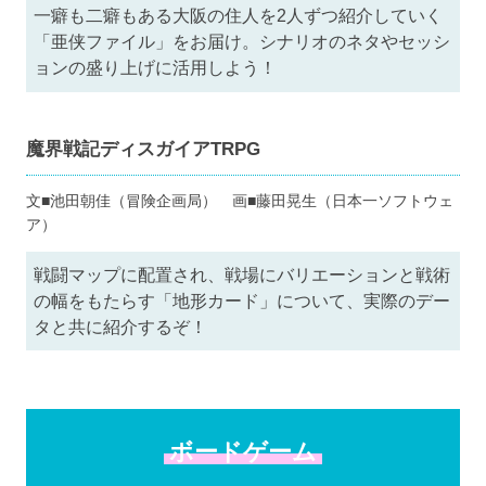
一癖も二癖もある大阪の住人を2人ずつ紹介していく
「亜侠ファイル」をお届け。シナリオのネタやセッシ
ョンの盛り上げに活用しよう！
魔界戦記ディスガイアTRPG
文■池田朝佳（冒険企画局） 画■藤田晃生（日本一ソフトウェ
ア）
戦闘マップに配置され、戦場にバリエーションと戦術
の幅をもたらす「地形カード」について、実際のデー
タと共に紹介するぞ！
ボードゲーム