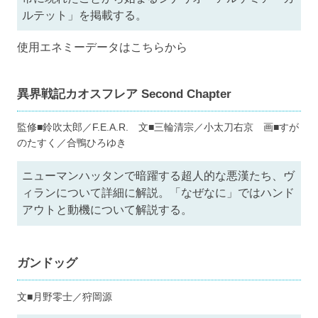
ルテット」を掲載する。
使用エネミーデータは
こちら
から
異界戦記カオスフレア Second Chapter
監修■鈴吹太郎／F.E.A.R. 文■三輪清宗／小太刀右京 画■すが
のたすく／合鴨ひろゆき
ニューマンハッタンで暗躍する超人的な悪漢たち、ヴ
ィランについて詳細に解説。「なぜなに」ではハンド
アウトと動機について解説する。
ガンドッグ
文■月野零士／狩岡源