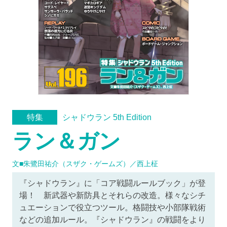
シャドウラン 5th Edition
特集
ラン＆ガン
文■朱鷺田祐介（スザク・ゲームズ）／西上柾
『シャドウラン』に「コア戦闘ルールブック」が登
場！ 新武器や新防具とそれらの改造。様々なシチ
ュエーションで役立つツール。格闘技や小部隊戦術
などの追加ルール。『シャドウラン』の戦闘をより