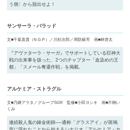
う側〉から脱出せよ！
サンサーラ・バラッド
文■千葉直貴（N.G.P.）／川杉次郎／周防蘇芳 画■林啓太
『アヴァターラ・サーガ』でサポートしている巨神大
戦の出来事を扱った、2つのチャプター「血染めの王
都」「スメール奪還作戦」を掲載。
アルケミア・ストラグル
文■乃継アラタ／グループSGR 監修■小田ヨシキ 画■片桐い
くみ
連続殺人鬼の錬金術師──通称「グラスアイ」が斑鳩
市に現れたことから始まるシナリオ「アルケミア・カ