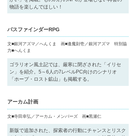
物語を楽しんでほしい！
パスファインダーRPG
文■銀河アズマ／へんくま 画■逢魔刻壱／銀河アズマ 特別協
力■へんくま
ゴラリオン風土記では、厳寒に閉ざされた「イリセ
ン」を紹介。5～6人の7レベルPC向けのシナリオ
「ホープ・ロスト鉱山」も掲載する。
アーカム計画
文■寺田幸弘／アーカム・メンバーズ 画■黒瀬仁
新版で追加された、探索者の行動にチャンスとリスク