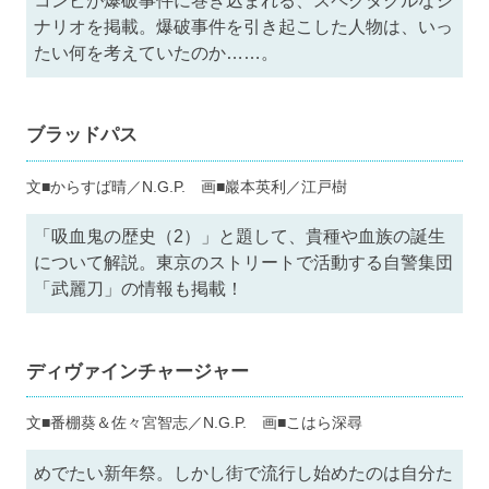
コンビが爆破事件に巻き込まれる、スペクタクルなシ
ナリオを掲載。爆破事件を引き起こした人物は、いっ
たい何を考えていたのか……。
ブラッドパス
文■からすば晴／N.G.P. 画■巖本英利／江戸樹
「吸血鬼の歴史（2）」と題して、貴種や血族の誕生
について解説。東京のストリートで活動する自警集団
「武麗刀」の情報も掲載！
ディヴァインチャージャー
文■番棚葵＆佐々宮智志／N.G.P. 画■こはら深尋
めでたい新年祭。しかし街で流行し始めたのは自分た