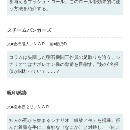
を与えるプッシュ・ロール。このロールを効果的に使
う方法を紹介する。
スチームパンカーズ
文■倉樫澄人／N.G.P. 画■楢乃D
コラムは失踪した明石機関工作員の足取りを追う。シ
ナリオではナポレオン像の奪還を目指す。“あの”名探
偵が関わっていて……？
呪印感染
文■松永春之助／N.G.P.
知人の死から始まるシナリオ「縁故ノ袖」を掲載。掴
んだ希望を手に、奇妙な〈なにか〉と対峙し、〈向こ