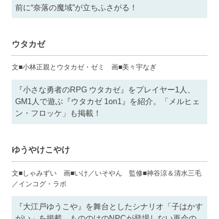
前に“奈落の魔域”が立ちふさがる！
ウタカゼ
文■小林正親とウタカゼ・ゼミ 画■美々宇なぎ
『小さな勇者のRPG ウタカゼ』をプレイヤー1人、
GM1人で遊ぶ『ウタカゼ 1on1』を紹介。「メルヒェ
ン・フロッケ」も掲載！
ゆうやけこやけ
文■しゃみずい 画■いけ／いそやん 監修■神谷涼＆清水三毛
／インコグ・ラボ
『大江戸ゆうこや』を舞台としたシナリオ「子はかす
がい」を掲載。もののけのNPCが登場しない再会の