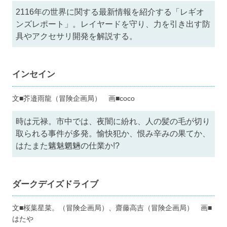
2116年の世界に関する最新情報を紹介する「レギオ
ンズレポート」。レイヤードを守り、力を引き出す防
具やアクセサリ開発を解説する。
インセイン
文■芥邉雨龍（冒険企画局） 画■coco
時は元禄。市中では、夜闇に紛れ、人の髪の毛が切り
取られる事件が多発。愉快犯か、恨み辛みの果てか、
はたまた魑魅魍魎の仕業か!?
ダークデイズドライブ
文■桜葉星菜。（冒険企画局）、齋藤高吉（冒険企画局） 画■
はたや