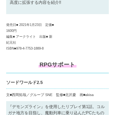
高度に拡張する内容を紹介!!
発売日■ 2021年1月23日 定価■
1600円
編集■ アークライト 出版■ 新
紀元社
ISBN■978-4-7753-1889-8
RPGサポート
ソードワールド2.5
文■西岡拓哉／グループ SNE 監修■北沢慶 画■akisa
『デモンズライン』を使用したリプレイ第1話。コル
ガナ地方を目指し、魔動列車に乗り込んだPCたちの