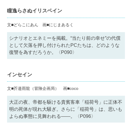
瞳逸らさぬイリスベイン
文■どらこにあん 画■にじまあるく
シナリオとエネミーを掲載。“当たり前の幸せ”の代償
として欠落を押し付けられたPCたちは、どのような
復讐を為すだろうか。〈P090〉
インセイン
文■芥邉雨龍（冒険企画局） 画■coco
大正の夜、帝都を駆ける貴賓客車「稲荷号」に正体不
明の死体が現れ大騒ぎ。さらに「稲荷号」は、思いも
よらぬ事態に見舞われる――。〈P096〉