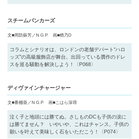
スチームパンカーズ
文■周防蘇芳／N.G.P. 画■楢乃D
コラムとシナリオは、ロンドンの老舗デパート“ハロ
ッズ”の高級服飾店が舞台。出回っている贋作のドレ
スを巡る騒動を解決しよう！〈P068〉
ディヴァインチャージャー
文■番棚葵／N.G.P. 画■こはら深尋
泣く子と地頭には勝てぬ。さしものDCも子供の涙に
は勝てません？ いやいや、これはチャンス。子供の
願いを叶えて美味しく石をいただこう！〈P074〉