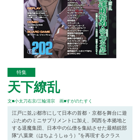
特集
天下繚乱
文■小太刀右京/三輪清宗 画■すがのたすく
江戸に並ぶ都市にして日本の首都・京都を舞台に遊
ぶためのミニサプリメントに加え、関西を本拠地と
する退魔集団、日本中の仏僧を集結させた最精鋭部
隊“八葉衆（はちようしゅう）”を再現するクラス