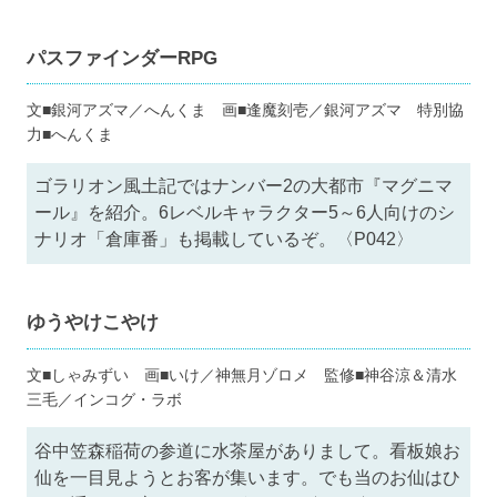
パスファインダーRPG
文■銀河アズマ／へんくま 画■逢魔刻壱／銀河アズマ 特別協
力■へんくま
ゴラリオン風土記ではナンバー2の大都市『マグニマ
ール』を紹介。6レベルキャラクター5～6人向けのシ
ナリオ「倉庫番」も掲載しているぞ。〈P042〉
ゆうやけこやけ
文■しゃみずい 画■いけ／神無月ゾロメ 監修■神谷涼＆清水
三毛／インコグ・ラボ
谷中笠森稲荷の参道に水茶屋がありまして。看板娘お
仙を一目見ようとお客が集います。でも当のお仙はひ