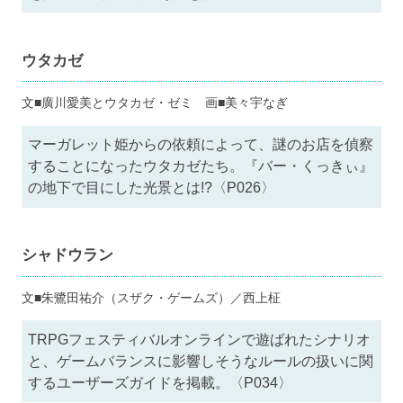
ウタカゼ
文■廣川愛美とウタカゼ・ゼミ 画■美々宇なぎ
マーガレット姫からの依頼によって、謎のお店を偵察
することになったウタカゼたち。『バー・くっきぃ』
の地下で目にした光景とは!?〈P026〉
シャドウラン
文■朱鷺田祐介（スザク・ゲームズ）／西上柾
TRPGフェスティバルオンラインで遊ばれたシナリオ
と、ゲームバランスに影響しそうなルールの扱いに関
するユーザーズガイドを掲載。〈P034〉