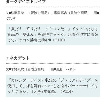
ダークデイズドライブ
文■桜葉星菜。（冒険企画局）、齋藤高吉（冒険企画局） 画■
はたや
「夏だ！ 祭りだ！ イケコンだ！」イケメンたちは
賞品の「夏休み」を獲得するべく、水着や浴衣に着替
えてイケコン勝負に挑む!!〈P110〉
エネカデット
文■平野累次（冒険企画局） 画■国府田ハヤト
『カレンダーデイズ』収録の「プレミアムデイズ」を
使用して、海を舞台にいつもと違うパートナーにドキ
ッとするシナリオを2本収録。〈P114〉