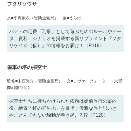
フタリソウサ
文■平野累次（冒険企画局） 画■うらは
バディの定番「刑事」として遊ぶためのルールやデー
タ、資料、シナリオを掲載する新サプリメント『フタ
リケイジ（仮）』の情報をお届け！〈P118〉
歯車の塔の探空士
監修■中西詠介（冒険企画局） 文■シヴァ・クォーター（六畳
間幻想空間）
探空士たちに持ちかけられた依頼は婚前旅行の案内
役。絶景「虹の群生地」を目指す優雅な旅と思いき
や、とんでもない騒動が巻き起こる!?〈P120〉