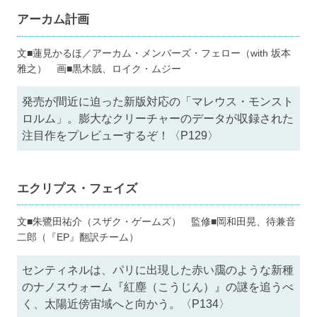
アーカム計画
文■蓮見かるほ／アーカム・メンバーズ・フェロー（with 坂本
雅之） 画■黒木賊、ロイク・ムジー
発売が間近に迫った新版対応の「マレウス・モンスト
ロルム」。膨大なクリーチャーのデータが収録された
注目作をプレビューするぞ！〈P129〉
エクリプス・フェイズ
文■朱鷺田祐介（スザク・ゲームズ） 監修■岡和田晃、待兼音
二郎（『EP』翻訳チーム）
センティネルは、パリに出現した赤い靄のような新種
のナノスウォーム『紅塵（こうじん）』の謎を追うべ
く、太陽近傍宙域へと向かう。〈P134〉