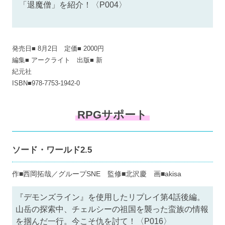
「退魔僧」を紹介！〈P004〉
発売日■ 8月2日 定価■ 2000円
編集■ アークライト 出版■ 新
紀元社
ISBN■978-7753-1942-0
RPGサポート
ソード・ワールド2.5
作■西岡拓哉／グループSNE 監修■北沢慶 画■akisa
『デモンズライン』を使用したリプレイ第4話後編。
山岳の探索中、チェルシーの祖国を襲った蛮族の情報
を掴んだ一行。今こそ仇を討て！〈P016〉