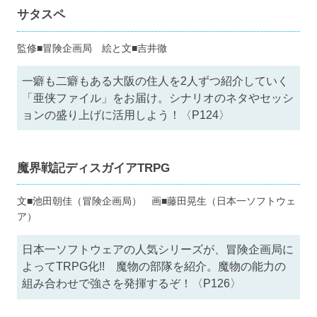
サタスペ
監修■冒険企画局 絵と文■吉井徹
一癖も二癖もある大阪の住人を2人ずつ紹介していく
「亜侠ファイル」をお届け。シナリオのネタやセッシ
ョンの盛り上げに活用しよう！〈P124〉
魔界戦記ディスガイアTRPG
文■池田朝佳（冒険企画局） 画■藤田晃生（日本一ソフトウェ
ア）
日本一ソフトウェアの人気シリーズが、冒険企画局に
よってTRPG化!! 魔物の部隊を紹介。魔物の能力の
組み合わせで強さを発揮するぞ！〈P126〉