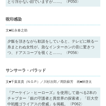
とり浮かない顔でいますが……。〈P050〉
呪印感染
文■松永春之助
夕飯を頂きながら歓談をしていると、テレビに映る一
糸まとわぬ女性が。急なインターホンの音に驚きつ
つ、ドアスコープを覗くと……。〈P056〉
サンサーラ・バラッド
文■千葉直貴（N.G.P.）／川杉次郎／周防蘇芳 画■林啓太
『アーケイン・ヒーローズ』を使用して遊べる2本の
チャプター「銀の守護者と異世界の探索者」「巨大空
中戦艦ゴライアスの脅威」を掲載。〈P062〉