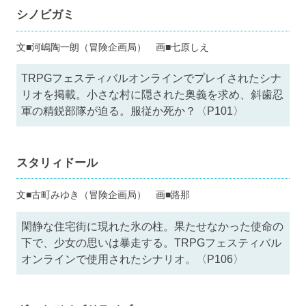
シノビガミ
文■河嶋陶一朗（冒険企画局） 画■七原しえ
TRPGフェスティバルオンラインでプレイされたシナ
リオを掲載。小さな村に隠された奥義を求め、斜歯忍
軍の精鋭部隊が迫る。服従か死か？〈P101〉
スタリィドール
文■古町みゆき（冒険企画局） 画■路那
閑静な住宅街に現れた氷の柱。果たせなかった使命の
下で、少女の思いは暴走する。TRPGフェスティバル
オンラインで使用されたシナリオ。〈P106〉