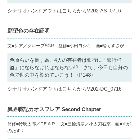
シナリオハンドアウトはこちらから
V202-AS_0716
願望色の存在証明
文■シア／グループSGR 監修■小田ヨシキ 画■輪くすさが
色喰らいを倒す為、4人の存在者は銀行に「銀行強
盗」にならなければならない!? さて、今日も自分の
色で世の中を染めていこう！〈P148〉
シナリオハンドアウトはこちらから
V202-DC_0716
異界戦記カオスフレア Second Chapter
監修■鈴吹太郎／F.E.A.R. 文■三輪清宗／小太刀右京 画■すが
のたすく