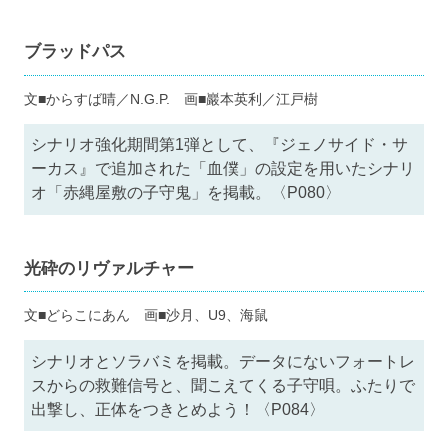
ブラッドパス
文■からすば晴／N.G.P. 画■巖本英利／江戸樹
シナリオ強化期間第1弾として、『ジェノサイド・サ
ーカス』で追加された「血僕」の設定を用いたシナリ
オ「赤縄屋敷の子守鬼」を掲載。〈P080〉
光砕のリヴァルチャー
文■どらこにあん 画■沙月、U9、海鼠
シナリオとソラバミを掲載。データにないフォートレ
スからの救難信号と、聞こえてくる子守唄。ふたりで
出撃し、正体をつきとめよう！〈P084〉