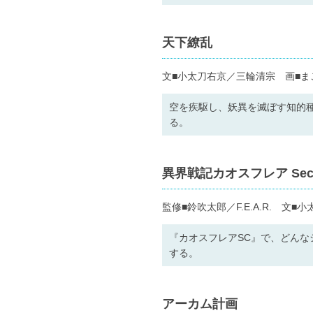
天下繚乱
文■小太刀右京／三輪清宗 画■ま
空を疾駆し、妖異を滅ぼす知的
る。
異界戦記カオスフレア Secon
監修■鈴吹太郎／F.E.A.R. 文
『カオスフレアSC』で、どん
する。
アーカム計画