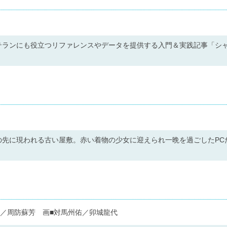
テランにも役立つリファレンスやデータを提供する入門＆実践記事「シ
の先に現われる古い屋敷。赤い着物の少女に迎えられ一晩を過ごしたPC
次郎／周防蘇芳 画■対馬州佑／卯城龍代