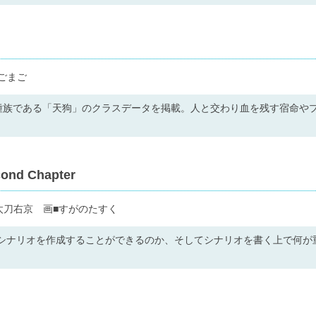
ごまご
種族である「天狗」のクラスデータを掲載。人と交わり血を残す宿命や
d Chapter
■小太刀右京 画■すがのたすく
なシナリオを作成することができるのか、そしてシナリオを書く上で何が