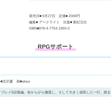
発売日■ 9月27日 定価■ 2000円
編集■ アークライト 出版■ 新紀元社
ISBN■978-4-7753-1955-0
RPGサポート
北沢慶 画■akisa
プレイ5話後編。命からがら撤退し、そして大きく成長した一行。残る“