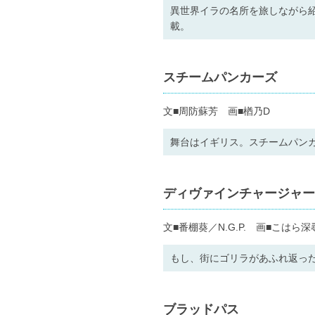
異世界イラの名所を旅しながら
載。
スチームパンカーズ
文■周防蘇芳 画■楢乃D
舞台はイギリス。スチームパン
ディヴァインチャージャー
文■番棚葵／N.G.P. 画■こはら深
もし、街にゴリラがあふれ返っ
ブラッドパス