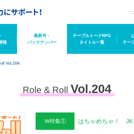
・
最新号・
テーブルトークRPG
情報
バックナンバー
タイトル一覧
テー
oll Vol.204
Vol.204
Role & Roll
はちゃめちゃ！ JK
W特集①