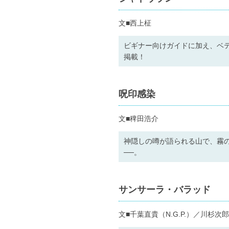
文■西上柾
ビギナー向けガイドに加え、ベ
掲載！
呪印感染
文■稗田浩介
神隠しの噂が語られる山で、霧
──。
サンサーラ・バラッド
文■千葉直貴（N.G.P.）／川杉