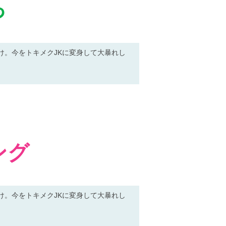
っ
け。今をトキメクJKに変身して大暴れし
ング
け。今をトキメクJKに変身して大暴れし