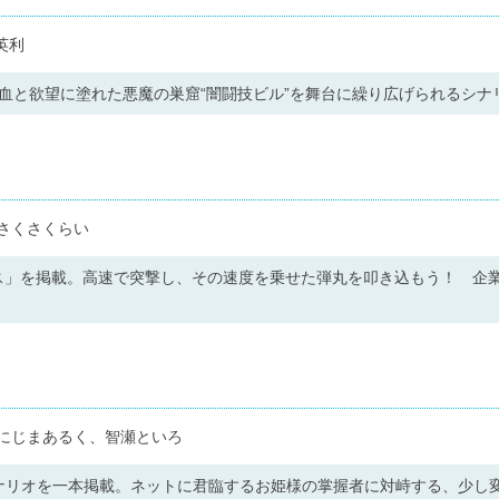
英利
血と欲望に塗れた悪魔の巣窟“闇闘技ビル”を舞台に繰り広げられるシナ
さくさくらい
ス」を掲載。高速で突撃し、その速度を乗せた弾丸を叩き込もう！ 企業
■にじまあるく、智瀬といろ
シナリオを一本掲載。ネットに君臨するお姫様の掌握者に対峙する、少し