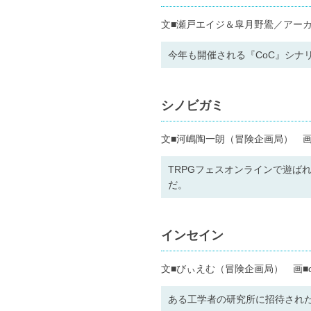
文■瀬戸エイジ＆皐月野鷽／アー
今年も開催される『CoC』シナ
シノビガミ
文■河嶋陶一朗（冒険企画局） 画
TRPGフェスオンラインで遊ば
だ。
インセイン
文■びぃえむ（冒険企画局） 画■c
ある工学者の研究所に招待され