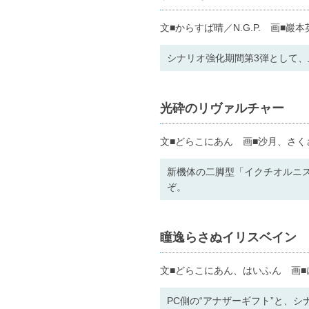
文■からすば晴／N.G.P. 画■巖本
シナリオ強化期間第3弾として、
光砕のリヴァルチャー
文■どらこにあん 画■沙月、さく
新機体の二脚型「イクチオルニ
ぞ。
瞳逸らさぬイリスベイン
文■どらこにあん、はいふん 画
PC側の“アナザーギフト”と、