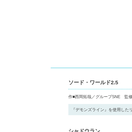
ソード・ワールド2.5
作■西岡拓哉／グループSNE 監修■
『デモンズライン』を使用したリ
シャドウラン