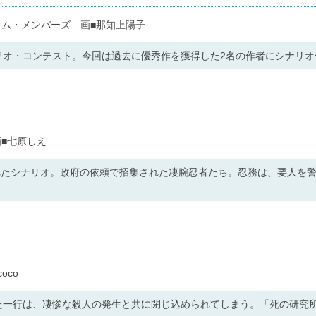
カム・メンバーズ 画■那知上陽子
リオ・コンテスト。今回は過去に優秀作を獲得した2名の作者にシナリ
■七原しえ
れたシナリオ。政府の依頼で招集された凄腕忍者たち。忍務は、要人を
oco
た一行は、凄惨な殺人の発生と共に閉じ込められてしまう。「死の研究