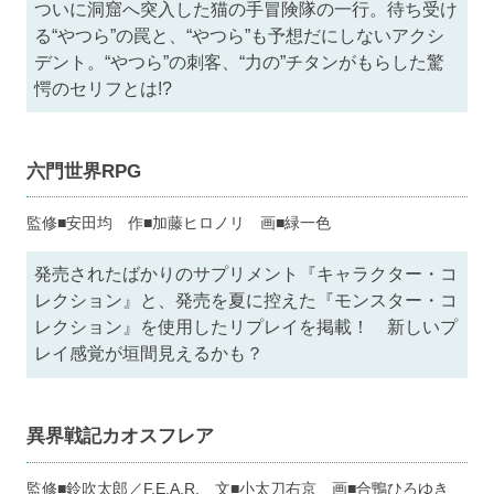
ついに洞窟へ突入した猫の手冒険隊の一行。待ち受け
る“やつら”の罠と、“やつら”も予想だにしないアクシ
デント。“やつら”の刺客、“力の”チタンがもらした驚
愕のセリフとは!?
六門世界RPG
監修■安田均 作■加藤ヒロノリ 画■緑一色
発売されたばかりのサプリメント『キャラクター・コ
レクション』と、発売を夏に控えた『モンスター・コ
レクション』を使用したリプレイを掲載！ 新しいプ
レイ感覚が垣間見えるかも？
異界戦記カオスフレア
監修■鈴吹太郎／F.E.A.R. 文■小太刀右京 画■合鴨ひろゆき