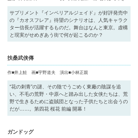
サプリメント『インペリアルジェイド』が好評発売中
の『カオスフレア』待望のシナリオは、人気キャラク
ター信長が活躍するものだ。舞台はなんと東京。虚構
と現実がせめぎあう街で何が起こるのか？
扶桑武侠傳
作■井上鮭 画■宇野道夫 演出■小林正親
“花の刺青”の謎、その陰でうごめく東廠の陰謀を追
い、不毛の荒野・中原へと踏み出した女侠たちは、荒
野で生きるために盗賊団となった子供たちと出会うの
だが……。第四花 桜花 前編 開幕！
ガンドッグ