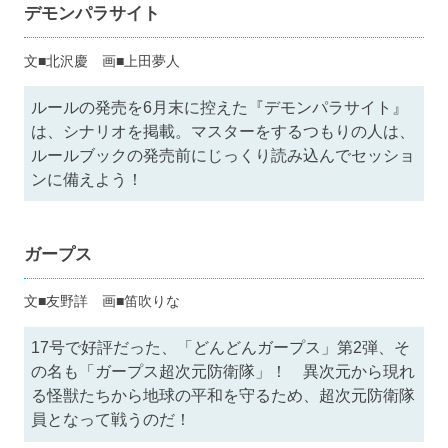
デモンパラサイト
文■北沢慶 画■上田夢人
ルールの発売を6月末に控えた『デモンパラサイト』
は、シナリオを掲載。マスターをするつもりの人は、
ルールブックの発売前にじっくり読み込んでセッショ
ンに備えよう！
ガープス
文■友野詳 画■笛吹りな
17号で好評だった、「どんどんガープス」第2弾、そ
の名も「ガープス超次元防衛隊」！ 異次元から現れ
る怪獣たちから地球の平和を守るため、超次元防衛隊
員となって戦うのだ！