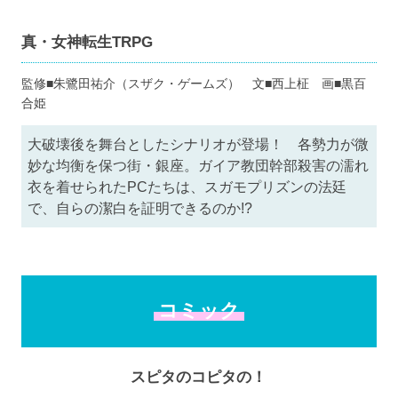
真・女神転生TRPG
監修■朱鷺田祐介（スザク・ゲームズ） 文■西上柾 画■黒百
合姫
大破壊後を舞台としたシナリオが登場！ 各勢力が微
妙な均衡を保つ街・銀座。ガイア教団幹部殺害の濡れ
衣を着せられたPCたちは、スガモプリズンの法廷
で、自らの潔白を証明できるのか!?
コミック
スピタのコピタの！