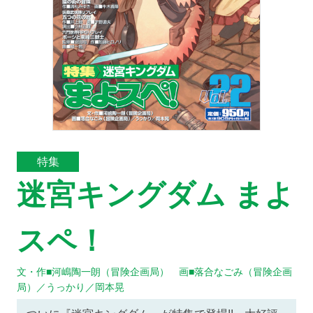
特集
迷宮キングダム まよ
スペ！
文・作■河嶋陶一朗（冒険企画局） 画■落合なごみ（冒険企画
局）／うっかり／岡本晃