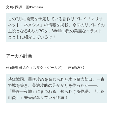
文■狩岡源 画■Wolfina
この7月に発売を予定している新作リプレイ『マリオ
ネット・ネメシス』の情報を掲載。今回のリプレイの
主役となる4人のPCを、Wolfina氏の美麗なイラスト
とともに紹介しているぞ！
アーカム計画
作■朱鷺田祐介（スザク・ゲームズ） 画■原友和
時は戦国。墨俣攻めを命じられた木下藤吉郎は、一夜
で城を築き、美濃攻略の足がかりを作ったが――。
「墨俣一夜城」にまつわる、知られざる物語。『比叡
山炎上』発売記念リプレイ後編！