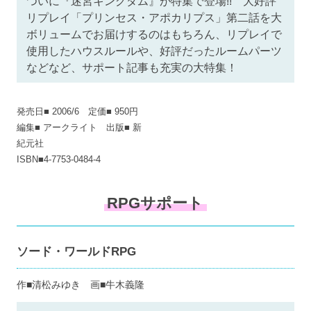
ついに『迷宮キングダム』が特集で登場!! 大好評
リプレイ「プリンセス・アポカリプス」第二話を大
ボリュームでお届けするのはもちろん、リプレイで
使用したハウスルールや、好評だったルームパーツ
などなど、サポート記事も充実の大特集！
発売日■ 2006/6 定価■ 950円
編集■ アークライト 出版■ 新
紀元社
ISBN■4-7753-0484-4
RPGサポート
ソード・ワールドRPG
作■清松みゆき 画■牛木義隆