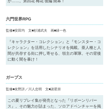
が……。第四花 梅花 後編 開幕！
六門世界RPG
監修■安田均 文■杉浦武夫 画■緑一色
『キャラクター・コレクション』と『モンスター・コ
レクション』を活用したシナリオを掲載。亜人種と人
間が共存する街に押し寄せる、領主の軍隊。その背後
に動く闇を暴け！
ガープス
監修■友野詳／川人忠明 文■諸星崇
この夏リプレイ集が発売となった『リボーンリバー
ス』。その魅力が詰まった、ソロアドベンチャーを掲