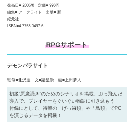
発売日■ 2006/8 定価■ 998円
編集■ アークライト 出版■ 新
紀元社
ISBN■4-7753-0497-6
RPGサポート
デモンパラサイト
監修■北沢慶 文■諸星崇 画■上田夢人
初級“悪魔憑き”のためのシナリオを掲載。ぶっ飛んだ
導入で、プレイヤーをぐいぐい物語に引き込もう！
付録にとして、待望の「げっ歯類」や「鳥類」でPC
を演じるデータを掲載！