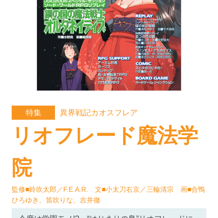
異界戦記カオスフレア
特集
リオフレード魔法学
院
監修■鈴吹太郎／F.E.A.R. 文■小太刀右京／三輪清宗 画■合鴨
ひろゆき、笛吹りな、吉井徹