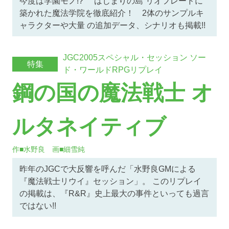
今度は学園モノ!? “はじまりの島”リオフレードに
築かれた魔法学院を徹底紹介！ 2体のサンプルキ
ャラクターや大量 の追加データ、シナリオも掲載!!
JGC2005スペシャル・セッション ソー
特集
ド・ワールドRPGリプレイ
鋼の国の魔法戦士 オ
ルタネイティブ
作■水野良 画■細雪純
昨年のJGCで大反響を呼んだ「水野良GMによる
『魔法戦士リウイ』セッション」。 このリプレイ
の掲載は、『R&R』史上最大の事件といっても過言
ではない!!