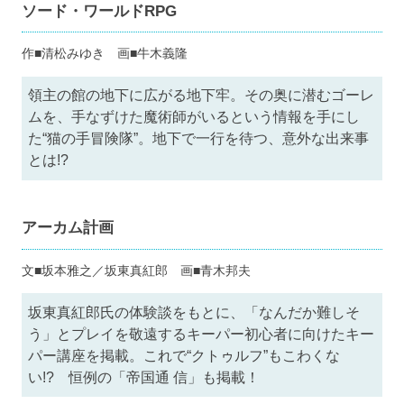
ソード・ワールドRPG
作■清松みゆき 画■牛木義隆
領主の館の地下に広がる地下牢。その奥に潜むゴーレ
ムを、手なずけた魔術師がいるという情報を手にし
た“猫の手冒険隊”。地下で一行を待つ、意外な出来事
とは!?
アーカム計画
文■坂本雅之／坂東真紅郎 画■青木邦夫
坂東真紅郎氏の体験談をもとに、「なんだか難しそ
う」とプレイを敬遠するキーパー初心者に向けたキー
パー講座を掲載。これで“クトゥルフ”もこわくな
い!? 恒例の「帝国通 信」も掲載！