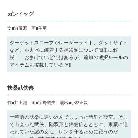
ガンドッグ
文■狩岡源 画■卍勇
ターゲットスコープやレーザーサイト、ダットサイト
など、小火器に装着する補器類について簡単に解
説！ おまけていどではあるが、追加の選択ルールの
アイテムも掲載しているぞ!!
扶桑武侠傳
作■井上鮭 画■宇野道夫 演出■小林正親
十年前の扶桑に迷い込んでしまった彗星と霞空。そこ
で出会った武侠、陸双英と錦雲信とともに、東廠に追
われていた謎の女性、レンを守るために戦うのだ