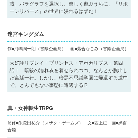
載。パラグラフを選択し、楽しく遊ぶうちに、『リボ
ーンリバース』の世界に浸れるはずだ！
迷宮キングダム
作■河嶋陶一朗（冒険企画局） 画■落合なごみ（冒険企画局）
大好評リプレイ「プリンセス・アポカリプス」第四
話！ 暗殺の濡れ衣を着せられつつ、なんとか脱出し
た宮廷一行。しかし、暗黒不思議学園に帰還する道中
で、とんでもない事態に遭遇する!?
真・女神転生TRPG
監修■朱鷺田祐介（スザク・ゲームズ） 文■西上柾 画■黒百
合姫