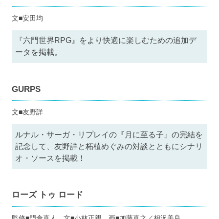
文■安田均
『六門世界RPG』をより快適に楽しむための追加デ
ータを掲載。
GURPS
文■友野詳
ルナル・サーガ・リプレイの『月に至る子』の完結を
記念して、友野詳と柘植めぐみの対談とともにシナリ
オ・ソースを掲載！
ローズ トゥ ロード
監修■門倉直人 文■小林正親 画■加藤直之／相沢美良