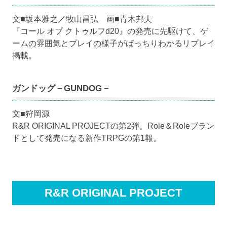
文■坂本雅之／牧山昌弘 画■青木邦夫
『コール オブ クトゥルフd20』の発売に先駆けて、ゲ
ームの雰囲気とプレイの様子がばっちりわかるリプレイ
掲載。
ガンドッグ－GUNDOG－
文■狩岡源
R&R ORIGINAL PROJECTの第2弾。Role＆Roleブラン
ドとして発売になる新作TRPGの第1報。
R&R ORIGINAL PROJECT