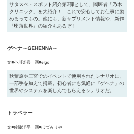
サタスペ・スポット紹介第2弾として、闇医者「乃木
クリニック」を大紹介！ これで安心してお仕事に励
めるってもの。他にも、新サプリメント情報や、新作
『墜落世界』の紹介もあるぞ！
ゲヘナ～GEHENNA～
文■小川楽喜 画■elgo
秋葉原や三宮でのイベントで使用されたシナリオに、
一部手を加えて掲載。初心者にも気軽に『ゲヘナ』の
世界やシステムを楽しんでもらえるシナリオだ。
トラベラー
文■佐脇洋平 画■ほづみりや