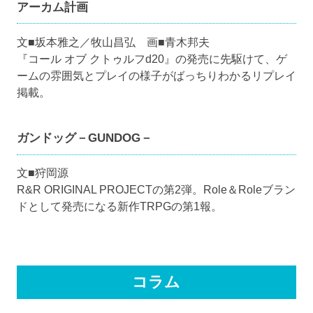
アーカム計画
文■坂本雅之／牧山昌弘 画■青木邦夫
『コール オブ クトゥルフd20』の発売に先駆けて、ゲ
ームの雰囲気とプレイの様子がばっちりわかるリプレイ
掲載。
ガンドッグ－GUNDOG－
文■狩岡源
R&R ORIGINAL PROJECTの第2弾。Role＆Roleブラン
ドとして発売になる新作TRPGの第1報。
コラム