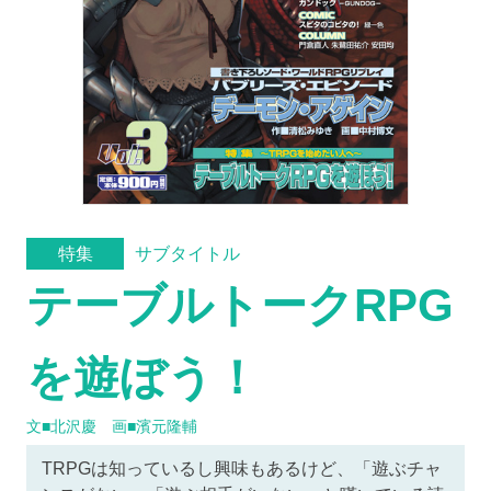
サブタイトル
特集
テーブルトークRPG
を遊ぼう！
文■北沢慶 画■濱元隆輔
TRPGは知っているし興味もあるけど、「遊ぶチャ