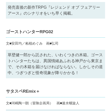
発売直後の新作TRPG『レジェンド オブ フェアリー
アース』のシナリオをいち早く掲載。
ゴーストハンターRPG02
文■安田均／柘植めぐみ 画■弘司
草壁健一郎から託された、いわくつきの木箱。ゴース
トハンターたちは、異国情緒あふれる神戸から東京ま
で、その木箱を届けなければならない。しかしその道
中、つぎつぎと怪奇現象が降りかかる！
サタスペREmix＋
文■河嶋陶一朗（冒険企画局） 画■速水螺旋人