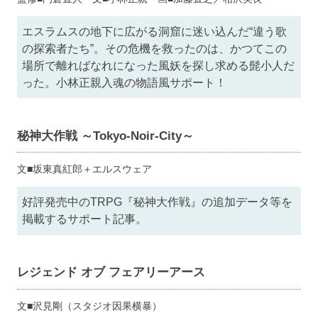
エスラムスの地下に広がる洞窟に迷い込んだ“違う歌
の探索者たち”。その危機を救ったのは、かつてこの
場所で離ればなれになった風妖を探し求める髭小人だ
った。小林正親入魂の物語風サポート！
秘神大作戦 ～Tokyo-Noir-City～
文■坂東真紅郎＋エルスウェア
好評発売中のTRPG『秘神大作戦』の追加データ等を
掲載するサポート記事。
レジェンド オブ フェアリーアース
文■沢見剛（スタジオ因果横暴）