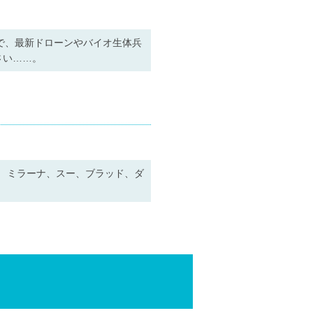
で、最新ドローンやバイオ生体兵
さい……。
！ ミラーナ、スー、ブラッド、ダ