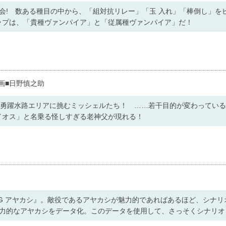
会! 数ある種目の中から、「組対抗リレー」「玉 入れ」「棒倒し」を
ップは、「貴種ヴァンパイア」と「従属種ヴァンパイア」だ！
画■日野慎之助
、勇躍水路エリアに挑むミッシェルたち！ ……若干目的が変わってい
イオス」と名乗る怪しすぎる老神父が現れる！
G アヤカシ』。敵役であるアヤカシが魅力的であればあるほど、シナリ
魅力的なアヤカシをデータ化。このデータを使用して、さっそくシナリオ