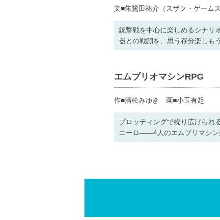
文■朱鷺田祐介（スザク・ゲーム
銃撃戦を中心に楽しめるシナリ
器との戦闘を、思う存分楽しも
エムブリオマシンRPG
作■清松みゆき 画■小玉有起
プロッティングで繰り広げられる
ニーロ――4人のエムブリマシン