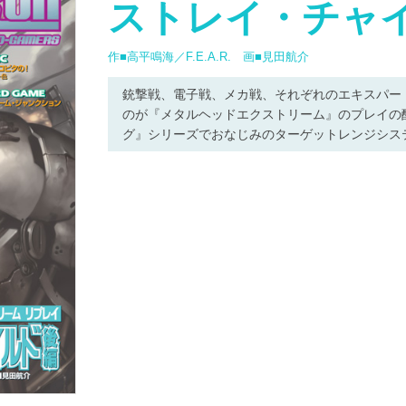
ストレイ・チャ
作■高平鳴海／F.E.A.R. 画■見田航介
銃撃戦、電子戦、メカ戦、それぞれのエキスパー
のが『メタルヘッドエクストリーム』のプレイの
グ』シリーズでおなじみのターゲットレンジシス