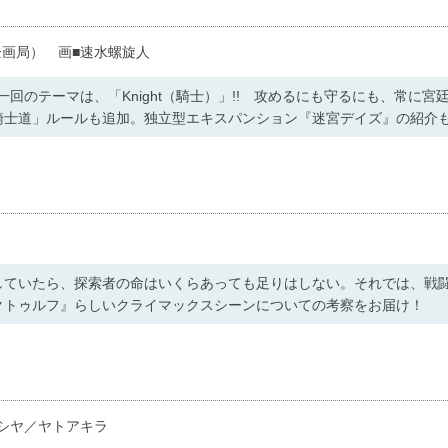
企画局） 画■速水螺旋人
十一回のテーマは、「Knight（騎士）」!! 攻めるにも守るにも、常に
騎士道」ルールも追加。独立型エキスパンション『迷宮デイズ』の紹介
していたら、探索者の命はいくらあっても足りはしない。それでは、戦
クトゥルフ』らしいクライマックスシーンについての考察をお届け！
シヤ／ヤトアキラ