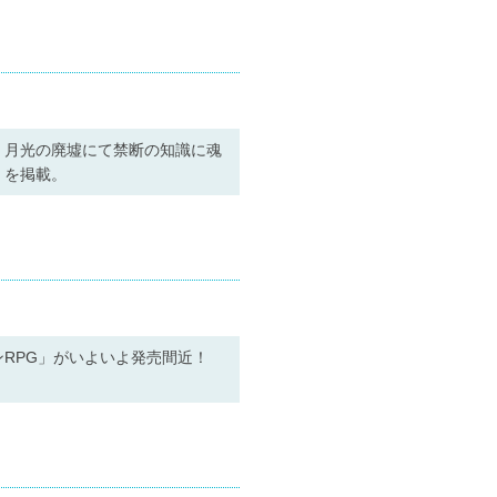
、月光の廃墟にて禁断の知識に魂
」を掲載。
ンRPG」がいよいよ発売間近！