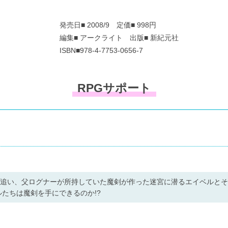
発売日■ 2008/9 定価■ 998円
編集■ アークライト 出版■ 新紀元社
ISBN■978-4-7753-0656-7
RPGサポート
を追い、父ログナーが所持していた魔剣が作った迷宮に潜るエイベルと
たちは魔剣を手にできるのか!?