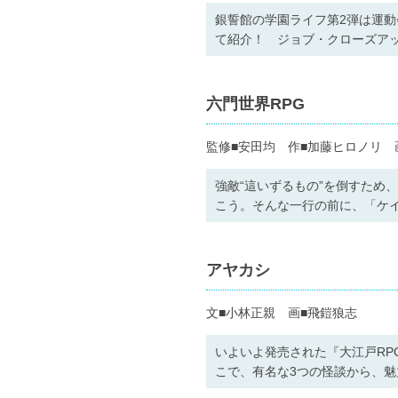
銀誓館の学園ライフ第2弾は運動
て紹介！ ジョブ・クローズア
六門世界RPG
監修■安田均 作■加藤ヒロノリ 
強敵“這いずるもの”を倒すため
こう。そんな一行の前に、「ケ
アヤカシ
文■小林正親 画■飛鎧狼志
いよいよ発売された『大江戸RP
こで、有名な3つの怪談から、