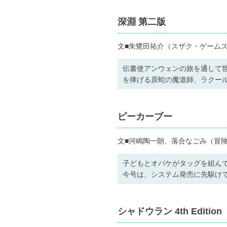
深淵 第二版
文■朱鷺田祐介（スザク・ゲームズ
伝書使アンウェンの旅を通して
を捧げる原蛇の魔道師、ラクー
ピーカーブー
文■河嶋陶一朗、落合なごみ（冒
子どもとオバケがタッグを組ん
今号は、システム発売に先駆け
シャドウラン 4th Edition