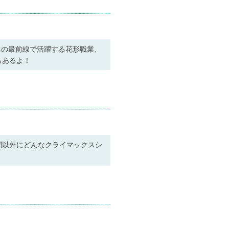
宮廷の最前線で活躍する花形職業、
もあるよ！
闘以外にどんなクライマックスシ