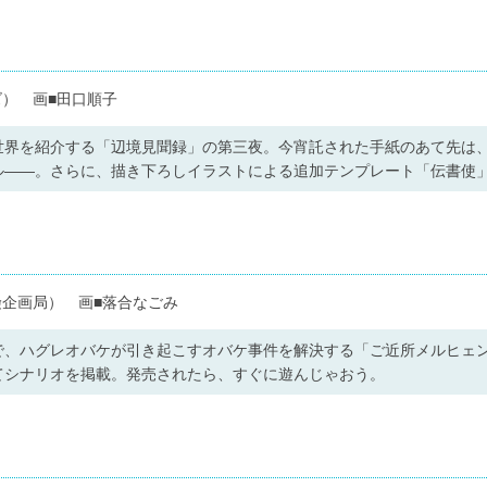
） 画■田口順子
世界を紹介する「辺境見聞録」の第三夜。今宵託された手紙のあて先は
ル――。さらに、描き下ろしイラストによる追加テンプレート「伝書使
険企画局） 画■落合なごみ
で、ハグレオバケが引き起こすオバケ事件を解決する「ご近所メルヒェ
てシナリオを掲載。発売されたら、すぐに遊んじゃおう。