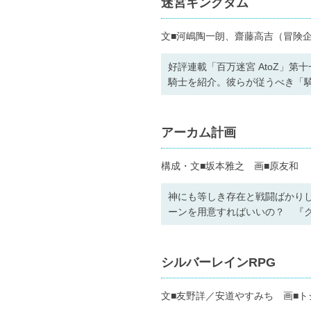
迷宮キングダム
文■河嶋陶一朗、齋藤高吉（冒険
好評連載「百万迷宮 AtoZ」第
騎士を紹介。彼らが従うべき「
アーカム計画
構成・文■坂本雅之 画■原友和
神にも等しき存在と戦闘ばかり
ーンを用意すればいいの？ 『
シルバーレインRPG
文■友野詳／安道やすみち 画■ト