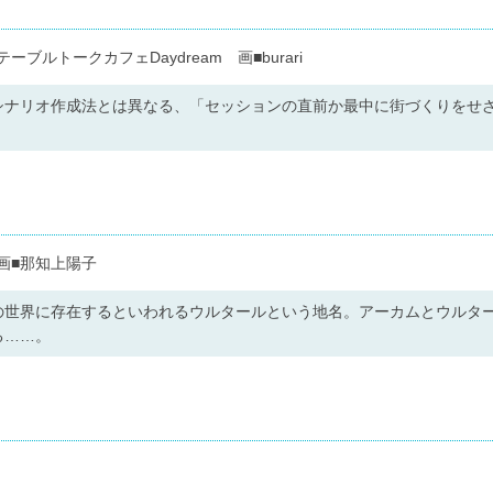
ブルトークカフェDaydream 画■burari
シナリオ作成法とは異なる、「セッションの直前か最中に街づくりをせ
画■那知上陽子
の世界に存在するといわれるウルタールという地名。アーカムとウルタ
る……。