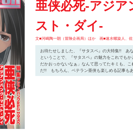
亜侠必死-アジア
スト・ダイ-
文■河嶋陶一朗（冒険企画局）ほか 画■速水螺旋人、
お待たせしました、『サタスペ』の大特集!! あ
ということで、『サタスペ』の魅力をこれでもか
だかおっかないなぁ」なんて思ってたキミも、こ
だ!! もちろん、ベテラン亜侠も楽しめる記事も