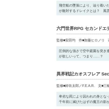
飛空船の墜落により、辿り着い
が敵対するドレイクとは？ 風
六門世界RPG セカンドエ
監修■安田均 作■加藤ヒロノリ 
圧倒的な強さで空中庭園を突き
が欲しいって、つまり……？
異界戦記カオスフレア Secon
監修■鈴吹太郎／F.E.A.R. 
卑劣な罠により囚われの身となっ
千年前に滅びたはずの魔王の影