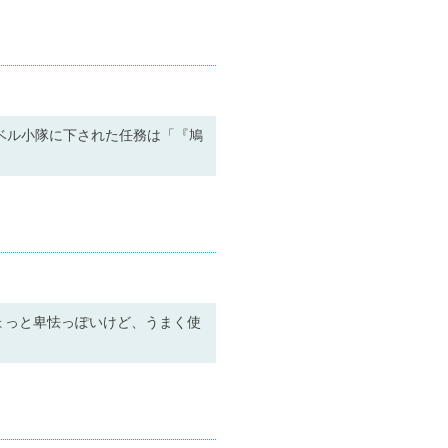
ベル小隊に下された任務は「『鳩
ちょっと卑怯っぽいけど、うまく使