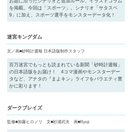
お題に沿ったシナリオと追加ルール、イラストコラム
を掲載。今回は「スポーツ」。シナリオ「サタスペ
9」に加え、スポーツ選手をモンスターデータ化！
迷宮キングダム
文／画■砂時計週報 日本語版制作スタッフ
百万迷宮でもっとも読まれている新聞「砂時計週報」
の日本語版をお届け！ 4コマ漫画やモンスターデー
タなど、アナタの『まよキン』ライフをバラエティ豊
かに彩ります！
ダークブレイズ
監修■加藤ヒロノリ 文■杉浦武夫 画■Ryoji