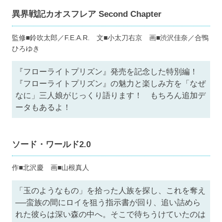
異界戦記カオスフレア Second Chapter
監修■鈴吹太郎／F.E.A.R. 文■小太刀右京 画■渋沢佳奈／合鴨
ひろゆき
『フローライトプリズン』発売を記念した特別編！
『フローライトプリズン』の魅力と楽しみ方を「なぜ
なに」三人娘がじっくり語ります！ もちろん追加デ
ータもあるよ！
ソード・ワールド2.0
作■北沢慶 画■山根真人
「玉のようなもの」を拾った人族を探し、これを奪え
──蛮族の間にロイを狙う指示書が回り、追い詰めら
れた彼らは深い森の中へ。そこで待ちうけていたのは