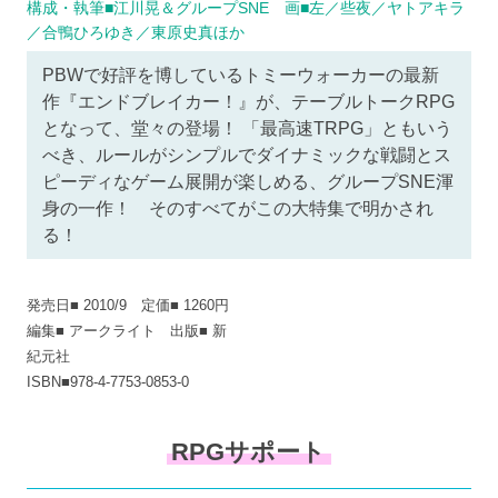
構成・執筆■江川晃＆グループSNE 画■左／些夜／ヤトアキラ
／合鴨ひろゆき／東原史真ほか
PBWで好評を博しているトミーウォーカーの最新
作『エンドブレイカー！』が、テーブルトークRPG
となって、堂々の登場！ 「最高速TRPG」ともいう
べき、ルールがシンプルでダイナミックな戦闘とス
ピーディなゲーム展開が楽しめる、グループSNE渾
身の一作！ そのすべてがこの大特集で明かされ
る！
発売日■ 2010/9 定価■ 1260円
編集■ アークライト 出版■ 新
紀元社
ISBN■978-4-7753-0853-0
RPGサポート