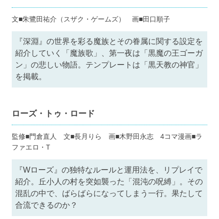
文■朱鷺田祐介（スザク・ゲームズ） 画■田口順子
『深淵』の世界を彩る魔族とその眷属に関する設定を
紹介していく「魔族歌」、第一夜は「黒魔の王ゴーガ
ン」の悲しい物語。テンプレートは「黒天教の神官」
を掲載。
ローズ・トゥ・ロード
監修■門倉直人 文■長月りら 画■木野田永志 4コマ漫画■ラ
ファエロ・T
『Wローズ』の独特なルールと運用法を、リプレイで
紹介。丘小人の村を突如襲った「混沌の呪縛」。その
混乱の中で、ばらばらになってしまう一行。果たして
合流できるのか？