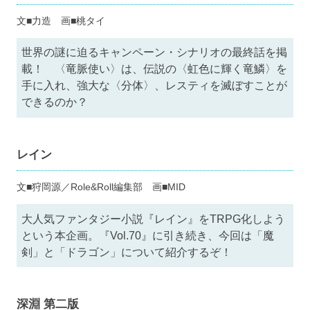
文■力造 画■桃タイ
世界の謎に迫るキャンペーン・シナリオの最終話を掲
載！ 〈竜脈使い〉は、伝説の〈虹色に輝く竜鱗〉を
手に入れ、強大な〈分体〉、レスティを滅ぼすことが
できるのか？
レイン
文■狩岡源／Role&Roll編集部 画■MID
大人気ファンタジー小説『レイン』をTRPG化しよう
という本企画。『Vol.70』に引き続き、今回は「魔
剣」と「ドラゴン」について紹介するぞ！
深淵 第二版