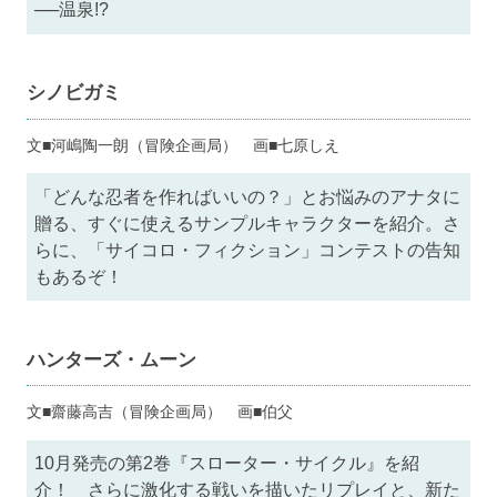
──温泉!?
シノビガミ
文■河嶋陶一朗（冒険企画局） 画■七原しえ
「どんな忍者を作ればいいの？」とお悩みのアナタに
贈る、すぐに使えるサンプルキャラクターを紹介。さ
らに、「サイコロ・フィクション」コンテストの告知
もあるぞ！
ハンターズ・ムーン
文■齋藤高吉（冒険企画局） 画■伯父
10月発売の第2巻『スローター・サイクル』を紹
介！ さらに激化する戦いを描いたリプレイと、新た