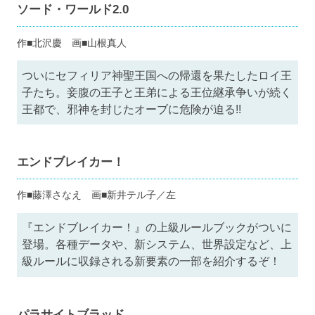
ソード・ワールド2.0
作■北沢慶 画■山根真人
ついにセフィリア神聖王国への帰還を果たしたロイ王
子たち。妾腹の王子と王弟による王位継承争いが続く
王都で、邪神を封じたオーブに危険が迫る!!
エンドブレイカー！
作■藤澤さなえ 画■新井テル子／左
『エンドブレイカー！』の上級ルールブックがついに
登場。各種データや、新システム、世界設定など、上
級ルールに収録される新要素の一部を紹介するぞ！
パラサイトブラッド