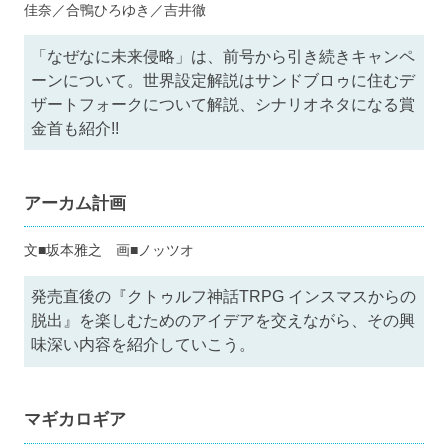
佳奈／合鴨ひろゆき／吉井徹
「なぜなに未来侵略」は、前号から引き続きキャンペ
ーンについて。世界設定解説はサンドブロゥに住むデ
ザートフォークについて解説、シナリオネタになる賞
金首も紹介!!
アーカム計画
文■坂本雅之 画■ノッツオ
発売直後の『クトゥルフ神話TRPG インスマスからの
脱出』を楽しむためのアイデアを交えながら、その興
味深い内容を紹介していこう。
マギカロギア