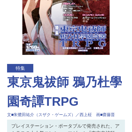
特集
東京鬼祓師 鴉乃杜學
園奇譚TRPG
文■朱鷺田祐介（スザク・ゲームズ）／西上柾 画■齋藤晋
プレイステーション・ポータブルで発売された、ア