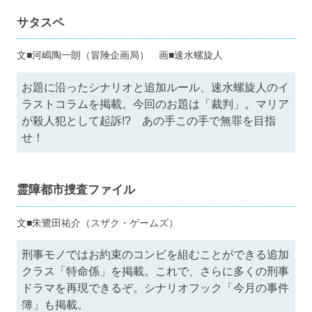
サタスペ
文■河嶋陶一朗（冒険企画局） 画■速水螺旋人
お題に沿ったシナリオと追加ルール、速水螺旋人のイ
ラストコラムを掲載。今回のお題は「裁判」。マリア
が殺人犯として起訴!? あの手この手で無罪を目指
せ！
霊障都市捜査ファイル
文■朱鷺田祐介（スザク・ゲームズ）
刑事モノではお約束のコンビを組むことができる追加
クラス「特命係」を掲載。これで、さらに多くの刑事
ドラマを再現できるぞ。シナリオフック「今月の事件
簿」も掲載。