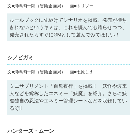
文■河嶋陶一朗（冒険企画局） 画■トリゾー
ルールブックに先駆けてシナリオを掲載。発売が待ち
きれないというキミは、これを読んで心躍らせつつ、
発売されたらすぐにGMとして遊んでみてほしい！
シノビガミ
文■河嶋陶一朗（冒険企画局） 画■七原しえ
ミニサプリメント「百鬼夜行」を掲載！ 妖怪や渡来
人などを総称したエネミー「妖魔」を紹介。さらに妖
魔独自の忍法やエネミー管理シートなどを収録してい
るぞ!!
ハンターズ・ムーン