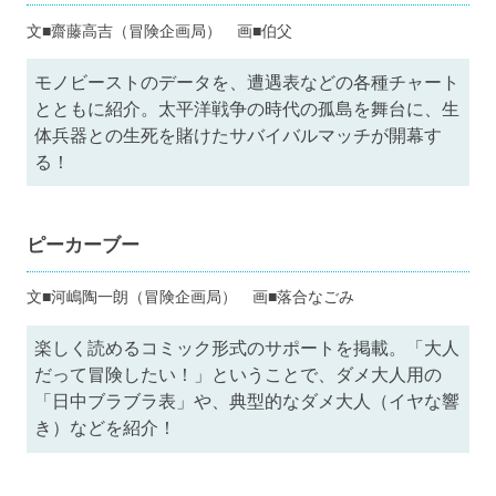
文■齋藤高吉（冒険企画局） 画■伯父
モノビーストのデータを、遭遇表などの各種チャート
とともに紹介。太平洋戦争の時代の孤島を舞台に、生
体兵器との生死を賭けたサバイバルマッチが開幕す
る！
ピーカーブー
文■河嶋陶一朗（冒険企画局） 画■落合なごみ
楽しく読めるコミック形式のサポートを掲載。「大人
だって冒険したい！」ということで、ダメ大人用の
「日中ブラブラ表」や、典型的なダメ大人（イヤな響
き）などを紹介！