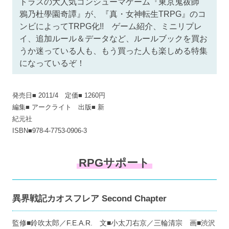
トラスの大人気コンシューマゲーム『東京鬼祓師
鴉乃杜學園奇譚』が、『真・女神転生TRPG』のコ
ンビによってTRPG化!! ゲーム紹介、ミニリプレ
イ、追加ルール＆データなど、ルールブックを買お
うか迷っている人も、もう買った人も楽しめる特集
になっているぞ！
発売日■ 2011/4 定価■ 1260円
編集■ アークライト 出版■ 新
紀元社
ISBN■978-4-7753-0906-3
RPGサポート
異界戦記カオスフレア Second Chapter
監修■鈴吹太郎／F.E.A.R. 文■小太刀右京／三輪清宗 画■渋沢