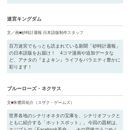
迷宮キングダム
文／画■砂時計週報 日本語版制作スタッフ
百万迷宮でもっとも読まれている新聞「砂時計週報」
の日本語版をお届け！ 4コマ漫画や追加データな
ど、アナタの『まよキン』ライフをバラエティ豊かに
彩ります！
ブルーローズ・ネクサス
文■朱鷺田祐介（スザク・ゲームズ）
世界各地のシナリオネタの宝庫を、シナリオフックと
ともに紹介する「ホットスポット」。今回の題材は、
エジプトの「Facebook革命」。その背後でうごめく