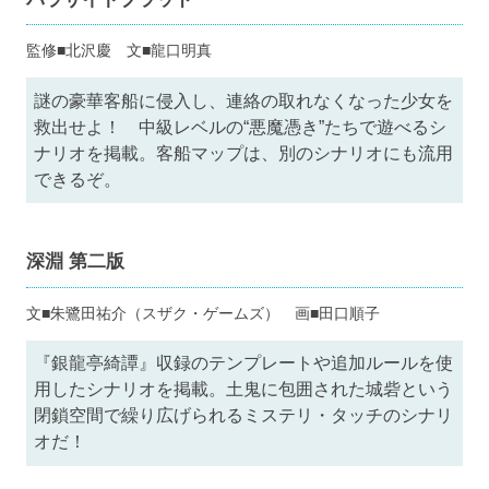
監修■北沢慶 文■龍口明真
謎の豪華客船に侵入し、連絡の取れなくなった少女を
救出せよ！ 中級レベルの“悪魔憑き”たちで遊べるシ
ナリオを掲載。客船マップは、別のシナリオにも流用
できるぞ。
深淵 第二版
文■朱鷺田祐介（スザク・ゲームズ） 画■田口順子
『銀龍亭綺譚』収録のテンプレートや追加ルールを使
用したシナリオを掲載。土鬼に包囲された城砦という
閉鎖空間で繰り広げられるミステリ・タッチのシナリ
オだ！