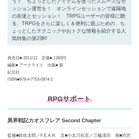
う？ ちょっとしたアイテムを使ったスムーズなセ
ッション運営を！ オンラインセッションで遠隔地
の友達とセッション！ TRPGユーザーの皆様に贈
る、TRPGをさらに楽しく＆便利に遊ぶための、ち
ょっとしたテクニックやおトクな情報を紹介する人
気特集の第2弾!!
発売日■ 2011/12 定価■ 1260円
編集■ アークライト 出版■ 新
紀元社
ISBN■978-4-7753-0974-2
RPGサポート
異界戦記カオスフレア Second Chapter
監修■鈴吹太郎／F.E.A.R. 文■小太刀右京／三輪清宗 画■渋沢