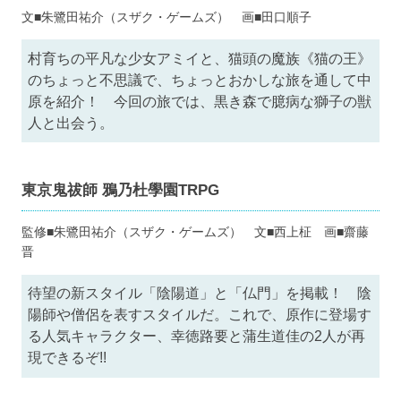
文■朱鷺田祐介（スザク・ゲームズ） 画■田口順子
村育ちの平凡な少女アミイと、猫頭の魔族《猫の王》
のちょっと不思議で、ちょっとおかしな旅を通して中
原を紹介！ 今回の旅では、黒き森で臆病な獅子の獣
人と出会う。
東京鬼祓師 鴉乃杜學園TRPG
監修■朱鷺田祐介（スザク・ゲームズ） 文■西上柾 画■齋藤
晋
待望の新スタイル「陰陽道」と「仏門」を掲載！ 陰
陽師や僧侶を表すスタイルだ。これで、原作に登場す
る人気キャラクター、幸徳路要と蒲生道佳の2人が再
現できるぞ!!