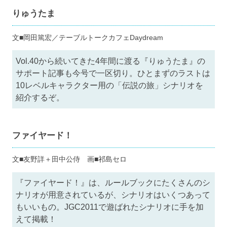
りゅうたま
文■岡田篤宏／テーブルトークカフェDaydream
Vol.40から続いてきた4年間に渡る『りゅうたま』の
サポート記事も今号で一区切り。ひとまずのラストは
10レベルキャラクター用の「伝説の旅」シナリオを
紹介するぞ。
ファイヤード！
文■友野詳＋田中公侍 画■祁島セロ
『ファイヤード！』は、ルールブックにたくさんのシ
ナリオが用意されているが、シナリオはいくつあって
もいいもの。JGC2011で遊ばれたシナリオに手を加
えて掲載！