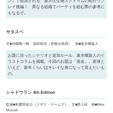
ン』で追加される、新共生生物スクトゥムの紹介リプ
レイ後編！ 異なる組織でパーティを組む際の参考に
もなるぞ。
サタスペ
文■河嶋陶一朗、池田朝佳（冒険企画局） 画■速水螺旋人
お題に沿ったシナリオと追加ルール、速水螺旋人のイ
ラストコラムを掲載。今回のお題は「借金」。亜侠と
いえど、新年くらいはキレイな身になって迎えたいも
の。
シャドウラン 4th Edition
監修■朱鷺田祐介（スザク・ゲームズ） 文■西上柾 画■Mike
Mumah