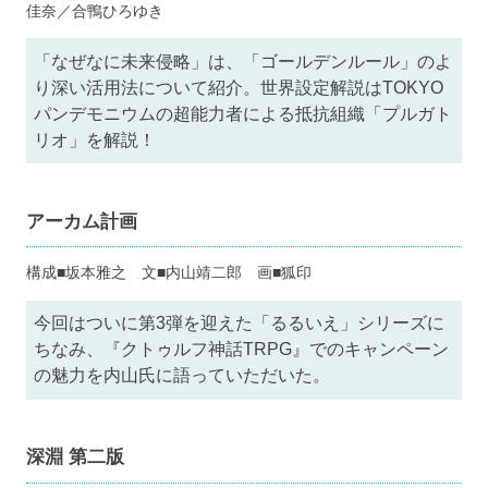
佳奈／合鴨ひろゆき
「なぜなに未来侵略」は、「ゴールデンルール」のよ
り深い活用法について紹介。世界設定解説はTOKYO
パンデモニウムの超能力者による抵抗組織「プルガト
リオ」を解説！
アーカム計画
構成■坂本雅之 文■内山靖二郎 画■狐印
今回はついに第3弾を迎えた「るるいえ」シリーズに
ちなみ、『クトゥルフ神話TRPG』でのキャンペーン
の魅力を内山氏に語っていただいた。
深淵 第二版