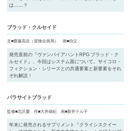
は……？
ブラッド・クルセイド
文■齋藤高吉（冒険企画局） 画■伯父
発売直前の『ヴァンパイアハントRPG ブラッド・ク
ルセイド』、今回はシステム面について。サイコロ・
フィクション・シリーズとの共通要素と新要素をそれ
ぞれ解説！
パラサイトブラッド
監修■北沢慶 作■大井雄紀 画■新井テル子
年末に発売されるサプリメント『クライシスクイー