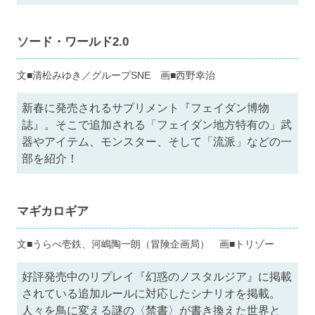
ソード・ワールド2.0
文■清松みゆき／グループSNE 画■西野幸治
新春に発売されるサプリメント『フェイダン博物
誌』。そこで追加される「フェイダン地方特有の」武
器やアイテム、モンスター、そして「流派」などの一
部を紹介！
マギカロギア
文■うらべ壱鉄、河嶋陶一朗（冒険企画局） 画■トリゾー
好評発売中のリプレイ『幻惑のノスタルジア』に掲載
されている追加ルールに対応したシナリオを掲載。
人々を鳥に変える謎の〈禁書〉が書き換えた世界と