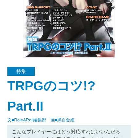
特集
TRPGのコツ!?
Part.II
文■Role&Roll編集部 画■黒百合姫
こんなプレイヤーにはどう対応すればいいんだろ