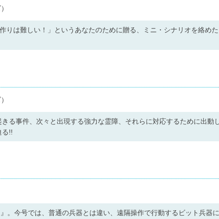
ズ）
オ作りは難しい！」というあなたのために贈る、ミニ・シナリオを絡め
ズ）
起きる事件、次々と出現する強力な霊障、それらに対応するために出動し
る!!
ク』。今号では、普通の兵器とは違い、遠隔操作で行動するビット兵器