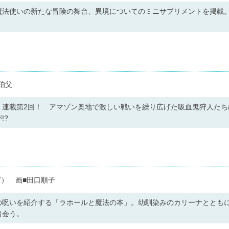
魔法使いの新たな冒険の舞台、異境についてのミニサプリメントを掲載
！
伯父
」連載第2回！ アマゾン奥地で激しい戦いを繰り広げた吸血鬼狩人たち
!?
） 画■田口順子
の呪いを紹介する「ラホールと魔法の本」。幼馴染みのカリーナととも
出会う。