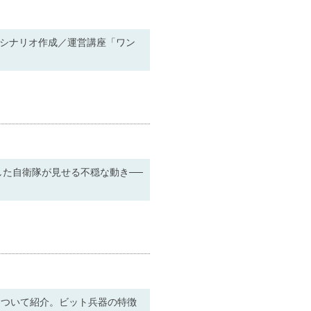
たシナリオ作成／運営講座「ワン
た自衛隊が見せる不穏な動き──
について紹介。ビット兵器の特徴