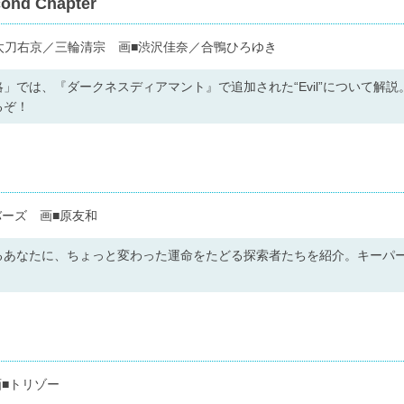
d Chapter
文■小太刀右京／三輪清宗 画■渋沢佳奈／合鴨ひろゆき
」では、『ダークネスディアマント』で追加された“Evil”について解
るぞ！
ーズ 画■原友和
るあなたに、ちょっと変わった運命をたどる探索者たちを紹介。キーパー
■トリゾー