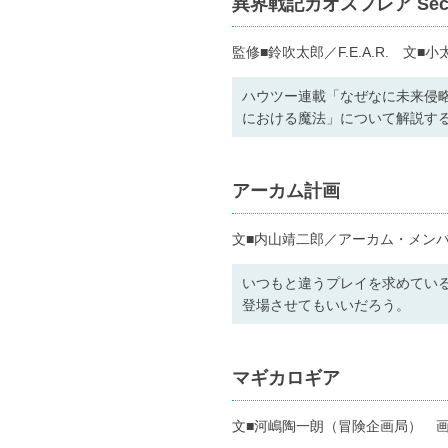
異界戦記カオスフレア Secon
監修■鈴吹太郎／F.E.A.R. 
ハウツー連載「なぜなに未来侵略
における魔法」について解説す
アーカム計画
文■内山靖二郎／アーカム・メンバ
いつもと違うプレイを求めてい
登場させてもいいだろう。
マギカロギア
文■河嶋陶一朗（冒険企画局） 画