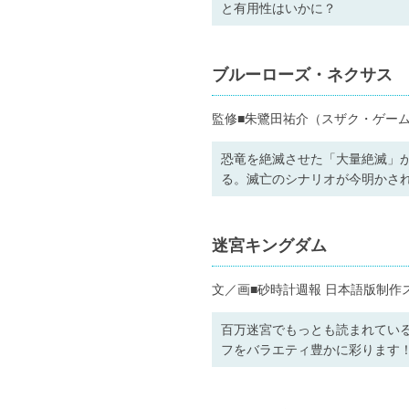
と有用性はいかに？
ブルーローズ・ネクサス
監修■朱鷺田祐介（スザク・ゲーム
恐竜を絶滅させた「大量絶滅」
る。滅亡のシナリオが今明かされ
迷宮キングダム
文／画■砂時計週報 日本語版制作
百万迷宮でもっとも読まれてい
フをバラエティ豊かに彩ります