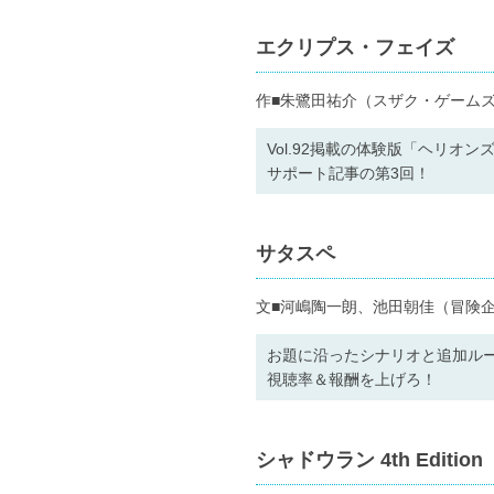
エクリプス・フェイズ
作■朱鷺田祐介（スザク・ゲーム
Vol.92掲載の体験版「ヘリ
サポート記事の第3回！
サタスペ
文■河嶋陶一朗、池田朝佳（冒険
お題に沿ったシナリオと追加ル
視聴率＆報酬を上げろ！
シャドウラン 4th Edition