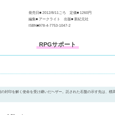
発売日■ 2012/8/11ごろ 定価■ 1260円
編集■ アークライト 出版■ 新紀元社
ISBN■978-4-7753-1047-2
RPGサポート
剣の封印を解く使命を受け継いだヘザー。託された石盤の示す先は、標高