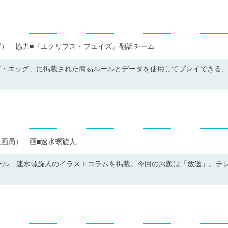
ズ） 協力■『エクリプス・フェイズ』翻訳チーム
オンズ・エッグ」に掲載された簡易ルールとデータを使用してプレイできる
企画局） 画■速水螺旋人
ール、速水螺旋人のイラストコラムを掲載。今回のお題は「放送」。テ