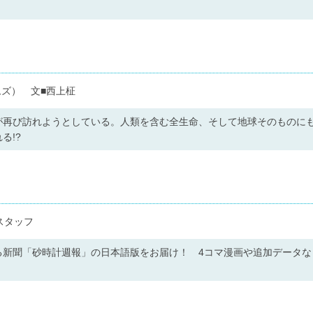
ズ） 文■西上柾
が再び訪れようとしている。人類を含む全生命、そして地球そのものに
る!?
スタッフ
る新聞「砂時計週報」の日本語版をお届け！ 4コマ漫画や追加データな
！