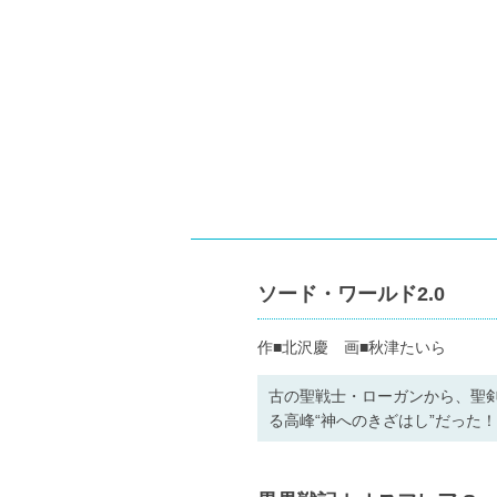
ソード・ワールド2.0
作■北沢慶 画■秋津たいら
古の聖戦士・ローガンから、聖
る高峰“神へのきざはし”だった！