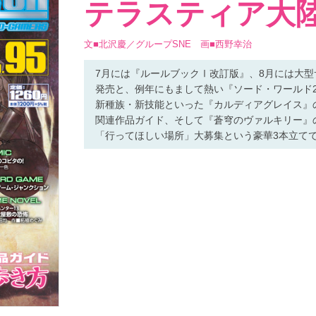
テラスティア大
文■北沢慶／グループSNE 画■西野幸治
7月には『ルールブックⅠ改訂版』、8月には大
発売と、例年にもまして熱い『ソード・ワールド2
新種族・新技能といった『カルディアグレイス』の
関連作品ガイド、そして『蒼穹のヴァルキリー』
「行ってほしい場所」大募集という豪華3本立てで