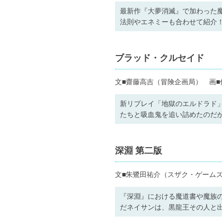
最新作『大夢消滅』で加わった
法則やエネミーも合わせて紹介
ブラッド・クルセイド
文■齋藤高吉（冒険企画局） 画■
新リプレイ「地獄のエルドラド
たちと吸血鬼を追い詰めたのだが
深淵 第二版
文■朱鷺田祐介（スザク・ゲームズ
『深淵』における魔道書や魔族
だネイサンは、黒龍王その人と