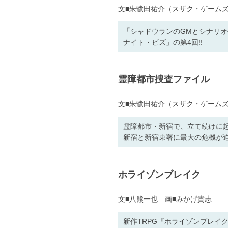
文■朱鷺田祐介（スザク・ゲーム
「シャドウランのGMとシナリ
ナイト・ビズ」の第4回!!
霊障都市捜査ファイル
文■朱鷺田祐介（スザク・ゲーム
霊障都市・新宿で、立て続けに
新宿と新宿東署に最大の危機が迫
ホライゾンブレイク
文■八熊一也 画■みかげ貴志
新作TRPG『ホライゾンブレイ