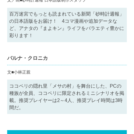
文／画■砂時計週報 日本語版制作スタッフ
百万迷宮でもっとも読まれている新聞「砂時計週報」
の日本語版をお届け！ 4コマ漫画や追加データな
ど、アナタの『まよキン』ライフをバラエティ豊かに
彩ります！
バルナ・クロニカ
文■小林正親
ココペリの隠れ里「メサの村」を舞台にした、PCの
種族が全員、ココペリに限定されるミニシナリオを掲
載。推奨プレイヤーは2～4人、推奨プレイ時間は3時
間だ。