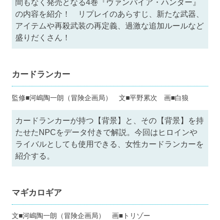
間もなく発売となる4巻『ヴァンパイア・ハンター』
の内容を紹介！ リプレイのあらすじ、新たな武器、
アイテムや再殺武装の再定義、過激な追加ルールなど
盛りだくさん！
カードランカー
監修■河嶋陶一朗（冒険企画局） 文■平野累次 画■白狼
カードランカーが持つ【背景】と、その【背景】を持
たせたNPCをデータ付きで解説。今回はヒロインや
ライバルとしても使用できる、女性カードランカーを
紹介する。
マギカロギア
文■河嶋陶一朗（冒険企画局） 画■トリゾー