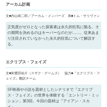
アーカム計画
文■内山靖二郎／アーカム・メンバーズ 画■トム・サリヴァン
正気度がゼロとなった探索者は永久的狂気に陥る。そ
の期間を決めるのはキーパーなのだが……。従来あま
り注目されていなかった永久的狂気について解説す
る。
エクリプス・フェイズ
文■朱鷺田祐介（スザク・ゲームズ） 協力■『エクリプス・フ
ェイズ』翻訳チーム
SF映画や小説を題材としたシナリオで『エクリプ
ス・フェイズ』の世界を体験する「エントリー・ミッ
ション」第3回。今回の題材は『アイアン・スカ
イ』。