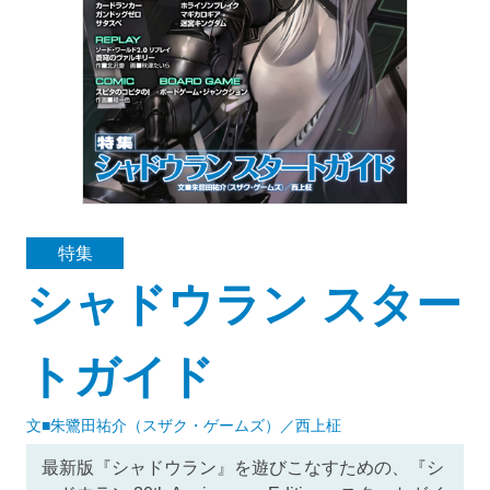
特集
シャドウラン スター
トガイド
文■朱鷺田祐介（スザク・ゲームズ）／西上柾
最新版『シャドウラン』を遊びこなすための、『シ