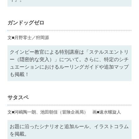
ガンドッグゼロ
文■月野零士／狩岡源
クインビー教官による特別講座は「ステルスエントリ
ー（隠密的な突入）」について。さらに、特定のシチ
ュエーションにおけるルーリングガイドや追加マップ
も掲載！
サタスペ
文■河嶋陶一朗、池田朝佳（冒険企画局） 画■速水螺旋人
お題に沿ったシナリオと追加ルール、イラストコラム
を掲載。