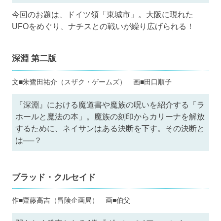
今回のお題は、ドイツ領「東城市」。大阪に現れた
UFOをめぐり、ナチスとの戦いが繰り広げられる！
深淵 第二版
文■朱鷺田祐介（スザク・ゲームズ） 画■田口順子
『深淵』における魔道書や魔族の呪いを紹介する「ラ
ホールと魔法の本」。魔族の刻印からカリーナを解放
するために、ネイサンはある決断を下す。その決断と
は──？
ブラッド・クルセイド
作■齋藤高吉（冒険企画局） 画■伯父