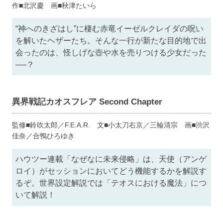
作■北沢慶 画■秋津たいら
“神へのきざはし”に棲む赤竜イーゼルクレイダの呪い
を解いたヘザーたち。そんな一行が新たな目的地で出
会ったのは、怪しげな壺や水を売りつける少女だった
──？
異界戦記カオスフレア Second Chapter
監修■鈴吹太郎／F.E.A.R. 文■小太刀右京／三輪清宗 画■渋沢
佳奈／合鴨ひろゆき
ハウツー連載「なぜなに未来侵略」は、天使（アンゲ
ロイ）がセッションにおいてどう機能するかを解説す
るぞ。世界設定解説では「テオスにおける魔法」につ
いて解説！