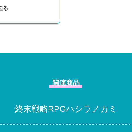
送る
関連商品
終末戦略RPGハシラノカミ