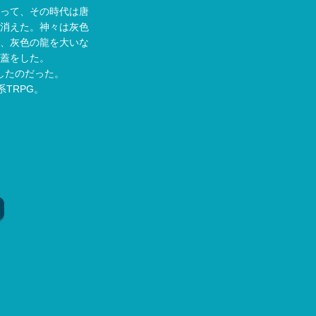
って、その時代は唐
消えた。神々は灰色
、灰色の龍を大いな
蓋をした。
したのだった。
TRPG。