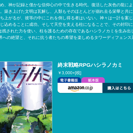
め、神が記録と僅かな信仰心の中で生きる時代。復活した灰色の龍によ
。築き上げた文明は瓦解し、人類もそのほとんどが崩れ去る栄華と共に
ち上がるが、彼等の中にこれを倒し得る者はいない。神々は一計を案じ
じ込めることに成功。そして天空を支える柱になることで、その封印に
残された力を使い、柱を護るための存在であるハシラノカミを生み出
への絶望と、それに抗う者たちの希望を楽しめるタワーディフェンス系
終末戦略RPGハシラノカミ
￥3,000+[税]