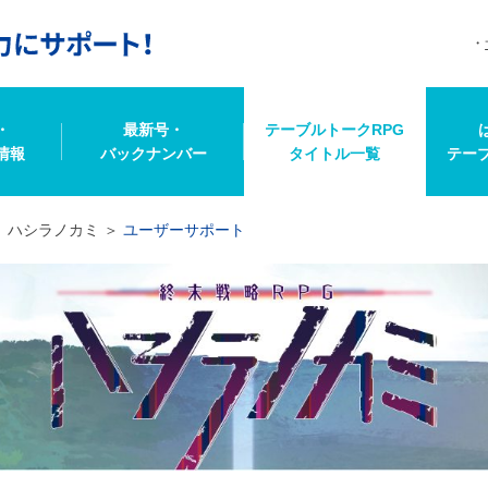
・
最新号・
テーブルトークRPG
情報
バックナンバー
タイトル一覧
テー
ハシラノカミ
ユーザーサポート