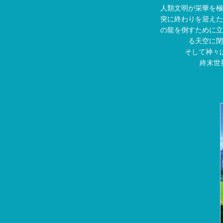
人類文明が栄華を極
突に終わりを迎えた
の龍を倒すために立
る天空に閉
そして神々は
終末世界