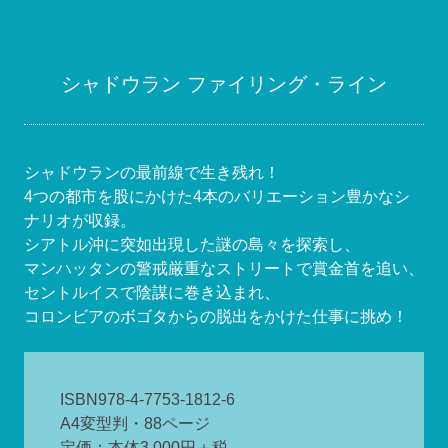
シャドウラン ファイリング・ライン
シャドウランの最前線で生き残れ！
4つの都市を股にかけた4本のバリエーション豊かなシ
ナリオが収録。
シアトル沖に突如出現した謎の島々を探索し、
マンハッタンの警戒厳重なストリートで賞金首を追い、
セントルイスで陰謀に巻き込まれ、
コロンビアのボゴタからの脱出をかけた仕事に挑め！
ISBN978-4-7753-1812-6
A4変型判・88ページ
定価：本体3,000円＋税