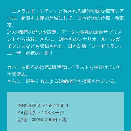
「エメラルド・シティ」と称される風光明媚な都市シア
トル。超資本主義の牙城にして、日本帝国の帝都・新東
京。
2つの都市の歴史や設定、データを多数の原書サプリメ
ントから抜粋。さらに、16本ものシナリオ、ルールガ
イダンスなども収録された、日本語版『シャドウラン』
ユーザー必携の一冊！
カバーを飾るのは第2版時代にイラストを手掛けていた
士貴智志。
さらに、蝸牛くもによる短編小説も掲載されている。
ISBN978-4-7753-2050-1
A4変型判・208ページ
定価：本体4,000円＋税