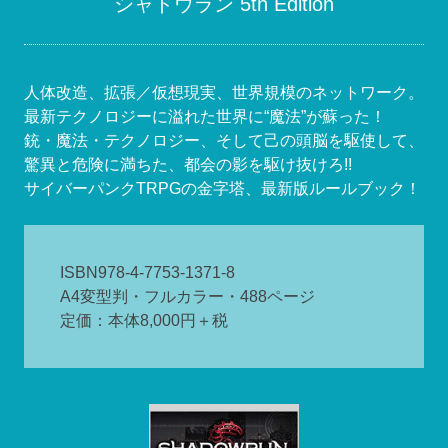
シャドウラン 5th Edition
人体改造、拡張／仮想現実、世界規模のネットワーク。
最新テクノロジーに溢れた世界に“魔法”が蘇った！
銃・魔法・テクノロジー、そして己の頭脳を駆使して、
驚異と危険に満ちた、都会の影を駆け抜けろ!!
サイバーパンクTRPGの金字塔、最新版ルールブック！
ISBN978-4-7753-1371-8
A4変型判・フルカラー・488ページ
定価：本体8,000円＋税