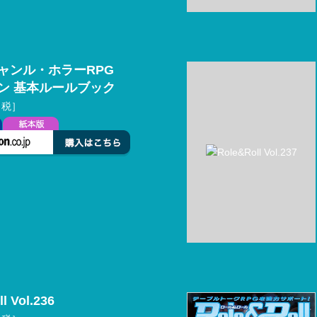
ャンル・ホラーRPG
ン 基本ルールブック
［税］
l Vol.236