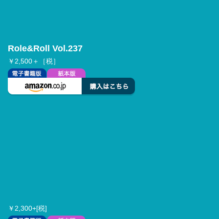
Role&Roll Vol.237
￥2,500＋［税］
￥2,300+[税]