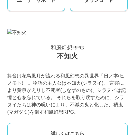
ユーザー
サポート
ダウンロード
和風幻想RPG
不知火
舞台は花鳥風月が流れる和風幻想の異世界「日ノ本(ヒ
ノモト)」。物語の主人公は不知火(シラヌイ)。 言霊に
より黄泉がえりし不死者(しなずのもの)、シラヌイは記
憶と心を忘れている。 それらを取り戻すために、シラ
ヌイたちは神の呪いにより、不滅の鬼と化した、禍鬼
(マガツミ)を倒す和風幻想RPG。
詳しくはこちら