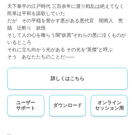
天下泰平の江戸時代 三百余年に渡り戦乱は絶えてなく
民草は平和を謳歌していた
だが その平穏を脅かす悪がある悪代官 闇商人 兇
賊 辻斬り 妖怪
そして人の心を喰らう闇“妖異”それらの悪に泣くものが
いるところ
それに立ち向かう光がある その光を“英傑”と呼ぶ
そう あなたたちのことだ――
詳しくはこちら
ユーザー
オンライン
ダウンロード
サポート
セッション用