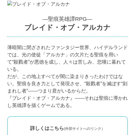
―聖痕英雄譚RPG―
ブレイド・オブ・アルカナ
薄暗闇に閉ざされたファンタジー世界、ハイデルランド
では、光の使徒「アルカナ」の欠片たる聖痕を用い
て“殺戮者”が悪徳を成し、人々は苦しみ、悲嘆に暮れて
いる。
だが、この地上すべてが闇に染まりきったわけではな
い。聖痕を良き力として発現させ、“殺戮者”を滅ぼす“刻
まれし者”――つまり君がいるからだ。
『ブレイド・オブ・アルカナ』――それは聖痕に導かれ
し英雄譚を描くゲームである。
詳しくはこちら
(外部サイトへのリンク）