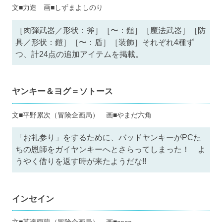
文■力造 画■しずまよしのり
［肉弾武器／形状：斧］［〜：鎚］［魔法武器］［防
具／形状：鎧］［〜：盾］［装飾］それぞれ4種ず
つ、計24点の追加アイテムを掲載。
ヤンキー＆ヨグ＝ソトース
文■平野累次（冒険企画局） 画■やまだ六角
「お礼参り」をするために、バッドヤンキーがPCた
ちの恩師をガイヤンキーへとさらってしまった！ よ
うやく借りを返す時が来たようだな!!
インセイン