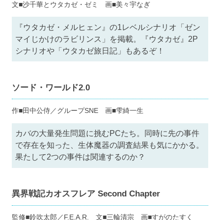
文■沙千華とウタカゼ・ゼミ 画■美々宇なぎ
『ウタカゼ・メルヒェン』の1レベルシナリオ「ゼン
マイじかけのラビリンス」を掲載。『ウタカゼ』2P
シナリオや「ウタカゼ旅日記」もあるぞ！
ソード・ワールド2.0
作■田中公侍／グループSNE 画■雫綺一生
カバの大量発生問題に挑むPCたち。同時に先の事件
で存在を知った、生体魔器の調査結果も気にかかる。
果たして2つの事件は関連するのか？
異界戦記カオスフレア Second Chapter
監修■鈴吹太郎／F.E.A.R. 文■三輪清宗 画■すがのたすく