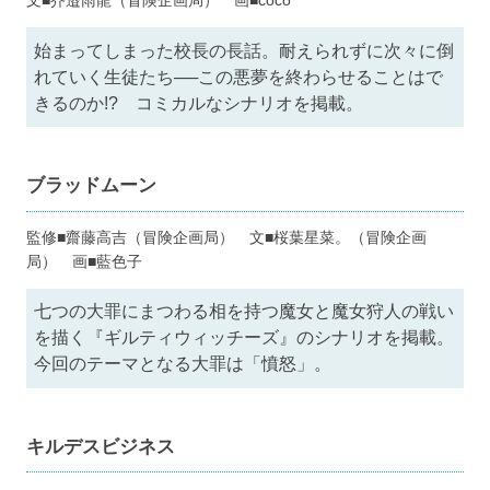
文■芥邉雨龍（冒険企画局） 画■coco
始まってしまった校長の長話。耐えられずに次々に倒
れていく生徒たち──この悪夢を終わらせることはで
きるのか!? コミカルなシナリオを掲載。
ブラッドムーン
監修■齋藤高吉（冒険企画局） 文■桜葉星菜。（冒険企画
局） 画■藍色子
七つの大罪にまつわる相を持つ魔女と魔女狩人の戦い
を描く『ギルティウィッチーズ』のシナリオを掲載。
今回のテーマとなる大罪は「憤怒」。
キルデスビジネス