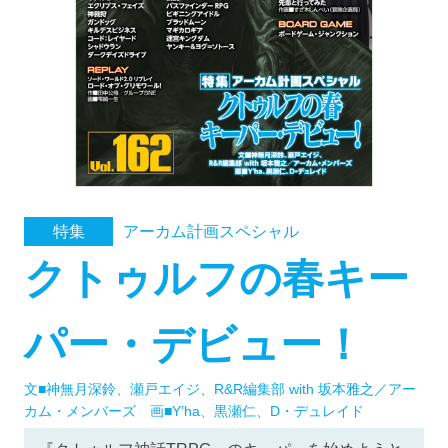
アーカム計画スペシャル
特集
クトゥルフの春キー
パー・デビュー！
文■神無月深鈴、瀬戸エイジ、R&R編集部 with 坂本雅之／アー
カム・メンバーズ 画■Y’ha、黒瀬仁、D・デュレイド