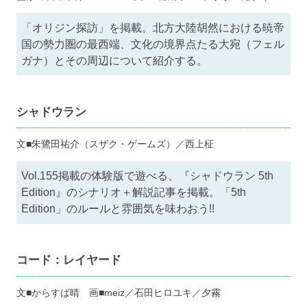
「オリジン探訪」を掲載。北方大陸胡然における暁帝
国の勢力圏の最西端、文化の境界点たる大宛（フェル
ガナ）とその周辺について紹介する。
シャドウラン
文■朱鷺田祐介（スザク・ゲームズ）／西上柾
Vol.155掲載の体験版で遊べる、『シャドウラン 5th
Edition』のシナリオ＋解説記事を掲載。「5th
Edition」のルールと雰囲気を味わおう!!
コード：レイヤード
文■からすば晴 画■meiz／石田ヒロユキ／夕霧