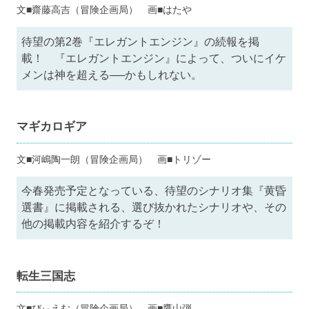
文■齋藤高吉（冒険企画局） 画■はたや
待望の第2巻『エレガントエンジン』の続報を掲
載！ 『エレガントエンジン』によって、ついにイケ
メンは神を超える──かもしれない。
マギカロギア
文■河嶋陶一朗（冒険企画局） 画■トリゾー
今春発売予定となっている、待望のシナリオ集『黄昏
選書』に掲載される、選び抜かれたシナリオや、その
他の掲載内容を紹介するぞ！
転生三国志
文■びぃえむ（冒険企画局） 画■鷹山弾