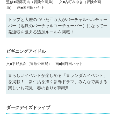
監修■齋藤高吉（冒険企画局） 文■古町みゆき（冒険企画
局） 画■国府田ハヤト
トップと大差のついた回収人がバーチャルヘルチュー
バー（地獄のバーチャルユーチューバー）になって一
発逆転を狙える追加ルールを掲載！
ビギニングアイドル
文■平野累次（冒険企画局） 画■国府田ハヤト
春らしいイベントが楽しめる「春ランダムイベント」
を掲載！ 新生活を描く新春ドラマ、みんなで集まる
楽しいお花見、春の香りが満載!!
ダークデイズドライブ