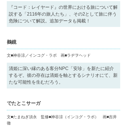
『コード：レイヤード』の世界における旅について解
説する「2116年の旅人たち」、その2として旅に伴う
危険について解説。追加データも掲載！
鵺鏡
文■神谷涼／インコグ・ラボ 画■ラヂヲヘッド
清姫に深い縁のある客分NPC「安珍」を新たに紹介
するぞ。彼の存在は清姫を軸とするシナリオにて、新
たな可能性を生むだろう。
でたとこサーガ
文■たまねぎ須永 監修■神谷涼（インコグ・ラボ） 画■吉井
徹