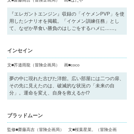
文■齋藤高吉（冒険企画局） 画■はたや
『エレガントエンジン』収録の「イケメンPVP」を使
用したシナリオを掲載。「イケメン訓練任務」とし
て、なぜか早食い勝負のはしごをするハメに……。
インセイン
文■芥邉雨龍（冒険企画局） 画■coco
夢の中に現れた古びた洋館。広い部屋には二つの扉、
その先に見えたのは、破滅的な状況の「未来の自
分」。運命を変え、自身を救えるか!?
ブラッドムーン
監修■齋藤高吉（冒険企画局） 文■桜葉星菜。（冒険企画