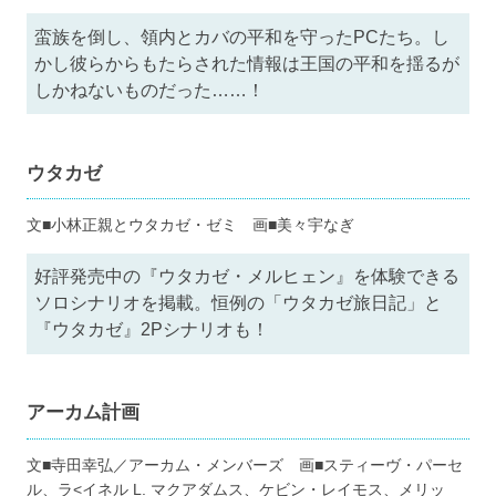
蛮族を倒し、領内とカバの平和を守ったPCたち。し
かし彼らからもたらされた情報は王国の平和を揺るが
しかねないものだった……！
ウタカゼ
文■小林正親とウタカゼ・ゼミ 画■美々宇なぎ
好評発売中の『ウタカゼ・メルヒェン』を体験できる
ソロシナリオを掲載。恒例の「ウタカゼ旅日記」と
『ウタカゼ』2Pシナリオも！
アーカム計画
文■寺田幸弘／アーカム・メンバーズ 画■スティーヴ・パーセ
ル、ラ<イネル L. マクアダムス、ケビン・レイモス、メリッ