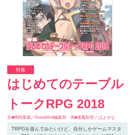
特集
はじめてのテーブル
トークRPG 2018
文■蜂飼葉弧／Role&Roll編集部 画■逢魔刻壱／はよせな
TRPGを遊んでみたいけど、自分しかゲームマスタ