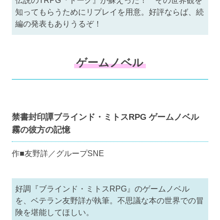
伝説のTRPG『トーグ』が蘇えった！ その世界観を
知ってもらうためにリプレイを用意。好評ならば、続
編の発表もありうるぞ！
ゲームノベル
禁書封印譚ブラインド・ミトスRPG ゲームノベル
霧の彼方の記憶
作■友野詳／グループSNE
好調『ブラインド・ミトスRPG』のゲームノベル
を、ベテラン友野詳が執筆。不思議な本の世界での冒
険を堪能してほしい。