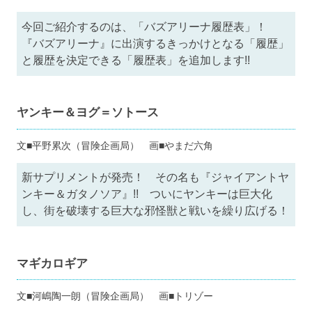
今回ご紹介するのは、「バズアリーナ履歴表」！
『バズアリーナ』に出演するきっかけとなる「履歴」
と履歴を決定できる「履歴表」を追加します!!
ヤンキー＆ヨグ＝ソトース
文■平野累次（冒険企画局） 画■やまだ六角
新サプリメントが発売！ その名も『ジャイアントヤ
ンキー＆ガタノソア』!! ついにヤンキーは巨大化
し、街を破壊する巨大な邪怪獣と戦いを繰り広げる！
マギカロギア
文■河嶋陶一朗（冒険企画局） 画■トリゾー