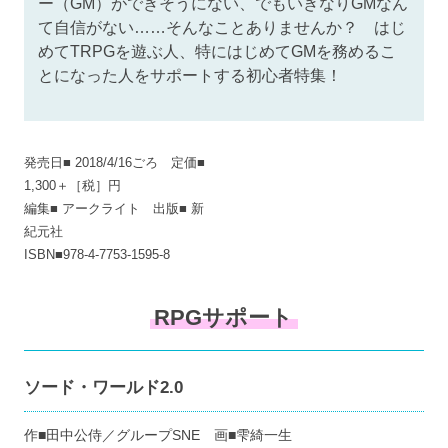
ー（GM）ができそうにない、でもいきなりGMなん
て自信がない……そんなことありませんか？ はじ
めてTRPGを遊ぶ人、特にはじめてGMを務めるこ
とになった人をサポートする初心者特集！
発売日■ 2018/4/16ごろ 定価■
1,300＋［税］円
編集■ アークライト 出版■ 新
紀元社
ISBN■978-4-7753-1595-8
RPGサポート
ソード・ワールド2.0
作■田中公侍／グループSNE 画■雫綺一生