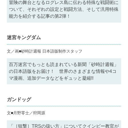
冒険の舞台となるログレス島に伝わる特殊な戦闘術に
ついて、それぞれの設定と戦闘方法、そして汎用特殊
能力を紹介する記事の第2弾！
迷宮キングダム
文／画■砂時計週報 日本語版制作スタッフ
百万迷宮でもっとも読まれている新聞「砂時計週報」
の日本語版をお届け！ 世界のさまざまな情報や4コ
マ漫画、追加データなどをギュッと凝縮!!
ガンドッグ
文■月野零士／狩岡源
「［狙撃］TRSの扱い方」についてクインビー教官が