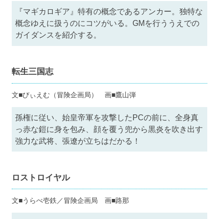
『マギカロギア』特有の概念であるアンカー。独特な
概念ゆえに扱うのにコツがいる。GMを行ううえでの
ガイダンスを紹介する。
転生三国志
文■びぃえむ（冒険企画局） 画■鷹山弾
孫権に従い、始皇帝軍を攻撃したPCの前に、全身真
っ赤な鎧に身を包み、顔を覆う兜から黒炎を吹き出す
強力な武将、張遼が立ちはだかる！
ロストロイヤル
文■うらべ壱鉄／冒険企画局 画■路那