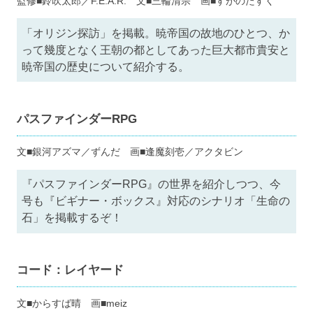
監修■鈴吹太郎／F.E.A.R. 文■三輪清宗 画■すがのたすく
「オリジン探訪」を掲載。暁帝国の故地のひとつ、か
って幾度となく王朝の都としてあった巨大都市貴安と
暁帝国の歴史について紹介する。
パスファインダーRPG
文■銀河アズマ／ずんだ 画■逢魔刻壱／アクタビン
『パスファインダーRPG』の世界を紹介しつつ、今
号も『ビギナー・ボックス』対応のシナリオ「生命の
石」を掲載するぞ！
コード：レイヤード
文■からすば晴 画■meiz