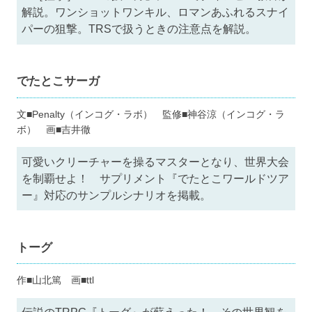
解説。ワンショットワンキル、ロマンあふれるスナイ
パーの狙撃。TRSで扱うときの注意点を解説。
でたとこサーガ
文■Penalty（インコグ・ラボ） 監修■神谷涼（インコグ・ラ
ボ） 画■吉井徹
可愛いクリーチャーを操るマスターとなり、世界大会
を制覇せよ！ サプリメント『でたとこワールドツア
ー』対応のサンプルシナリオを掲載。
トーグ
作■山北篤 画■ttl