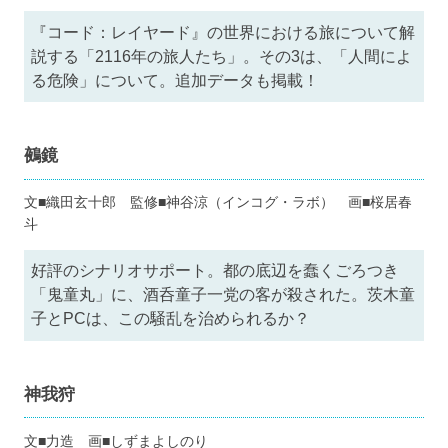
『コード：レイヤード』の世界における旅について解
説する「2116年の旅人たち」。その3は、「人間によ
る危険」について。追加データも掲載！
鵺鏡
文■織田玄十郎 監修■神谷涼（インコグ・ラボ） 画■桜居春
斗
好評のシナリオサポート。都の底辺を蠢くごろつき
「鬼童丸」に、酒呑童子一党の客が殺された。茨木童
子とPCは、この騒乱を治められるか？
神我狩
文■力造 画■しずまよしのり