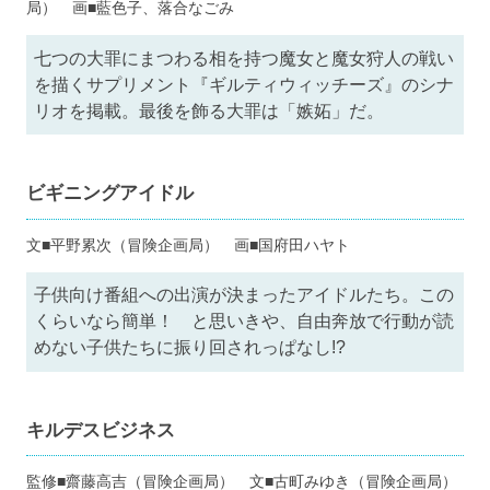
局） 画■藍色子、落合なごみ
七つの大罪にまつわる相を持つ魔女と魔女狩人の戦い
を描くサプリメント『ギルティウィッチーズ』のシナ
リオを掲載。最後を飾る大罪は「嫉妬」だ。
ビギニングアイドル
文■平野累次（冒険企画局） 画■国府田ハヤト
子供向け番組への出演が決まったアイドルたち。この
くらいなら簡単！ と思いきや、自由奔放で行動が読
めない子供たちに振り回されっぱなし!?
キルデスビジネス
監修■齋藤高吉（冒険企画局） 文■古町みゆき（冒険企画局）