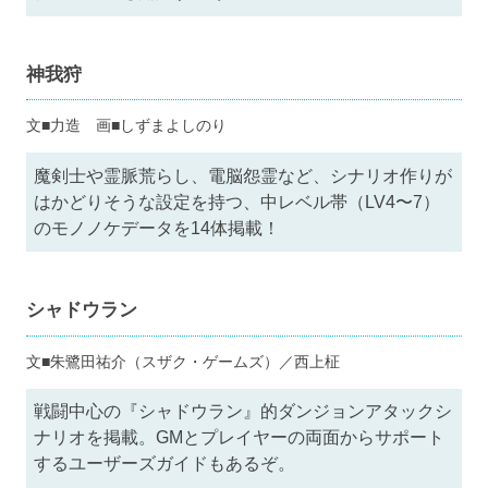
神我狩
文■力造 画■しずまよしのり
魔剣士や霊脈荒らし、電脳怨霊など、シナリオ作りが
はかどりそうな設定を持つ、中レベル帯（LV4〜7）
のモノノケデータを14体掲載！
シャドウラン
文■朱鷺田祐介（スザク・ゲームズ）／西上柾
戦闘中心の『シャドウラン』的ダンジョンアタックシ
ナリオを掲載。GMとプレイヤーの両面からサポート
するユーザーズガイドもあるぞ。