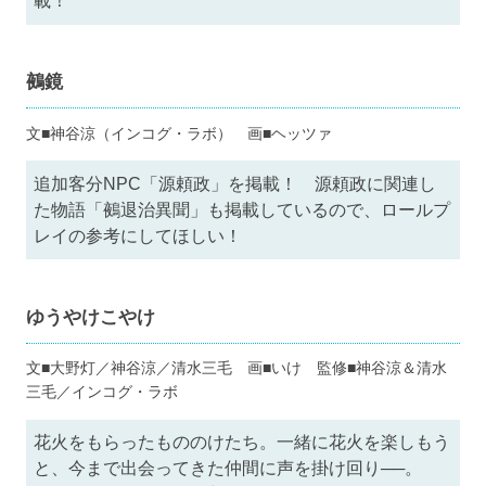
載！
鵺鏡
文■神谷涼（インコグ・ラボ） 画■ヘッツァ
追加客分NPC「源頼政」を掲載！ 源頼政に関連し
た物語「鵺退治異聞」も掲載しているので、ロールプ
レイの参考にしてほしい！
ゆうやけこやけ
文■大野灯／神谷涼／清水三毛 画■いけ 監修■神谷涼＆清水
三毛／インコグ・ラボ
花火をもらったもののけたち。一緒に花火を楽しもう
と、今まで出会ってきた仲間に声を掛け回り──。