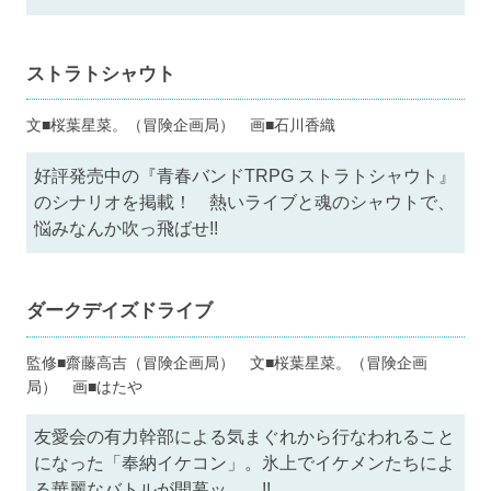
ストラトシャウト
文■桜葉星菜。（冒険企画局） 画■石川香織
好評発売中の『青春バンドTRPG ストラトシャウト』
のシナリオを掲載！ 熱いライブと魂のシャウトで、
悩みなんか吹っ飛ばせ!!
ダークデイズドライブ
監修■齋藤高吉（冒険企画局） 文■桜葉星菜。（冒険企画
局） 画■はたや
友愛会の有力幹部による気まぐれから行なわれること
になった「奉納イケコン」。氷上でイケメンたちによ
る華麗なバトルが開幕ッ……!!