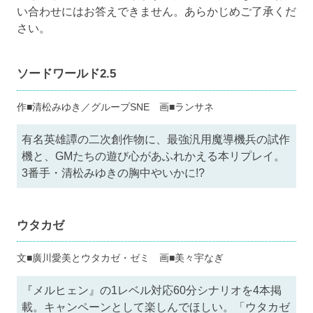
い合わせにはお答えできません。あらかじめご了承くだ
さい。
ソードワールド2.5
作■清松みゆき／グループSNE 画■ランサネ
有名英雄譚の二次創作物に、最強汎用魔導機兵の試作
機と、GMたちの遊び心があふれかえる本リプレイ。
3番手・清松みゆきの胸中やいかに!?
ウタカゼ
文■廣川愛美とウタカゼ・ゼミ 画■美々宇なぎ
『メルヒェン』の1レベル対応60分シナリオを4本掲
載。キャンペーンとして楽しんでほしい。「ウタカゼ