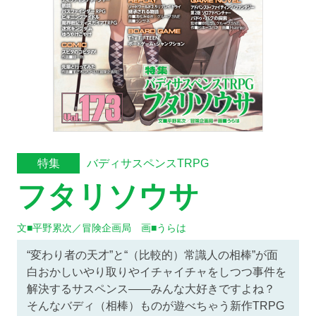
バディサスペンスTRPG
特集
フタリソウサ
文■平野累次／冒険企画局 画■うらは
“変わり者の天才”と“（比較的）常識人の相棒”が面
白おかしいやり取りやイチャイチャをしつつ事件を
解決するサスペンス——みんな大好きですよね？
そんなバディ（相棒）ものが遊べちゃう新作TRPG