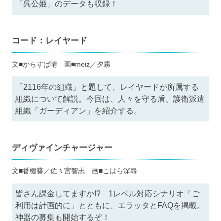
「呉公姫」のデータも収録！
コード：レイヤード
文■からすば晴 画■meiz／夕霧
「2116年の組織」と題して、レイヤードが所属する
組織について解説。今回は、人々を守る盾、護衛派遣
組織「ガーディアン」を紹介する。
ディヴァインチャージャー
文■番棚葵／佐々宮智志 画■こはら深尋
皆さん課金してますか!? 1レベル対応シナリオ「ご
利用は計画的に」とともに、エラッタとFAQを掲載。
神器の募集も開始するぞ！