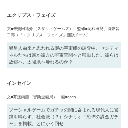
エクリプス・フェイズ
文■朱鷺田祐介（スザク・ゲームズ） 監修■岡和田晃、待兼音
二郎（『エクリプス・フェイズ』翻訳チーム）
異星人由来と思われる謎の宇宙船の調査中、センティ
ネルたちは遥か彼方の宇宙空間へと移動した。彼らは
故郷へ、太陽系へ帰れるのか？
インセイン
文■芥邉雨龍（冒険企画局） 画■coco
ソーシャルゲームでガチャの闇に呑まれる現代人に警
鐘を鳴らす、社会派（？）シナリオ「恐怖の課金ガチ
ャ」を掲載。とにかく回せ！