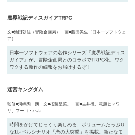
魔界戦記ディスガイアTRPG
文■池田朝佳（冒険企画局） 画■藤田晃生（日本一ソフトウェ
ア）
日本一ソフトウェアの名作シリーズ『魔界戦記ディス
ガイア』が、冒険企画局とのコラボでTRPG化。ワク
ワクする新作の続報をお届けするぞ！
迷宮キングダム
監修■河嶋陶一朗 文■桜葉星菜。 画■吉井徹、竜胆ヒマワ
リ、フーゴ・ハル
時間をかけてじっくり楽しめる、ボリュームたっぷり
な1レベルシナリオ「恋の大突撃」を掲載。新たなモ