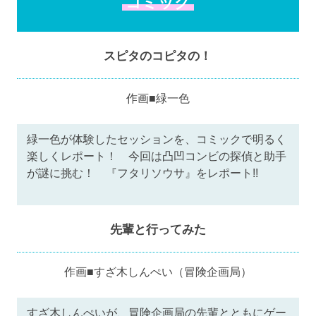
コミック
スピタのコピタの！
作画■緑一色
緑一色が体験したセッションを、コミックで明るく
楽しくレポート！ 今回は凸凹コンビの探偵と助手
が謎に挑む！ 『フタリソウサ』をレポート!!
先輩と行ってみた
作画■すざ木しんぺい（冒険企画局）
すざ木しんぺいが、冒険企画局の先輩とともにゲー