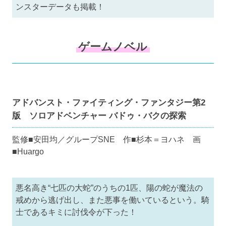
ンスターデータも掲載！
ゲームノベル
アドバンスト・ファイティング・ファンタジー第2
版 ソロアドベンチャー バドゥ・バクの探索
監修■安田均／グループSNE 作■杉本＝ヨハネ 画
■Huargo
悪名高き“七匹の大蛇”のうちの1匹、陽の蛇が魔法の
戒めから逃げ出し、また悪事を働いているという。騎
士であるキミに討伐令が下った！