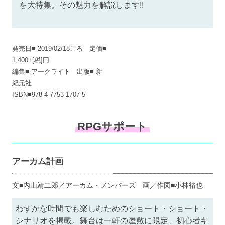
を大特集。その魅力を解説します!!
発売日■ 2019/02/18ごろ 定価■
1,400+[税]円
編集■ アークライト 出版■ 新
紀元社
ISBN■978-4-7753-1707-5
RPGサポート
アーカム計画
文■内山靖二郎／アーカム・メンバーズ 画／作図■小林裕也
わずかな時間でも楽しむためのショート・ショート・
シナリオを掲載。舞台は一軒の屋敷に限定、初心者キ