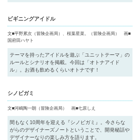
ビギニングアイドル
文■平野累次（冒険企画局）、桜葉星菜。（冒険企画局） 画■
国府田ハヤト
テーマを持ったアイドルを遊ぶ「ユニットテーマ」の
ルールとシナリオを掲載。今回は「オトナアイド
ル」。お酒も飲めるくらいオトナです！
シノビガミ
文■河嶋陶一朗（冒険企画局） 画■七原しえ
間もなく10周年を迎える『シノビガミ』。今さらな
がらのデザイナーズノートということで、開発秘話や
デザイナーなりの楽しみ方を語ります。