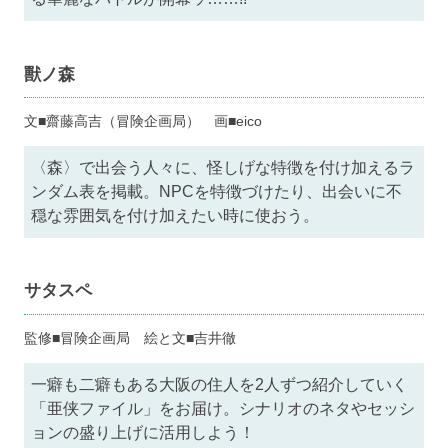
獸ノ森
文■齋藤高吉（冒険企画局） 画■eico
〈森〉で出会う人々に、怪しげな特徴を付け加えるラ
ンダム表を掲載。NPCを特徴づけたり、出会いに不
穏な雰囲気を付け加えたい時に使おう。
サタスペ
監修■冒険企画局 絵と文■吉井徹
一癖も二癖もある大阪の住人を2人ずつ紹介していく
「亜侠ファイル」をお届け。シナリオのネタやセッシ
ョンの盛り上げに活用しよう！