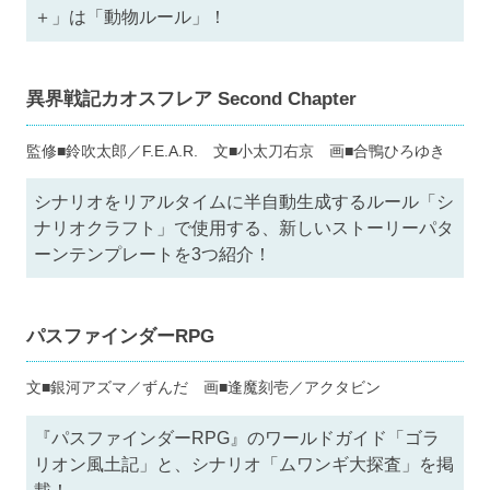
＋」は「動物ルール」！
異界戦記カオスフレア Second Chapter
監修■鈴吹太郎／F.E.A.R. 文■小太刀右京 画■合鴨ひろゆき
シナリオをリアルタイムに半自動生成するルール「シ
ナリオクラフト」で使用する、新しいストーリーパタ
ーンテンプレートを3つ紹介！
パスファインダーRPG
文■銀河アズマ／ずんだ 画■逢魔刻壱／アクタビン
『パスファインダーRPG』のワールドガイド「ゴラ
リオン風土記」と、シナリオ「ムワンギ大探査」を掲