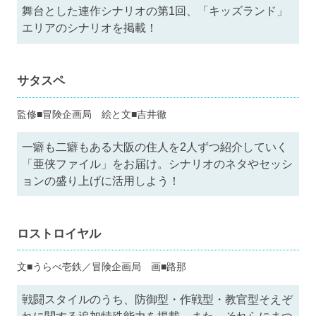
舞台とした連作シナリオの第1回、「キッズランド」
エリアのシナリオを掲載！
サタスペ
監修■冒険企画局 絵と文■吉井徹
一癖も二癖もある大阪の住人を2人ずつ紹介していく
「亜侠ファイル」をお届け。シナリオのネタやセッシ
ョンの盛り上げに活用しよう！
ロストロイヤル
文■うらべ壱鉄／冒険企画局 画■路那
戦闘スタイルのうち、防御型・作戦型・教官型そえぞ