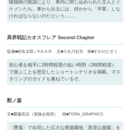
陰陽師の陰謀により、車内に閉じ込められた主人とイ
ケメンたち。車から出るには、何かから「卒業」しな
ければならないのだという……。
異界戦記カオスフレア Second Chapter
監修■鈴吹太郎／F.E.A.R. 文■小太刀右京 画■すがのたすく
初心者を相手に2時間程度の短い時間（2時間程度）
で遊ぶことを想定したショートシナリオを掲載。マス
タリングのガイドも兼ねているぞ。
獸ノ森
文■齋藤高吉（冒険企画局） 画■TORA_GRAPHICS
〈墜落〉で出現した広大な廃遊園地「黒背山遊園」を