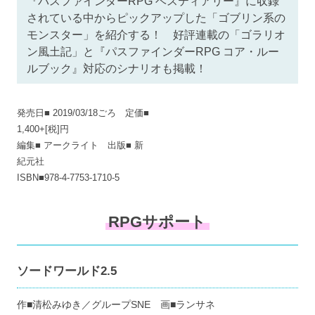
『パスファインダーRPG ベスティアリー』に収録
されている中からピックアップした「ゴブリン系の
モンスター」を紹介する！ 好評連載の「ゴラリオ
ン風土記」と『パスファインダーRPG コア・ルー
ルブック』対応のシナリオも掲載！
発売日■ 2019/03/18ごろ 定価■
1,400+[税]円
編集■ アークライト 出版■ 新
紀元社
ISBN■978-4-7753-1710-5
RPGサポート
ソードワールド2.5
作■清松みゆき／グループSNE 画■ランサネ