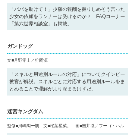
「パパを助けて！」少額の報酬を握りしめそう言った
少女の依頼をランナーは受けるのか？ FAQコーナー
「第六世界相談室」も掲載。
ガンドッグ
文■月野零士／狩岡源
「スキルと用途別ルールの対応」についてクインビー
教官が解説。スキルごとに対応する用途別ルールをま
とめることで理解がより深まるはずだ。
迷宮キングダム
監修■河嶋陶一朗 文■桜葉星菜。 画■吉井徹／フーゴ・ハル