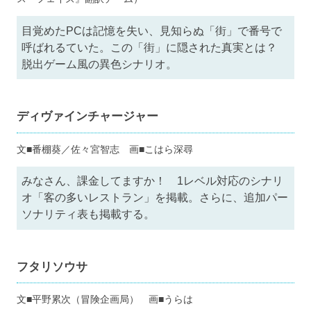
目覚めたPCは記憶を失い、見知らぬ「街」で番号で
呼ばれるていた。この「街」に隠された真実とは？
脱出ゲーム風の異色シナリオ。
ディヴァインチャージャー
文■番棚葵／佐々宮智志 画■こはら深尋
みなさん、課金してますか！ 1レベル対応のシナリ
オ「客の多いレストラン」を掲載。さらに、追加パー
ソナリティ表も掲載する。
フタリソウサ
文■平野累次（冒険企画局） 画■うらは