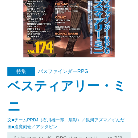
パスファインダーRPG
特集
ベスティアリー・ミ
ニ
文■チームPRDJ（石川雄一郎、扇彰）／銀河アズマ／ずんだ
画■逢魔刻壱／アクタビン