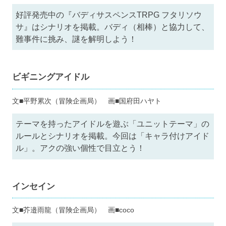
好評発売中の『バディサスペンスTRPG フタリソウ
サ』はシナリオを掲載。バディ（相棒）と協力して、
難事件に挑み、謎を解明しよう！
ビギニングアイドル
文■平野累次（冒険企画局） 画■国府田ハヤト
テーマを持ったアイドルを遊ぶ「ユニットテーマ」の
ルールとシナリオを掲載。今回は「キャラ付けアイド
ル」。アクの強い個性で目立とう！
インセイン
文■芥邉雨龍（冒険企画局） 画■coco