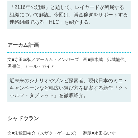
「2116年の組織」と題して、レイヤードが所属する
組織について解説。今回は、賞金稼ぎをサポートする
連絡組織である「HLC」を紹介する。
アーカム計画
文■寺田幸弘／アーカム・メンバーズ 画■黒木賊、卯城龍代、
黒瀬仁、アール・ガイア
近未来のシナリオやゾンビ探索者、現代日本のミニ・
キャンペーンなど幅広い遊び方を提案する新作『クト
ゥルフ・タブレット』を徹底紹介。
シャドウラン
文■朱鷺田祐介（スザク・ゲームズ） 翻訳■永田るいす