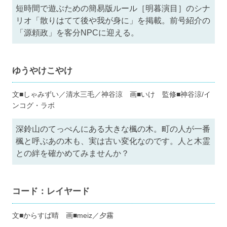
短時間で遊ぶための簡易版ルール［明暮演目］のシナ
リオ「散りはてて後や我が身に」を掲載。前号紹介の
「源頼政」を客分NPCに迎える。
ゆうやけこやけ
文■しゃみずい／清水三毛／神谷涼 画■いけ 監修■神谷涼/イ
ンコグ・ラボ
深鈴山のてっぺんにある大きな楓の木。町の人が一番
楓と呼ぶあの木も、実は古い変化なのです。人と木霊
との絆を確かめてみませんか？
コード：レイヤード
文■からすば晴 画■meiz／夕霧