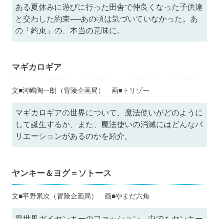
ある夏休みに遊びに行った田舎で仲良くなった子供達
と交わした約束──あの頃は気づいていなかった。あ
の「約束」の、本当の意味に。
マギカロギア
文■河嶋陶一朗（冒険企画局） 画■トリゾー
マギカロギアの世界について、魔法使いがどのように
して誕生するか、また、魔法使いの消滅にはどんなバ
リエーションがあるのかを紹介。
ヤンキー＆ヨグ＝ソトース
文■平野累次（冒険企画局） 画■やまだ六角
異世界ガイヤンキーのファッション、中でもヤンキー