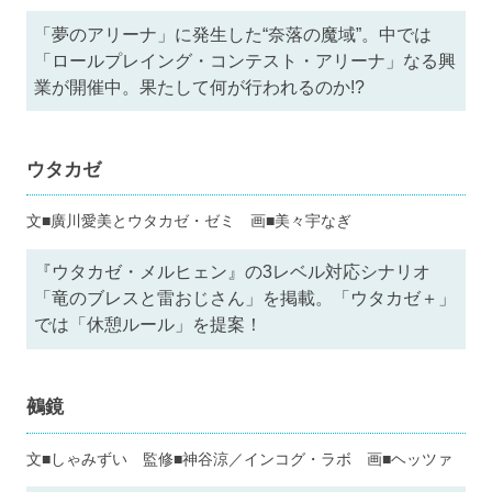
「夢のアリーナ」に発生した“奈落の魔域”。中では
「ロールプレイング・コンテスト・アリーナ」なる興
業が開催中。果たして何が行われるのか!?
ウタカゼ
文■廣川愛美とウタカゼ・ゼミ 画■美々宇なぎ
『ウタカゼ・メルヒェン』の3レベル対応シナリオ
「竜のブレスと雷おじさん」を掲載。「ウタカゼ＋」
では「休憩ルール」を提案！
鵺鏡
文■しゃみずい 監修■神谷涼／インコグ・ラボ 画■ヘッツァ