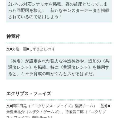
2レベル対応シナリオを掲載。蟲の苗床となってしま
った同盟国を救え！ 新たなモンスターデータも掲載
されているので活用しよう！
神我狩
文■力造 画■しずまよしのり
〈神名〉が設定された強力な神造神器や、追加の《共
通タレント》を掲載。特に《共通タレント》を採用す
ると、キャラ育成の幅がぐんと広がるはずだ。
エクリプス・フェイズ
文■岡和田晃（『エクリプス・フェイズ』翻訳チーム） 監修■
朱鷺田祐介（スザク・ゲームズ）、待兼音二郎（『エクリプ
ス・フェイズ』翻訳チーム）