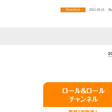
Ro
Role&Roll
2021.09.15
2