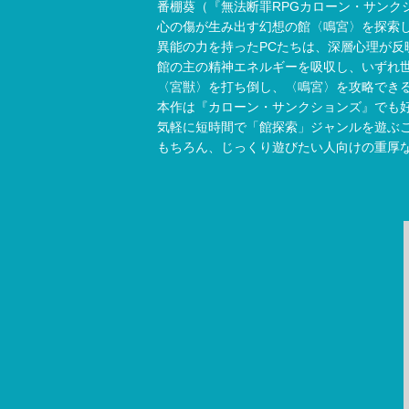
番棚葵（『無法断罪RPGカローン・サンク
心の傷が生み出す幻想の館〈鳴宮〉を探索
異能の力を持ったPCたちは、深層心理が反
館の主の精神エネルギーを吸収し、いずれ
〈宮獣〉を打ち倒し、〈鳴宮〉を攻略でき
本作は『カローン・サンクションズ』でも
気軽に短時間で「館探索」ジャンルを遊ぶ
もちろん、じっくり遊びたい人向けの重厚