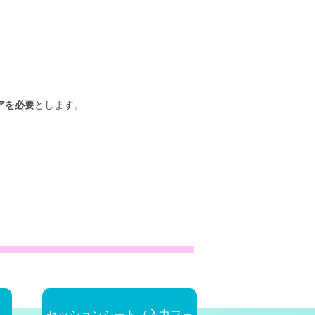
アを必要
とします。
セッションシート（入力フォ