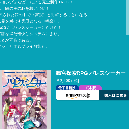
ションズ』など）による完全新作TRPG！
し、館の主の心を救い出せ！
映された館の中で〈宮獣〉と対峙することになる。
世界を滅ぼす災厄となる〈鳴宮〉。
るのは〈パレスシーカー〉だけだ！
好評を得た軽快なシステムにより、
ことが可能である。
なシナリオもプレイ可能だ。
鳴宮探索RPG パレスシーカー
￥2,200+[税]