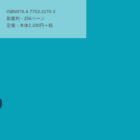
ISBN978-4-7753-2270-3
新書判・256ページ
定価：本体2,200円＋税