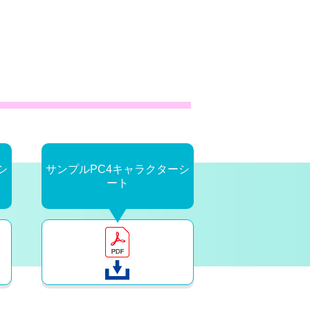
シ
サンプルPC4キャラクターシ
ート