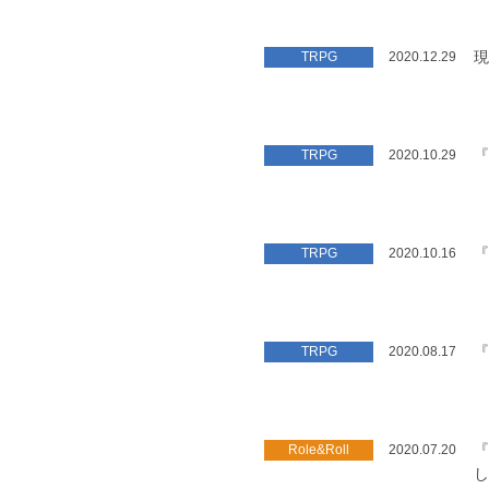
現
TRPG
2020.12.29
『
TRPG
2020.10.29
『
TRPG
2020.10.16
『
TRPG
2020.08.17
『
Role&Roll
2020.07.20
し